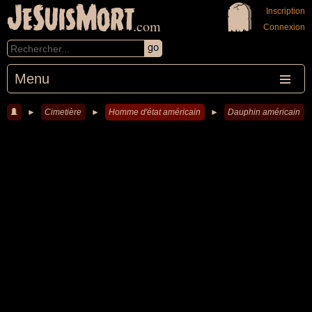
JeSuisMort
Inscription
.com
Connexion
Menu
►
Cimetière
►
Homme d'état américain
►
Dauphin américain