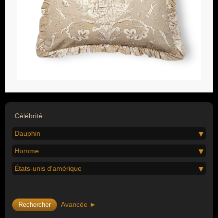
Célébrité :
Dauphin
Homme
États-unis d'amérique
Avancée ►