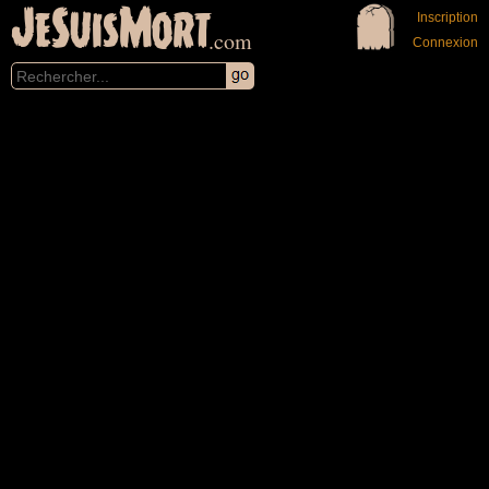
JeSuisMort
Inscription
.com
Connexion