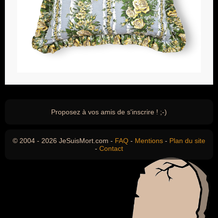
Proposez à vos amis de s'inscrire ! ;-)
© 2004 - 2026 JeSuisMort.com -
FAQ
-
Mentions
-
Plan du site
-
Contact