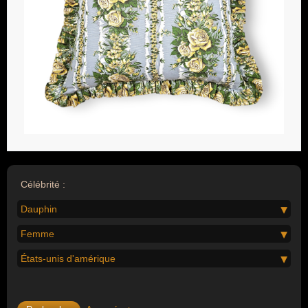
Célébrité :
Dauphin
Femme
États-unis d'amérique