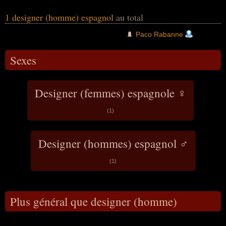
médias par son excentricité et à travers des
prédictions (s'étant révélées fausses) et le
1 designer (homme) espagnol
au total
récit de ses prétendues vies antérieures.
Paco Rabanne
Sexes
Designer (femmes) espagnole ♀
(1)
Designer (hommes) espagnol ♂
(1)
Plus général que designer (homme)