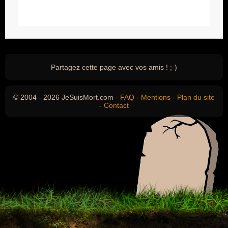
Partagez cette page avec vos amis ! ;-)
© 2004 - 2026 JeSuisMort.com -
FAQ
-
Mentions
-
Plan du site
-
Contact