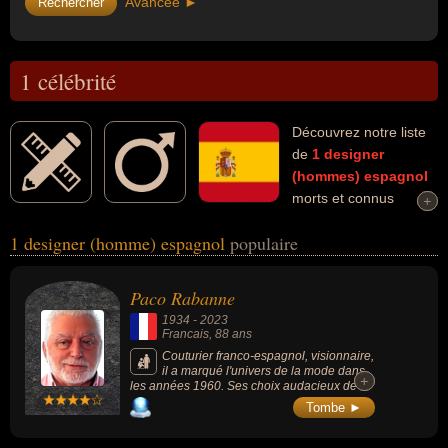
Avancée ►
1 célébrité
Découvrez notre liste
de
1
designer
(hommes)
espagnol
morts et connus
+
+
comme par exemple : Paco Rabanne... Ces personnalités (de sexe
1 designer (homme) espagnol
populaire
masculin) peuvent avoir des liens variés dans les domaines de
l'architecture, de l'art, du business, de la couture, de la mode ou
people. Ces célébrités peuvent également avoir été architecte,
Paco Rabanne
artiste, couturier ou homme d'affaire. En ce qui concerne leurs
1934
-
2023
nationalités au moment de leurs morts, ils peuvent avoir été
Francais
, 88 ans
francais par exemple.
Couturier franco-espagnol, visionnaire,
il a marqué l'univers de la mode dans
+
+
les années 1960. Ses choix audacieux de
matériaux, sa vision avant-gardiste et sa
Tombe ►
liberté créative ont influencé toute une
génération de couturiers. Dans les années
1990, il s'est également illustré dans les