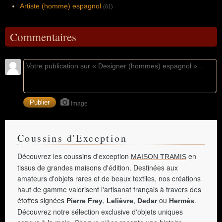
Artiste (homme) espagnol
(61)
Commentaires
Image
Coussins d'Exception
Découvrez les coussins d'exception
en
MAISON TRAMIS
tissus de grandes maisons d'édition. Destinées aux
amateurs d'objets rares et de beaux textiles, nos créations
haut de gamme valorisent l'artisanat français à travers des
étoffes signées
,
,
ou
.
Pierre Frey
Lelièvre
Dedar
Hermès
Découvrez notre sélection exclusive d'objets uniques