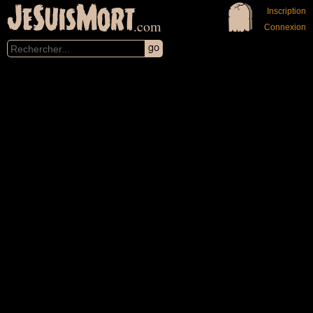
JeSuisMort
Inscription
.com
Connexion