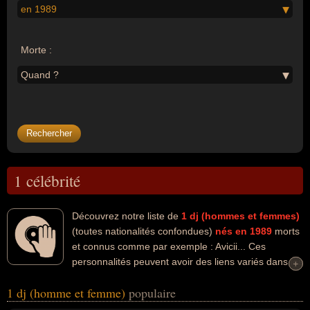
en 1989
Morte :
Quand ?
1 célébrité
Découvrez notre liste de
1
dj (hommes et femmes)
(toutes nationalités confondues)
nés en 1989
morts
et connus comme par exemple : Avicii... Ces
personnalités peuvent avoir des liens variés dans les
+
+
domaines de l'art, de la musique ou de la musique électronique.
1 dj (homme et femme)
populaire
Ces célébrités peuvent également avoir été artiste, homme
d'affaire, producteur ou producteur de musique. En ce qui