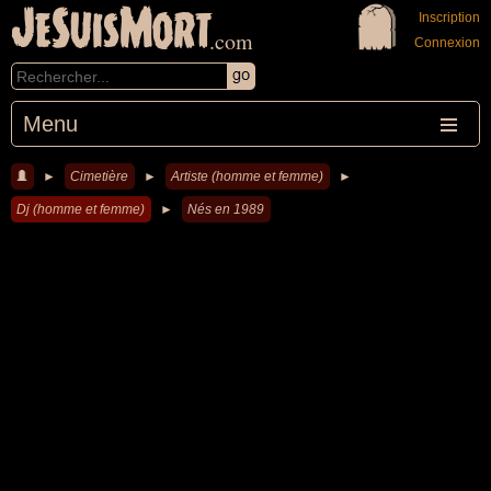
JeSuisMort
Inscription
.com
Connexion
Menu
►
Cimetière
►
Artiste (homme et femme)
►
Dj (homme et femme)
►
Nés en 1989