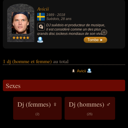
concerne leurs nationalités au moment de leurs morts, ils peuvent
Avicii
avoir été suèdois par exemple.
1989
-
2018
Suèdois
, 28 ans
DJ suédois et producteur de musique,
il est considéré comme un des plus
+
+
grands disc jockeys mondiaux de son vivant
et pionnier de la scène Electronic Dance
Tombe ►
Music (EDM). Il se fait connaître avec son
titre Seek Bromance et son single Levels lui
permet de connaître une notoriété mondiale.
Son morceau Wake Me Up! est un des hits
de l'été 2013 et détrône de nombreux
1 dj (homme et femme)
au total
records.
Avicii
Sexes
Dj (femmes) ♀
Dj (hommes) ♂
(2)
(25)