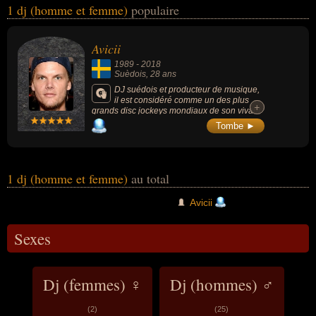
1 dj (homme et femme)
populaire
électronique. Ces célébrités peuvent également avoir été artiste,
homme d'affaire, producteur ou producteur de musique. En ce qui
concerne leurs nationalités au moment de leurs morts, ils peuvent
Avicii
avoir été suèdois par exemple.
1989
-
2018
Suèdois
, 28 ans
DJ suédois et producteur de musique,
il est considéré comme un des plus
+
+
grands disc jockeys mondiaux de son vivant
et pionnier de la scène Electronic Dance
Tombe ►
Music (EDM). Il se fait connaître avec son
titre Seek Bromance et son single Levels lui
permet de connaître une notoriété mondiale.
Son morceau Wake Me Up! est un des hits
de l'été 2013 et détrône de nombreux
1 dj (homme et femme)
au total
records.
Avicii
Sexes
Dj (femmes) ♀
Dj (hommes) ♂
(2)
(25)