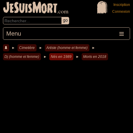
JeSuisMort
Inscription
.com
Connexion
Menu
►
Cimetière
►
Artiste (homme et femme)
►
Dj (homme et femme)
►
Nés en 1989
►
Morts en 2018