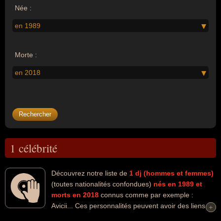
Née :
en 1989
Morte :
en 2018
1 célébrité
Découvrez notre liste de
1
dj (hommes et femmes)
(toutes nationalités confondues)
nés en 1989
et
morts en 2018
connus comme par exemple :
Avicii... Ces personnalités peuvent avoir des liens
+
+
variés dans les domaines de l'art, de la musique ou de la musique