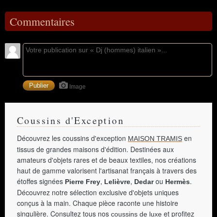
Commentaires
Image
Coussins d'Exception
Découvrez les coussins d'exception
en
MAISON TRAMIS
tissus de grandes maisons d'édition. Destinées aux
amateurs d'objets rares et de beaux textiles, nos créations
haut de gamme valorisent l'artisanat français à travers des
étoffes signées
,
,
ou
.
Pierre Frey
Lelièvre
Dedar
Hermès
Découvrez notre sélection exclusive d'objets uniques
conçus à la main. Chaque pièce raconte une histoire
singulière. Consultez tous nos
et profitez
coussins de luxe