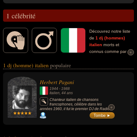
1 célébrité
Découvrez notre liste
de
1
dj (hommes)
italien
morts et
connus comme par
+
+
exemple : Herbert Pagani... Ces personnalités (de sexe masculin)
1 dj (homme) italien
populaire
peuvent avoir des liens variés dans les domaines de l'art, de la
musique, de la peinture, de la radio, de la sculpture ou de variétés.
Ces célébrités peuvent également avoir été artiste, chanteur,
Herbert Pagani
chanteur de variétés, compositeur, compositeur de variétés,
1944
-
1988
musicien, peintre ou sculpteur.
Italien
, 44 ans
Chanteur italien de chansons
francophones, célèbre dans les
+
+
années 1960, il fut le premier DJ de Radio
Monte Carlo.
Tombe ►