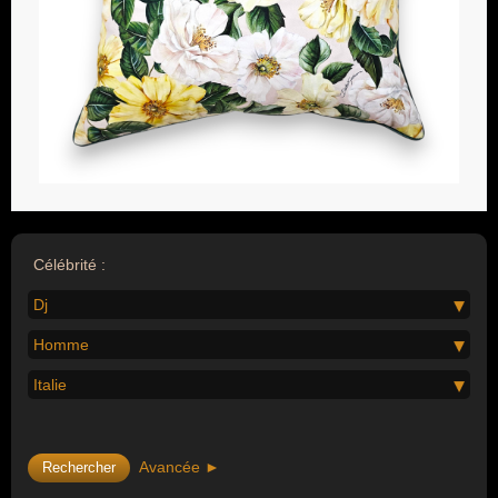
Célébrité :
Dj
Homme
Italie
Avancée ►