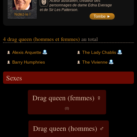
Acteur australien, créateur des
personnages de dame Edna Everage
et de Sir Les Patterson.
Notez-le !
Tombe ►
4 drag queen (hommes et femmes)
au total
Alexis Arquette
The Lady Chablis
Barry Humphries
The Vivienne
Sexes
Drag queen (femmes) ♀
(0)
Drag queen (hommes) ♂