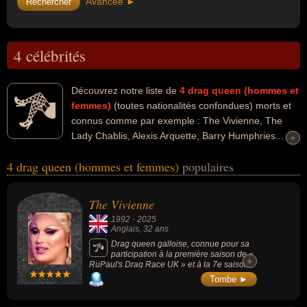
Avancée ►
4 célébrités
Découvrez notre liste de
4
drag queen (hommes et
femmes)
(toutes nationalités confondues) morts et
connus comme par exemple : The Vivienne, The
Lady Chablis, Alexis Arquette, Barry Humphries...
+
+
Ces personnalités peuvent avoir des liens variés dans les
4 drag queen (hommes et femmes)
populaires
domaines people, de la télévision, de l'art, du cinéma, du
travestissement, de l'humour ou de la peinture. Ces célébrités
peuvent également avoir été acteur, artiste, travesti, animateur,
The Vivienne
animateur de télévision, comique, peintre ou scénariste. En ce qui
1992
-
2025
concerne leurs nationalités au moment de leurs morts, ils peuvent
Anglais
, 32 ans
avoir été anglais, américain ou australien par exemple.
Drag queen galloise, connue pour sa
participation à la première saison de «
+
+
RuPaul's Drag Race UK » et à la 7e saison
de « RuPaul's Drag Race All Stars ».
Tombe ►