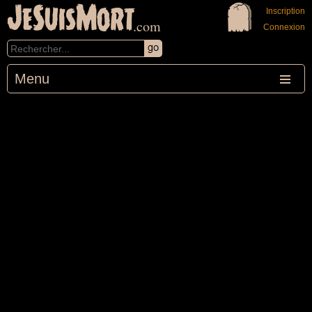
JeSuisMort
Inscription
.com
Connexion
Menu