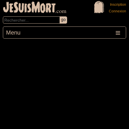
JeSuisMort
Inscription
.com
Connexion
Menu