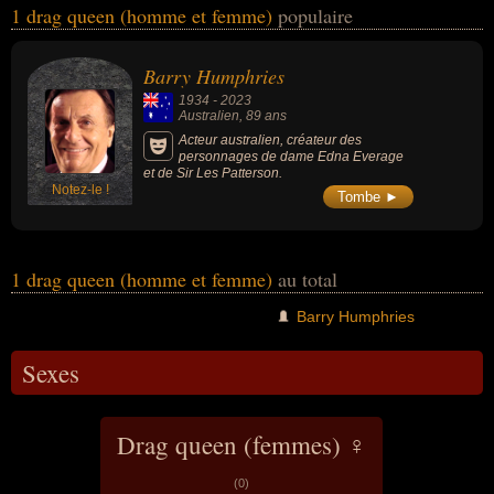
1 drag queen (homme et femme)
populaire
la peinture ou de la télévision. Ces célébrités peuvent également
avoir été acteur, animateur, animateur de télévision, artiste,
comique, peintre ou scénariste. En ce qui concerne leurs
Barry Humphries
nationalités au moment de leurs morts, ils peuvent avoir été
1934
-
2023
australien par exemple.
Australien
, 89 ans
Acteur australien, créateur des
personnages de dame Edna Everage
et de Sir Les Patterson.
Notez-le !
Tombe ►
1 drag queen (homme et femme)
au total
Barry Humphries
Sexes
Drag queen (femmes) ♀
(0)