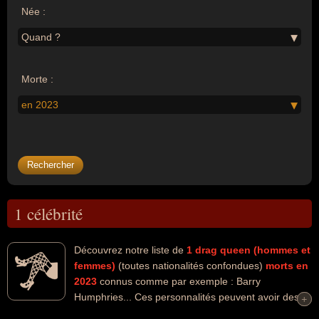
Née :
Quand ?
Morte :
en 2023
1 célébrité
Découvrez notre liste de
1
drag queen (hommes et
femmes)
(toutes nationalités confondues)
morts en
2023
connus comme par exemple : Barry
Humphries... Ces personnalités peuvent avoir des
+
+
liens variés dans les domaines de l'art, du cinéma, de l'humour, de