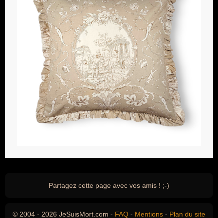
Partagez cette page avec vos amis ! ;-)
© 2004 - 2026 JeSuisMort.com -
FAQ
-
Mentions
-
Plan du site