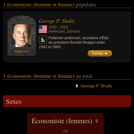
1 économiste (homme et femme)
populaire
la politique ou de la science. Ces célébrités peuvent également
avoir été diplomate, homme d'affaire, homme d'état, scientifique ou
secrétaire d'état. En ce qui concerne leurs nationalités au moment
George P. Shultz
de leurs morts, ils peuvent avoir été américain par exemple.
1920
-
2021
Américain
, 100 ans
Politicien américain, secrétaire d'État
du président Ronald Reagan entre
1982 et 1989.
Notez-le !
Tombe ►
1 économiste (homme et femme)
au total
George P. Shultz
Sexes
Économiste (femmes) ♀
(3)