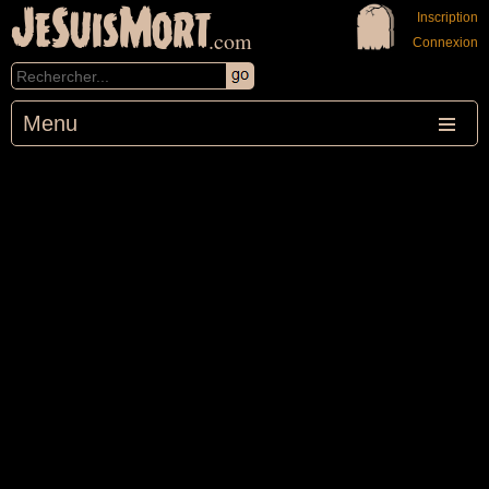
JeSuisMort
Inscription
.com
Connexion
Menu