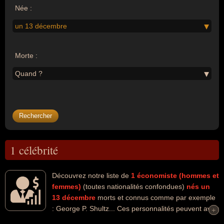
Née :
un 13 décembre
Morte :
Quand ?
1 célébrité
Découvrez notre liste de
1
économiste (hommes et
femmes)
(toutes nationalités confondues)
nés un
13 décembre
morts et connus comme par exemple
: George P. Shultz... Ces personnalités peuvent avoir
+
+
des liens variés dans les domaines du business, de l'économie, de