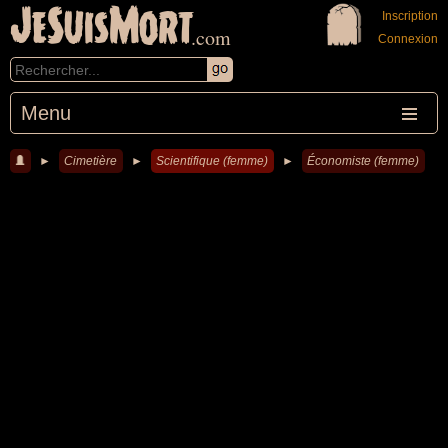
JeSuisMort
Inscription
.com
Connexion
Menu
►
Cimetière
►
Scientifique (femme)
►
Économiste (femme)