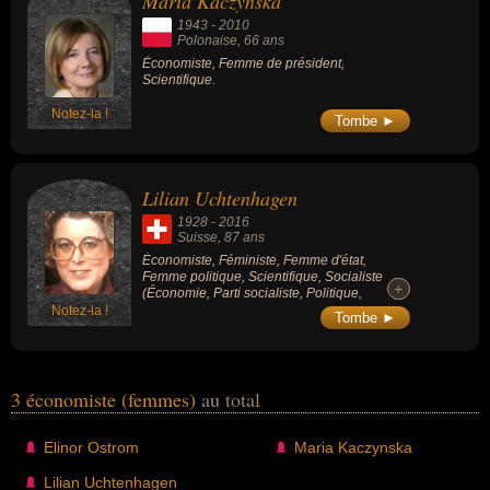
Maria Kaczynska
1943
-
2010
Polonaise
, 66 ans
Économiste, Femme de président,
Scientifique.
Notez-la !
Tombe ►
Lilian Uchtenhagen
1928
-
2016
Suisse
, 87 ans
Économiste, Féministe, Femme d'état,
Femme politique, Scientifique, Socialiste
+
+
(Économie, Parti socialiste, Politique,
Politique de gauche, Science).
Notez-la !
Tombe ►
3 économiste (femmes)
au total
Elinor Ostrom
Maria Kaczynska
Lilian Uchtenhagen