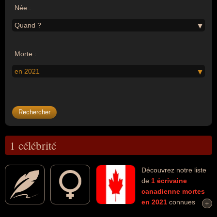
Née :
Quand ?
Morte :
en 2021
1 célébrité
Découvrez notre liste
de
1
écrivaine
canadienne
mortes
en 2021
connues
+
+
comme par exemple : Marie-Claire Blais... Ces personnalités (de