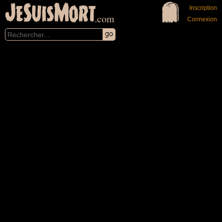
JeSuisMort
Inscription
.com
Connexion