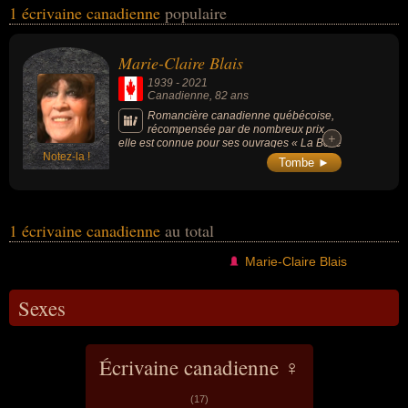
1 écrivaine canadienne
populaire
sexe féminin) peuvent avoir des liens variés dans les domaines de
l'art, du cinéma, de la littérature ou du théâtre. Ces célébrités
peuvent également avoir été artiste, dramaturge, romancière ou
Marie-Claire Blais
scénariste.
1939
-
2021
Canadienne
, 82 ans
Romancière canadienne québécoise,
récompensée par de nombreux prix,
+
+
elle est connue pour ses ouvrages « La Belle
Notez-la !
Bête » (1959), « Une saison dans la vie
Tombe ►
d'Emmanuel » (1965), « Visions d'Anna »
(1983) et « Soifs » (1995).
1 écrivaine canadienne
au total
Marie-Claire Blais
Sexes
Écrivaine canadienne ♀
(17)