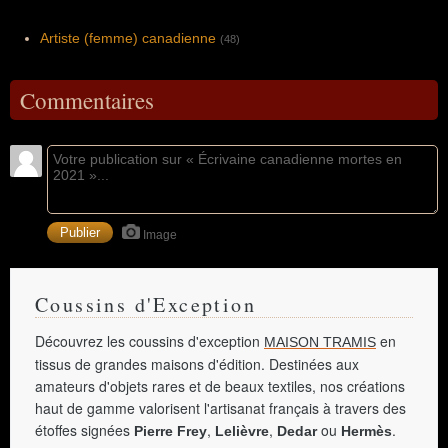
Artiste (femme) canadienne
(48)
Commentaires
Image
Coussins d'Exception
Découvrez les coussins d'exception
en
MAISON TRAMIS
tissus de grandes maisons d'édition. Destinées aux
amateurs d'objets rares et de beaux textiles, nos créations
haut de gamme valorisent l'artisanat français à travers des
étoffes signées
,
,
ou
.
Pierre Frey
Lelièvre
Dedar
Hermès