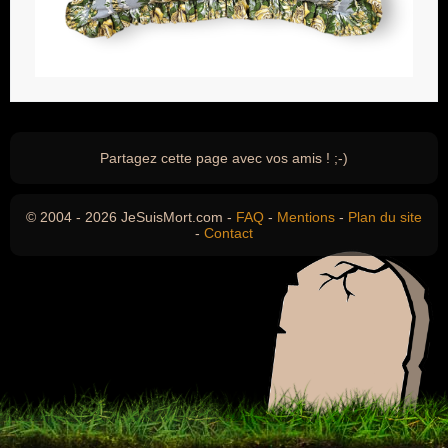
Partagez cette page avec vos amis ! ;-)
© 2004 - 2026 JeSuisMort.com -
FAQ
-
Mentions
-
Plan du site
-
Contact