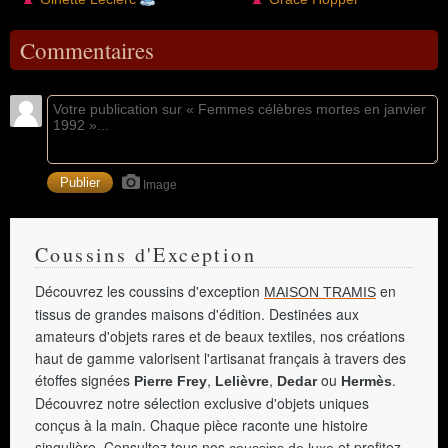
Commentaires
Image
Coussins d'Exception
Découvrez les coussins d'exception
en
MAISON TRAMIS
tissus de grandes maisons d'édition. Destinées aux
amateurs d'objets rares et de beaux textiles, nos créations
haut de gamme valorisent l'artisanat français à travers des
étoffes signées
,
,
ou
.
Pierre Frey
Lelièvre
Dedar
Hermès
Découvrez notre sélection exclusive d'objets uniques
conçus à la main. Chaque pièce raconte une histoire
singulière. Consultez tous nos
et profitez