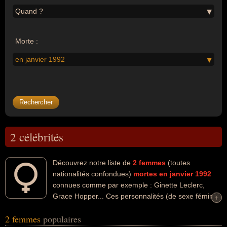
Quand ?
Morte :
en janvier 1992
2 célébrités
Découvrez notre liste de
2
femmes
(toutes
nationalités confondues)
mortes en janvier 1992
connues comme par exemple : Ginette Leclerc,
Grace Hopper... Ces personnalités (de sexe féminin)
+
+
peuvent avoir des liens variés dans les domaines de l'art, du
2 femmes
populaires
cinéma ou de l'informatique. Ces célébrités peuvent également