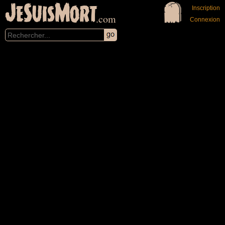
JeSuisMort
Inscription
.com
Connexion