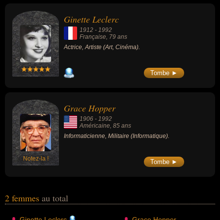
avoir été actrice, artiste, informaticienne ou militaire. En ce qui
concerne leurs nationalités au moment de leurs morts, ils peuvent
Ginette Leclerc
avoir été française ou américaine par exemple.
1912
-
1992
Française
, 79 ans
Actrice, Artiste (Art, Cinéma).
Tombe ►
Grace Hopper
1906
-
1992
Américaine
, 85 ans
Informaticienne, Militaire (Informatique).
Notez-la !
Tombe ►
2 femmes
au total
Ginette Leclerc
Grace Hopper