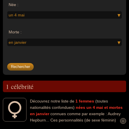
Née :
un 4 mai
Morte :
en janvier
1 célébrité
Découvrez notre liste de
1
femmes
(toutes
nationalités confondues)
nées un 4 mai
et mortes
en janvier
connues comme par exemple : Audrey
Hepburn... Ces personnalités (de sexe féminin)
+
+
peuvent avoir des liens variés dans les domaines de l'art ou du