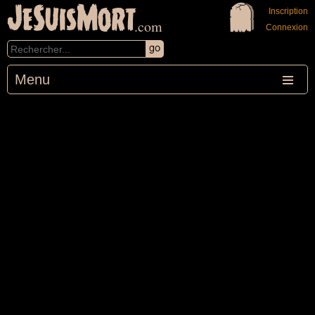
JeSuisMort
Inscription
.com
Connexion
Menu