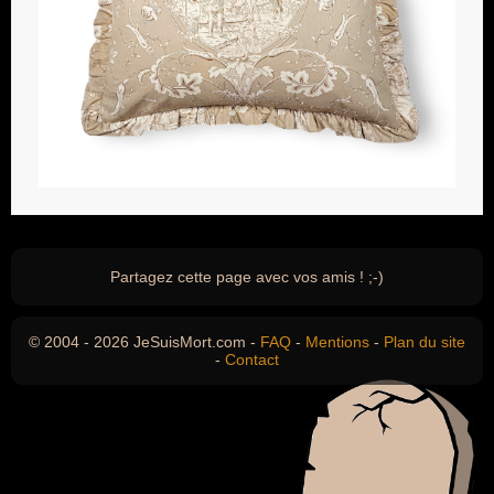
Partagez cette page avec vos amis ! ;-)
© 2004 - 2026 JeSuisMort.com -
FAQ
-
Mentions
-
Plan du site
-
Contact