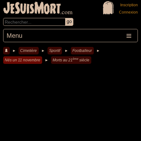
JeSuisMort
Inscription
.com
Connexion
Menu
►
Cimetière
►
Sportif
►
Footballeur
►
ème
Nés un 11 novembre
►
Morts au 21
siècle