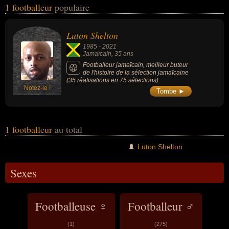
1 footballeur
populaire
masculin) peuvent avoir des liens variés dans les domaines du
football, du sport ou du sport collectif. Ces célébrités peuvent
également avoir été sportif. En ce qui concerne leurs nationalités
Luton Shelton
au moment de leurs morts, ils peuvent avoir été jamaïcain par
1985
-
2021
exemple.
Jamaïcain
, 35 ans
Footballeur jamaïcain, meilleur buteur
de l'histoire de la sélection jamaïcaine
(35 réalisations en 75 sélections).
Notez-le !
Tombe ►
1 footballeur
au total
Luton Shelton
Sexes
Footballeuse ♀
Footballeur ♂
(1)
(275)