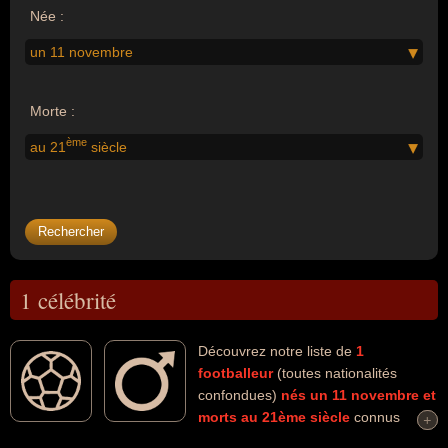
Née :
un 11 novembre
Morte :
ème
au 21
siècle
1 célébrité
Découvrez notre liste de
1
footballeur
(toutes nationalités
confondues)
nés un 11 novembre
et
morts au 21ème siècle
connus
+
+
comme par exemple : Luton Shelton... Ces personnalités (de sexe