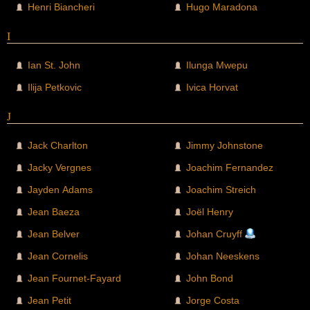
Henri Biancheri
Hugo Maradona
I
Ian St. John
Ilunga Mwepu
Ilija Petkovic
Ivica Horvat
J
Jack Charlton
Jimmy Johnstone
Jacky Vergnes
Joachim Fernandez
Jayden Adams
Joachim Streich
Jean Baeza
Joël Henry
Jean Belver
Johan Cruyff
Jean Cornelis
Johan Neeskens
Jean Fournet-Fayard
John Bond
Jean Petit
Jorge Costa