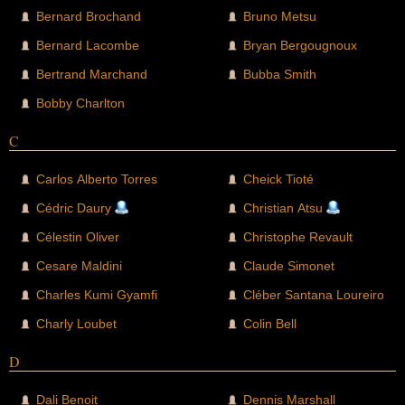
Bernard Brochand
Bruno Metsu
Bernard Lacombe
Bryan Bergougnoux
Bertrand Marchand
Bubba Smith
Bobby Charlton
C
Carlos Alberto Torres
Cheick Tioté
Cédric Daury
Christian Atsu
Célestin Oliver
Christophe Revault
Cesare Maldini
Claude Simonet
Charles Kumi Gyamfi
Cléber Santana Loureiro
Charly Loubet
Colin Bell
D
Dali Benoit
Dennis Marshall