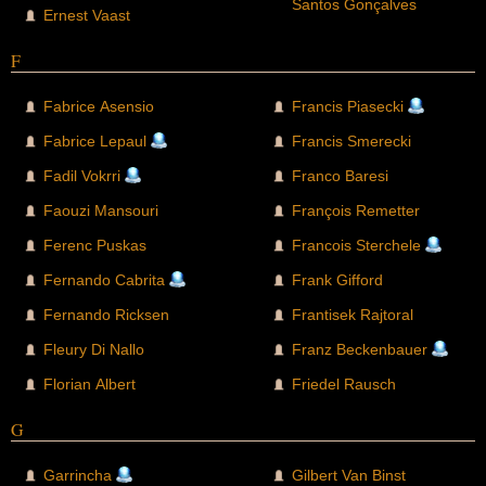
Santos Gonçalves
Ernest Vaast
F
Fabrice Asensio
Francis Piasecki
Fabrice Lepaul
Francis Smerecki
Fadil Vokrri
Franco Baresi
Faouzi Mansouri
François Remetter
Ferenc Puskas
Francois Sterchele
Fernando Cabrita
Frank Gifford
Fernando Ricksen
Frantisek Rajtoral
Fleury Di Nallo
Franz Beckenbauer
Florian Albert
Friedel Rausch
G
Garrincha
Gilbert Van Binst