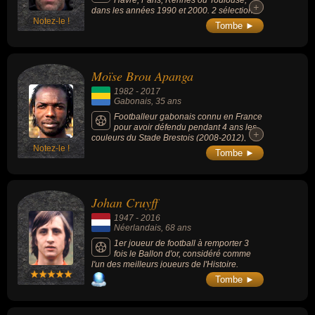
Havre, Paris, Rennes ou Toulouse,
+
+
dans les années 1990 et 2000. 2 sélections
Notez-le !
en équipe de France A' (entre 1995 et 1996),
Tombe ►
3 fois champion de France de Division 2,
vainqueur de la Coupe de France (en 1998
avec le PSG) et vainqueur de la Coupe de la
Ligue (en 1998 avec le PSG).
Moïse Brou Apanga
1982
-
2017
Gabonais
, 35 ans
Footballeur gabonais connu en France
pour avoir défendu pendant 4 ans les
+
+
couleurs du Stade Brestois (2008-2012),
Notez-le !
club avec lequel il avait réussi à monter de
Tombe ►
Ligue 2 en Ligue 1 en 2009-2010.
International gabonais, Brou Apanga a
également participé aux CAN 2010 et 2012
aux côtés de Daniel Cousin, Bruno Ecuele-
Johan Cruyff
Manga ou encore Pierre-Emerick
Aubameyang.
1947
-
2016
Néerlandais
, 68 ans
1er joueur de football à remporter 3
fois le Ballon d'or, considéré comme
l'un des meilleurs joueurs de l'Histoire.
Tombe ►