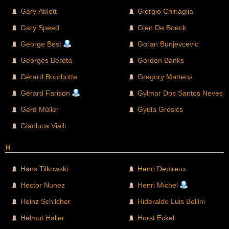
Gary Ablett
Giorgio Chinaglia
Gary Speed
Glen De Boeck
George Best
Goran Bunjevcevic
Georges Bereta
Gordon Banks
Gérard Bourbotte
Gregory Mertens
Gérard Farison
Gylmar Dos Santos Neves
Gerd Müller
Gyula Grosics
Gianluca Vialli
H
Hans Tilkowski
Henri Depireux
Hector Nunez
Henri Michel
Heinz Schilcher
Hideraldo Luis Bellini
Helmut Haller
Horst Eckel