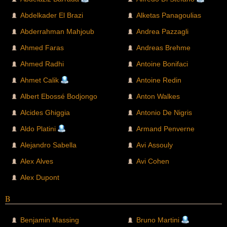
Abdelkader El Brazi
Alketas Panagoulias
Abderrahman Mahjoub
Andrea Pazzagli
Ahmed Faras
Andreas Brehme
Ahmed Radhi
Antoine Bonifaci
Ahmet Calik
Antoine Redin
Albert Ebossé Bodjongo
Anton Walkes
Alcides Ghiggia
Antonio De Nigris
Aldo Platini
Armand Penverne
Alejandro Sabella
Avi Assouly
Alex Alves
Avi Cohen
Alex Dupont
B
Benjamin Massing
Bruno Martini