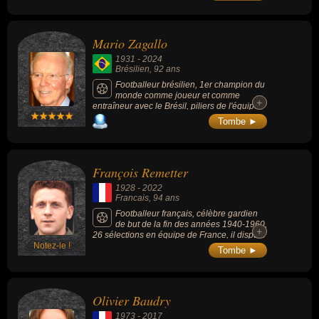
et 1972.
Mario Zagallo
1931
-
2024
Brésilien
, 92 ans
Footballeur brésilien, 1er champion du
monde comme joueur et comme
+
+
entraîneur avec le Brésil, piliers de l'équipe
du Brésil qui remporte la Coupe du monde
Tombe ►
en 1958 et 1962, puis devient le premier
ancien vainqueur du trophée à le remporter
également en tant que sélectionneur en
1970. À sa mort, il est l'ultime survivant des
François Remetter
brésiliens champions du monde ayant
disputé la Coupe du monde 1958.
1928
-
2022
Francais
, 94 ans
Footballeur français, célèbre gardien
de but de la fin des années 1940-1960,
+
+
26 sélections en équipe de France, il dispute
Notez-le !
2 Coupes du monde : en 1954 et en 1958
Tombe ►
(terminant troisième de la compétition avec
les Bleus).
Olivier Baudry
1973
-
2017