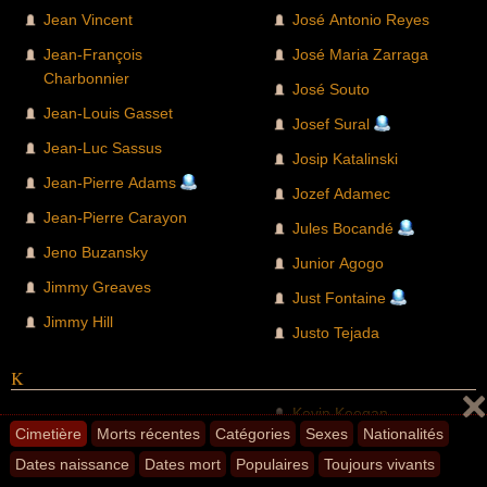
Jean Vincent
José Antonio Reyes
Jean-François
José Maria Zarraga
Charbonnier
José Souto
Jean-Louis Gasset
Josef Sural
Jean-Luc Sassus
Josip Katalinski
Jean-Pierre Adams
Jozef Adamec
Jean-Pierre Carayon
Jules Bocandé
Jeno Buzansky
Junior Agogo
Jimmy Greaves
Just Fontaine
Jimmy Hill
Justo Tejada
K
Kevin Keegan
Cimetière
Morts récentes
Catégories
Sexes
Nationalités
L
Dates naissance
Dates mort
Populaires
Toujours vivants