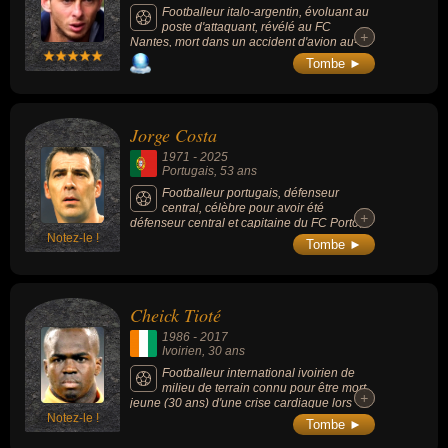
Footballeur italo-argentin, évoluant au
poste d'attaquant, révélé au FC
+
+
Nantes, mort dans un accident d'avion au-
dessus de la Manche.
Tombe ►
Jorge Costa
1971
-
2025
Portugais
, 53 ans
Footballeur portugais, défenseur
central, célèbre pour avoir été
+
+
défenseur central et capitaine du FC Porto,
Notez-le !
avec lequel il a remporté de nombreux titres
Tombe ►
nationaux et internationaux, dont la Ligue
des champions 2004. Il est également connu
pour sa carrière d’entraîneur, dirigeant
plusieurs clubs et sélections nationales
Cheick Tioté
après sa retraite de joueur.
1986
-
2017
Ivoirien
, 30 ans
Footballeur international ivoirien de
milieu de terrain connu pour être mort
+
+
jeune (30 ans) d'une crise cardiaque lors
Notez-le !
d'un entrainement en Chine.
Tombe ►