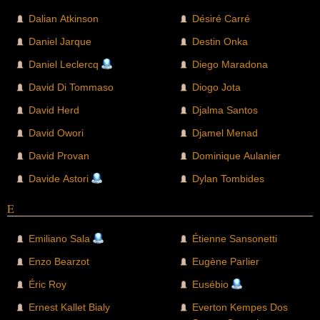
Dalian Atkinson
Désiré Carré
Daniel Jarque
Destin Onka
Daniel Leclercq
Diego Maradona
David Di Tommaso
Diogo Jota
David Herd
Djalma Santos
David Owori
Djamel Menad
David Provan
Dominique Aulanier
Davide Astori
Dylan Tombides
E
Emiliano Sala
Étienne Sansonetti
Enzo Bearzot
Eugène Parlier
Éric Roy
Eusébio
Ernest Kallet Bialy
Everton Kempes Dos