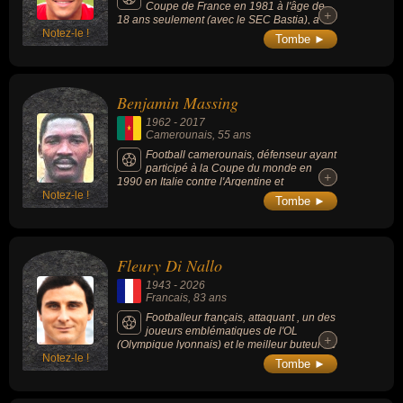
Coupe de France en 1981 à l'âge de
+
+
18 ans seulement (avec le SEC Bastia), a
Notez-le !
disputé plus de 340 matchs au plus haut
Tombe ►
niveau national et inscrit 51 buts, évoluant
successivement pour Lille, Bastia, Brest,
Nice, Toulon et le FC Nantes.
Benjamin Massing
1962
-
2017
Camerounais
, 55 ans
Football camerounais, défenseur ayant
participé à la Coupe du monde en
+
+
1990 en Italie contre l'Argentine et
Notez-le !
l'Angleterre. Avec l'équipe du Cameroun, il
Tombe ►
disputa 21 matchs (pour 1 but inscrit) entre
1987 et 1992.
Fleury Di Nallo
1943
-
2026
Francais
, 83 ans
Footballeur français, attaquant , un des
joueurs emblématiques de l'OL
+
+
(Olympique lyonnais) et le meilleur buteur de
Notez-le !
l'histoire du club (avec les Gones, il dispute
Tombe ►
494 matchs et marque 222 buts dont 182 en
championnat de France et remporte avec le
club 3 Coupes de France).