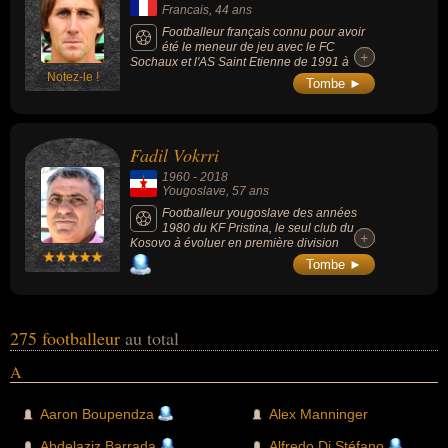
Francais
, 44 ans
Footballeur français connu pour avoir
été le meneur de jeu avec le FC
+
+
Sochaux et l'AS Saint Etienne de 1991 à
Notez-le !
2000 (238 matches).
Tombe ►
Fadil Vokrri
1960
-
2018
Yougoslave
, 57 ans
Footballeur yougoslave des années
1980 du KF Pristina, le seul club du
+
+
Kosovo à évoluer en première division
yougoslave. Artisan de la reconnaissance de
Tombe ►
son pays par l'UEFA et la FIFA, il fut le patron
de la Fédération kosovare. Ancien attaquant,
Vokrri avait porté à 12 reprises le maillot de
la Yougoslavie dans les années 80 (6 buts)
et joué en club à Fenerbahçe et en France, à
275 footballeur
au total
Nîmes (13 buts en 24 matches lors de la
saison 1989-1990).
A
Aaron Boupendza
Alex Manninger
Abdelaziz Barrada
Alfredo Di Stéfano