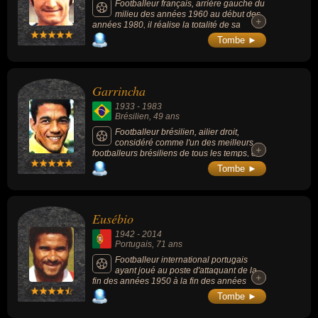
Footballeur français, arrière gauche du
milieu des années 1960 au début des
+
+
années 1980, il réalise la totalité de sa
carrière professionnelle sous les couleurs de
Tombe ►
l'AS Saint-Étienne, remporte 5 championnats
de France en 1968, 1970, 1974, 1975 et
1976, 3 Coupe de France en 1974, 1975 et
1977 et 1 sélection en équipe de France.
Garrincha
1933
-
1983
Brésilien
, 49 ans
Footballeur brésilien, ailier droit,
considéré comme l'un des meilleurs
+
+
footballeurs brésiliens de tous les temps, et
pour certains le plus grand dribbleur de
Tombe ►
l'histoire du football. Vainqueur de 2 éditions
de la Coupe du monde, en 1958 et 1962, il
est nommé en 1998 parmi les 11 joueurs de
l'équipe mondiale du XXe siècle de la FIFA.
Eusébio
Sa popularité était telle qu'il était surnommé
Alegria do Povo (en français : « Joie du
1942
-
2014
peuple »).
Portugais
, 71 ans
Footballeur international portugais
ayant joué au poste d'attaquant de la
+
+
fin des années 1950 à la fin des années
1970, considéré comme l'un des meilleurs
Tombe ►
joueurs de l'histoire, il est surnommé la « O
pantera negra » (« la panthère noire ») ou