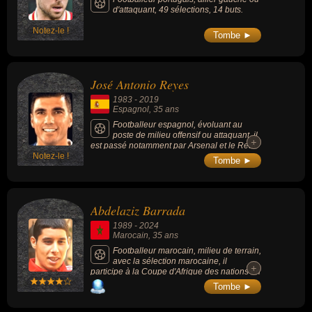
d'attaquant, 49 sélections, 14 buts.
Notez-le !
Tombe ►
José Antonio Reyes
1983
-
2019
Espagnol
, 35 ans
Footballeur espagnol, évoluant au
poste de milieu offensif ou attaquant, il
+
+
est passé notamment par Arsenal et le Real
Notez-le !
Madrid et était réputé pour la qualité de son
Tombe ►
pied gauche et son élégance sur le terrain.
Abdelaziz Barrada
1989
-
2024
Marocain
, 35 ans
Footballeur marocain, milieu de terrain,
avec la sélection marocaine, il
+
+
participe à la Coupe d'Afrique des nations en
2013 et fut joueur du PSG (2007-2010) et de
Tombe ►
l’OM (2014-2016).