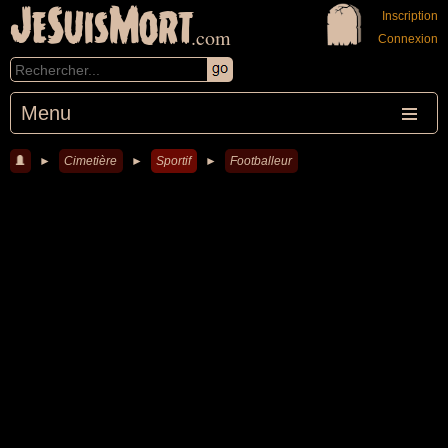
JeSuisMort
Inscription
.com
Connexion
Menu
►
Cimetière
►
Sportif
►
Footballeur