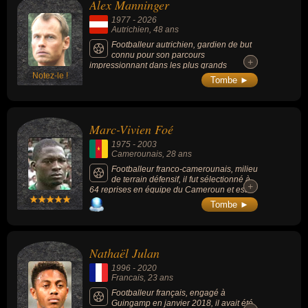
Alex Manninger
1977
-
2026
Autrichien
, 48 ans
Footballeur autrichien, gardien de but
connu pour son parcours
+
+
impressionnant dans les plus grands
Notez-le !
championnats européens. Il est entré dans
Tombe ►
l'histoire d'Arsenal en 1998, où ses
performances décisives durant l'absence sur
blessure de David Seaman ont permis au
club de remporter le doublé Premier League-
Marc-Vivien Foé
FA Cup. Véritable globe-trotter du football, il
a porté les couleurs de clubs prestigieux
1975
-
2003
comme la Juventus, la Fiorentina ou encore
Camerounais
, 28 ans
Liverpool. Au-delà de ses clubs, il a
fièrement représenté l'Autriche à 33 reprises,
Footballeur franco-camerounais, milieu
participant notamment à l'Euro 2008.
de terrain défensif, il fut sélectionné à
+
+
64 reprises en équipe du Cameroun et est
mort à l'âge de 28 ans d'un accident
Tombe ►
cardiaque au cours d'un match de son
équipe nationale face à la Colombie.
Nathaël Julan
1996
-
2020
Francais
, 23 ans
Footballeur français, engagé à
Guingamp en janvier 2018, il avait été