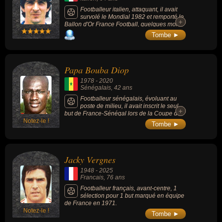
Footballeur italien, attaquant, il avait
survolé le Mondial 1982 et remporté le
+
+
Ballon d'Or France Football, quelques mois
après avoir été impliqué dans un scandale
Tombe ►
de matches et de paris truqués (Scandale du
totonero) pour lequel il est suspendu 2 ans. Il
fait partie de la liste « FIFA 100 » des 125
plus grands footballeurs vivants établie par
Papa Bouba Diop
Pelé en 2004.
1978
-
2020
Sénégalais
, 42 ans
Footballeur sénégalais, évoluant au
poste de milieu, il avait inscrit le seul
+
+
but de France-Sénégal lors de la Coupe du
Notez-le !
monde 2002.
Tombe ►
Jacky Vergnes
1948
-
2025
Francais
, 76 ans
Footballeur français, avant-centre, 1
sélection pour 1 but marqué en équipe
de France en 1971.
Notez-le !
Tombe ►