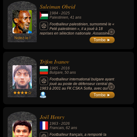
Suleiman Obeid
1984
-
2025
Palestinien
, 41 ans
Footballeur palestinien, surnommé le «
Pelé palestinien », il a joué à 18
+
+
reprises en sélection nationale. Assassiné
Notez-le !
par l'armée israélienne alors qu'il tentait de
Tombe ►
chercher à manger, il restera dans les
mémoires comme l’un des plus grands
joueurs de l’histoire du football palestinien.
Son parcours, marqué par la passion, le
Trifon Ivanov
courage et le talent, est une source
d’inspiration pour tous ceux qui croient en la
1965
-
2016
force du sport comme moyen de résistance
Bulgare
, 50 ans
et d’espoir.
Footballeur international bulgare ayant
joué au poste de défenseur central de
+
+
1983 à 2001 au FK CSKA Sofia, avec qui il
remporte 3 championnats et une coupe de
Tombe ►
Bulgarie, et au Rapid Vienne où en 1996, il
est champion d'Autriche et finaliste de la
Coupe d'Europe des vainqueurs de coupe.
En équipe nationale, il compte 76 sélections
Joël Henry
pour 6 buts marqués. Il est avec ses
coéquipiers quatrième de la Coupe du
1963
-
2026
monde en 1994.
Francais
, 62 ans
Footballeur français, a remporté la