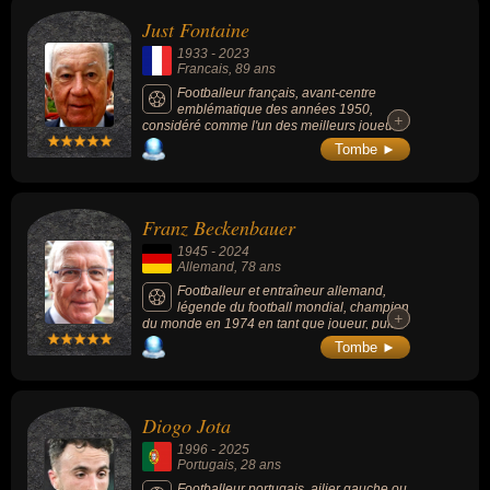
Just Fontaine
1933
-
2023
Francais
, 89 ans
Footballeur français, avant-centre
emblématique des années 1950,
+
+
considéré comme l'un des meilleurs joueurs
français : 4 titres de champion de France
Tombe ►
entre 1956 et 1962, sélectionné à 21
reprises en équipe de France, meilleur
buteur de la Coupe du monde de 1958 avec
13 buts (un record qui tient toujours en
Franz Beckenbauer
2023). En 2004, il est nommé dans la liste «
FIFA 100 » des 125 plus grands footballeurs
1945
-
2024
vivants.
Allemand
, 78 ans
Footballeur et entraîneur allemand,
légende du football mondial, champion
+
+
du monde en 1974 en tant que joueur, puis
en 1990 en tant que sélectionneur avec
Tombe ►
l'Allemagne.
Diogo Jota
1996
-
2025
Portugais
, 28 ans
Footballeur portugais, ailier gauche ou