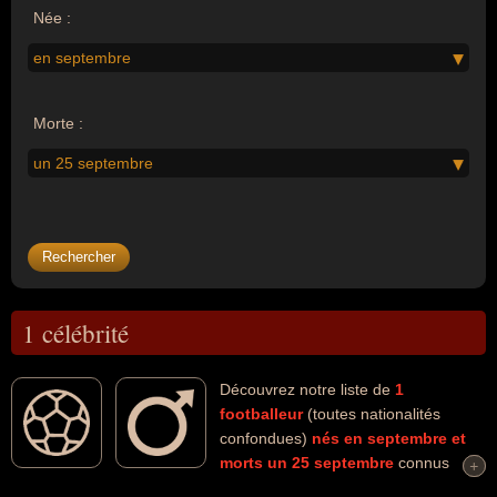
Née :
en septembre
Morte :
un 25 septembre
1 célébrité
Découvrez notre liste de
1
footballeur
(toutes nationalités
confondues)
nés en septembre
et
morts un 25 septembre
connus
+
+
comme par exemple : René Marsiglia... Ces personnalités (de sexe