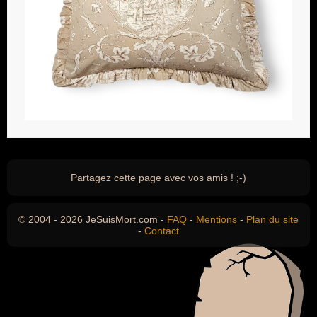
Partagez cette page avec vos amis ! ;-)
© 2004 - 2026 JeSuisMort.com -
FAQ
-
Mentions
-
Plan du site
-
Contact