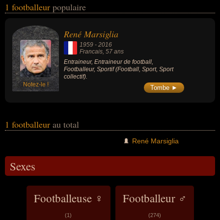
1 footballeur
populaire
masculin) peuvent avoir des liens variés dans les domaines du
football, du sport ou du sport collectif. Ces célébrités peuvent
également avoir été entraineur, entraineur de football ou sportif. En
René Marsiglia
ce qui concerne leurs nationalités au moment de leurs morts, ils
1959
-
2016
peuvent avoir été francais par exemple.
Francais
, 57 ans
Entraineur, Entraineur de football,
Footballeur, Sportif (Football, Sport, Sport
collectif).
Notez-le !
Tombe ►
1 footballeur
au total
René Marsiglia
Sexes
Footballeuse ♀
Footballeur ♂
(1)
(274)