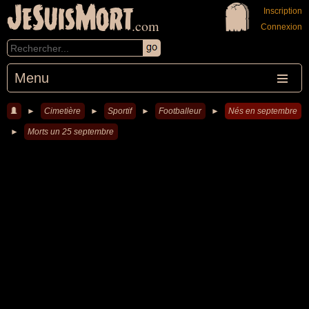
JeSuisMort
Inscription
.com
Connexion
Menu
►
Cimetière
►
Sportif
►
Footballeur
►
Nés en septembre
►
Morts un 25 septembre