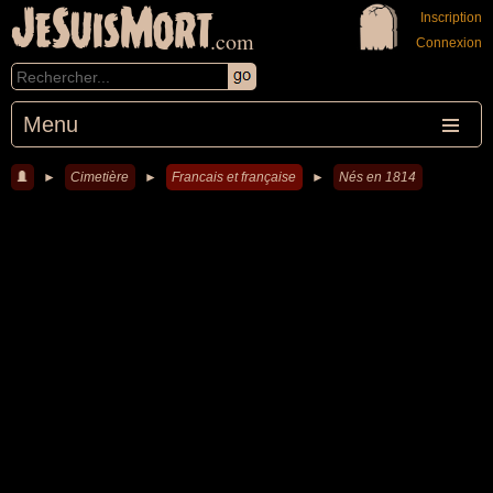
JeSuisMort
Inscription
.com
Connexion
Menu
►
Cimetière
►
Francais et française
►
Nés en 1814