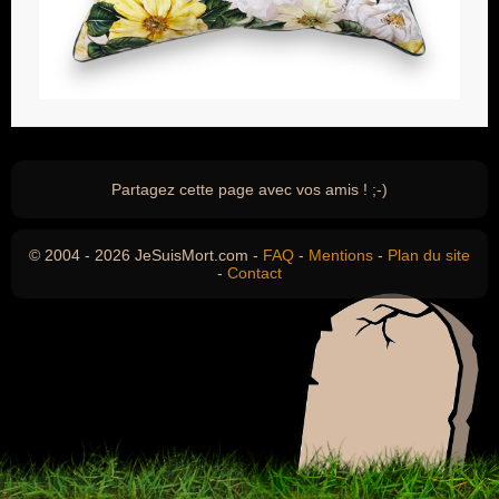
Partagez cette page avec vos amis ! ;-)
© 2004 - 2026 JeSuisMort.com -
FAQ
-
Mentions
-
Plan du site
-
Contact