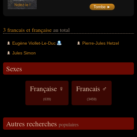
Notez-le !
Tombe ►
3 francais et française
au total
Eugène Viollet-Le-Duc
Pierre-Jules Hetzel
Jules Simon
Sexes
Française ♀
Francais ♂
(639)
(3459)
Autres recherches
populaires