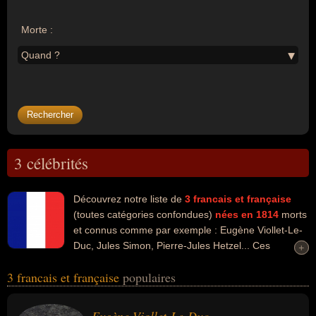
Morte :
Quand ?
3 célébrités
Découvrez notre liste de
3
francais et française
(toutes catégories confondues)
nées en 1814
morts
et connus comme par exemple : Eugène Viollet-Le-
Duc, Jules Simon, Pierre-Jules Hetzel... Ces
+
+
personnalités peuvent avoir des liens variés dans les domaines de
3 francais et française
populaires
l'architecture, de l'art, de la philosophie, de la politique, du business
ou de la littérature. Ces célébrités peuvent également avoir été
architecte, artiste, homme d'état, homme politique, philosophe,