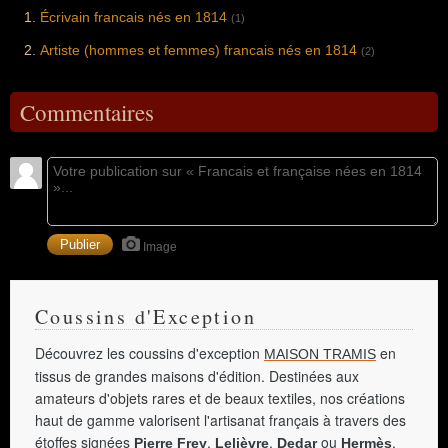
Écrivain francais nés en 1814
(1)
Artiste (hommes et femmes) francais nés en 1814
(2)
Commentaires
Image
Coussins d'Exception
Découvrez les coussins d'exception
en
MAISON TRAMIS
tissus de grandes maisons d'édition. Destinées aux
amateurs d'objets rares et de beaux textiles, nos créations
haut de gamme valorisent l'artisanat français à travers des
étoffes signées
,
,
ou
.
Pierre Frey
Lelièvre
Dedar
Hermès