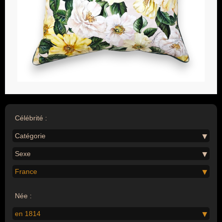
Célébrité :
Catégorie
Sexe
France
Née :
en 1814