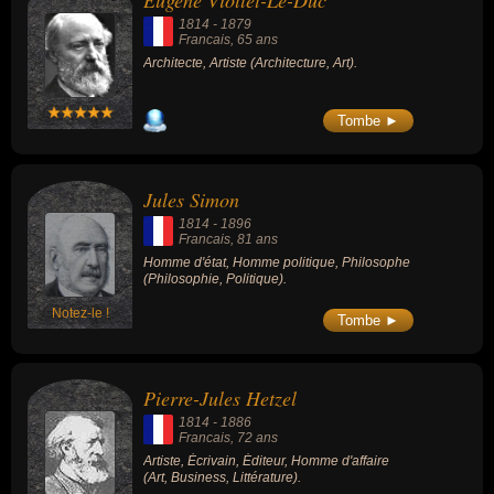
Eugène Viollet-Le-Duc
écrivain, éditeur ou homme d'affaire.
1814
-
1879
Francais
, 65 ans
Architecte, Artiste (Architecture, Art).
Tombe ►
Jules Simon
1814
-
1896
Francais
, 81 ans
Homme d'état, Homme politique, Philosophe
(Philosophie, Politique).
Notez-le !
Tombe ►
Pierre-Jules Hetzel
1814
-
1886
Francais
, 72 ans
Artiste, Écrivain, Éditeur, Homme d'affaire
(Art, Business, Littérature).