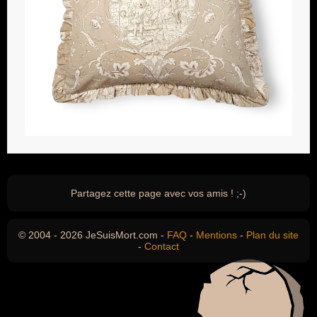
Partagez cette page avec vos amis ! ;-)
© 2004 - 2026 JeSuisMort.com -
FAQ
-
Mentions
-
Plan du site
-
Contact