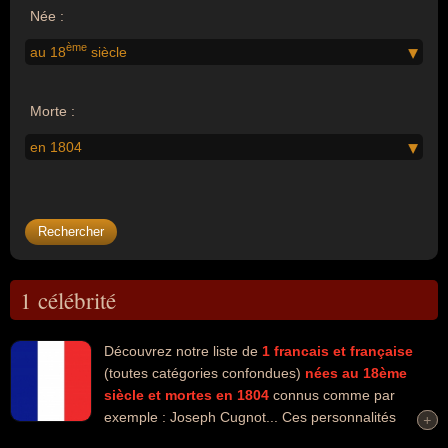
Née :
ème
au 18
siècle
Morte :
en 1804
1 célébrité
Découvrez notre liste de
1
francais et française
(toutes catégories confondues)
nées au 18ème
siècle
et mortes en 1804
connus comme par
exemple : Joseph Cugnot... Ces personnalités
+
+
peuvent avoir des liens variés dans les domaines de la guerre, de