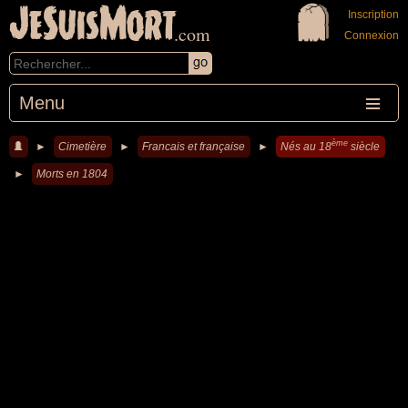
JeSuisMort
Inscription
.com
Connexion
Menu
ème
►
Cimetière
►
Francais et française
►
Nés au 18
siècle
►
Morts en 1804