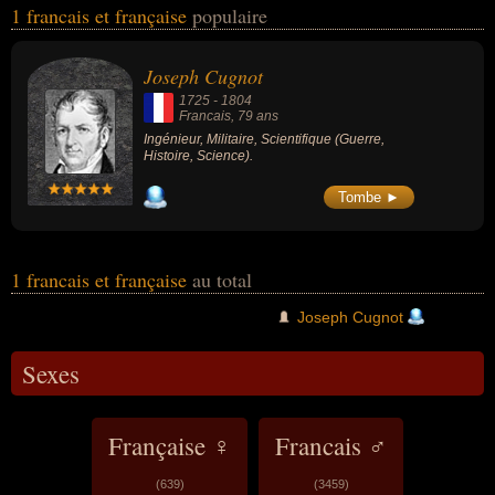
1 francais et française
populaire
l'histoire ou de la science. Ces célébrités peuvent également avoir
été ingénieur, militaire ou scientifique.
Joseph Cugnot
1725
-
1804
Francais
, 79 ans
Ingénieur, Militaire, Scientifique (Guerre,
Histoire, Science).
Tombe ►
1 francais et française
au total
Joseph Cugnot
Sexes
Française ♀
Francais ♂
(639)
(3459)