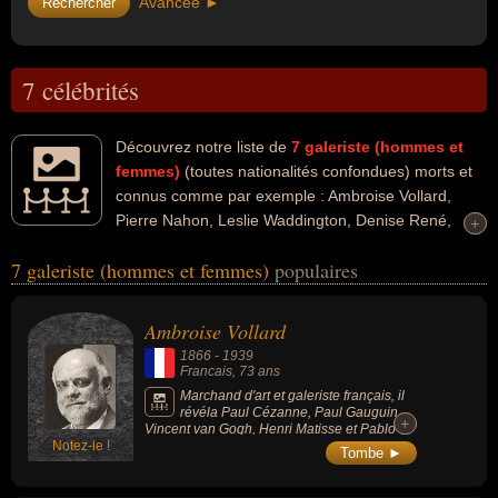
Avancée ►
7 célébrités
Découvrez notre liste de
7
galeriste (hommes et
femmes)
(toutes nationalités confondues) morts et
connus comme par exemple : Ambroise Vollard,
Pierre Nahon, Leslie Waddington, Denise René,
+
+
Darthea Speyer, Patrick Favardin, Eli Broad... Ces personnalités
7 galeriste (hommes et femmes)
populaires
peuvent avoir des liens variés dans les domaines de l'art, du
business, de la littérature, de la collection, de la décoration ou de
l'histoire. Ces célébrités peuvent également avoir été artiste,
Ambroise Vollard
commerçant, écrivain, éditeur, homme d'affaire, collectionneur,
1866
-
1939
critique, décorateur, historien, historien de l'art, journaliste,
Francais
, 73 ans
scientifique, homme riche, milliardaire ou philanthrope. En ce qui
Marchand d'art et galeriste français, il
révéla Paul Cézanne, Paul Gauguin,
concerne leurs nationalités au moment de leurs morts, ils peuvent
+
+
Vincent van Gogh, Henri Matisse et Pablo
avoir été francais, anglais ou américain par exemple.
Notez-le !
Picasso. Avant-gardiste en matière d'art
Tombe ►
moderne, il se lia d'amitié avec les plus
grands peintres de la fin du XIXe siècle et du
début du XXe siècle.