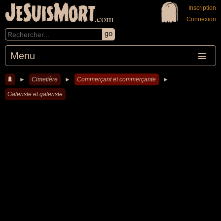
JeSuisMort
Inscription
.com
Connexion
Menu
►
Cimetière
►
Commerçant et commerçante
►
Galeriste et galeriste