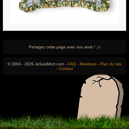
Partagez cette page avec vos amis ! ;-)
© 2004 - 2026 JeSuisMort.com -
FAQ
-
Mentions
-
Plan du site
-
Contact