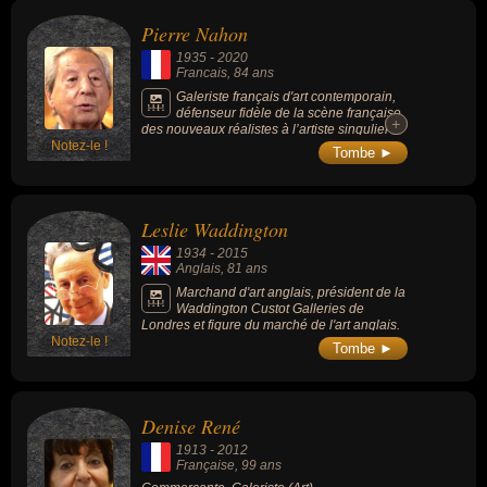
Pierre Nahon
1935
-
2020
Francais
, 84 ans
Galeriste français d'art contemporain,
défenseur fidèle de la scène française,
+
+
des nouveaux réalistes à l’artiste singulier
Notez-le !
Dado.
Tombe ►
Leslie Waddington
1934
-
2015
Anglais
, 81 ans
Marchand d'art anglais, président de la
Waddington Custot Galleries de
Londres et figure du marché de l'art anglais.
Notez-le !
Tombe ►
Denise René
1913
-
2012
Française
, 99 ans