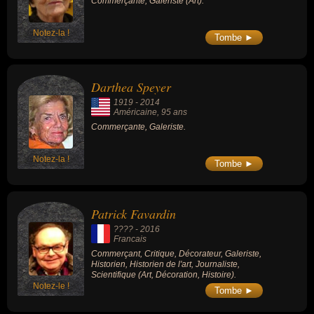
Commerçante, Galeriste (Art).
Notez-la !
Tombe ►
Darthea Speyer
1919
-
2014
Américaine
, 95 ans
Commerçante, Galeriste.
Notez-la !
Tombe ►
Patrick Favardin
???? -
2016
Francais
Commerçant, Critique, Décorateur, Galeriste,
Historien, Historien de l'art, Journaliste,
Scientifique (Art, Décoration, Histoire).
Notez-le !
Tombe ►