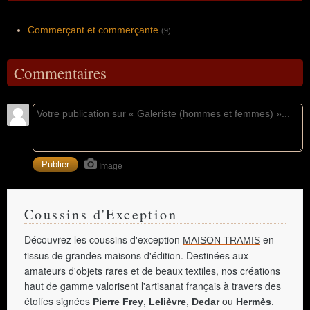
Commerçant et commerçante
(9)
Commentaires
Image
Coussins d'Exception
Découvrez les coussins d'exception
en
MAISON TRAMIS
tissus de grandes maisons d'édition. Destinées aux
amateurs d'objets rares et de beaux textiles, nos créations
haut de gamme valorisent l'artisanat français à travers des
étoffes signées
,
,
ou
.
Pierre Frey
Lelièvre
Dedar
Hermès