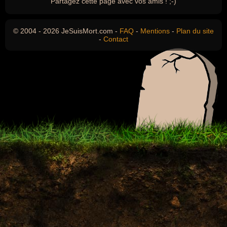
Partagez cette page avec vos amis ! ;-)
© 2004 - 2026 JeSuisMort.com -
FAQ
-
Mentions
-
Plan du site
-
Contact