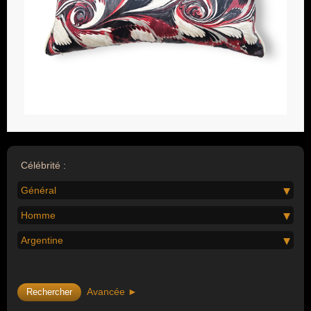
Célébrité :
Général
Homme
Argentine
Avancée ►