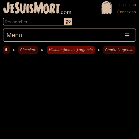
JeSuisMort
Inscription
.com
Connexion
Menu
►
Cimetière
►
Militaire (homme) argentin
►
Général argentin