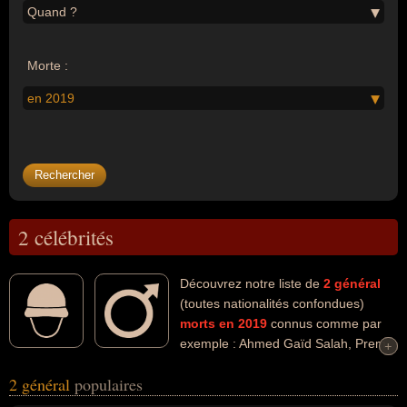
Quand ?
Morte :
en 2019
2 célébrités
Découvrez notre liste de
2
général
(toutes nationalités confondues)
morts en 2019
connus comme par
exemple : Ahmed Gaïd Salah, Prem
+
+
Tinsulanonda... Ces personnalités (de sexe masculin) peuvent
2 général
populaires
avoir des liens variés dans les domaines de la politique. Ces
célébrités peuvent également avoir été chef d'état major, militaire,