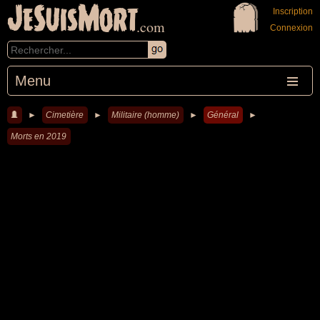
JeSuisMort
Inscription
.com
Connexion
Menu
►
Cimetière
►
Militaire (homme)
►
Général
►
Morts en 2019