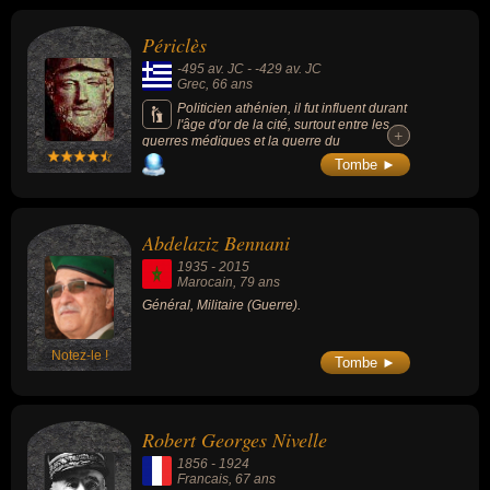
Périclès
-495 av. JC
-
-429 av. JC
Grec
, 66 ans
Politicien athénien, il fut influent durant
l'âge d'or de la cité, surtout entre les
+
+
guerres médiques et la guerre du
Péloponnèse. Il est à l'origine du projet de
Tombe ►
construction de la plupart des structures
encore présentes aujourd'hui sur l'Acropole
d'Athènes dont le Parthénon. Il favorise la
démocratie athénienne à tel point que des
Abdelaziz Bennani
critiques le qualifient de démagogue.
L'influence de ce personnage sur son
1935
-
2015
époque fut si grande qu'on surnomme
Marocain
, 79 ans
généralement cette période « le siècle de
Général, Militaire (Guerre).
Périclès ».
Notez-le !
Tombe ►
Robert Georges Nivelle
1856
-
1924
Francais
, 67 ans