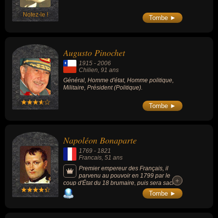
Notez-le !
Tombe ►
Augusto Pinochet
1915
-
2006
Chilien
, 91 ans
Général, Homme d'état, Homme politique,
Militaire, Président (Politique).
Tombe ►
Napoléon Bonaparte
1769
-
1821
Francais
, 51 ans
Premier empereur des Français, il
parvenu au pouvoir en 1799 par le
+
+
coup d'État du 18 brumaire, puis sera sacré
empereur le 2 décembre 1804 par le pape
Tombe ►
Pie VII. Ses nombreuses et brillantes
victoires renforceront la France et lui
apporteront un degré de puissance