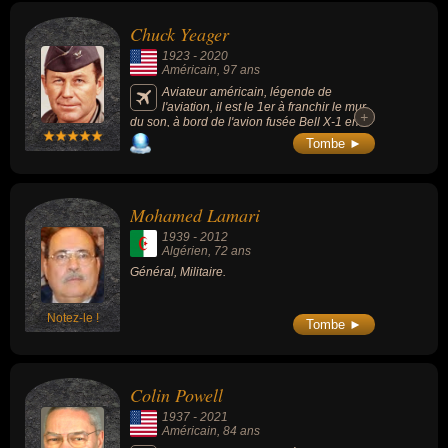
Chuck Yeager
1923
-
2020
Américain
, 97 ans
Aviateur américain, légende de
l'aviation, il est le 1er à franchir le mur
+
+
du son, à bord de l'avion fusée Bell X-1 en
1947.
Tombe ►
Mohamed Lamari
1939
-
2012
Algérien
, 72 ans
Général, Militaire.
Notez-le !
Tombe ►
Colin Powell
1937
-
2021
Américain
, 84 ans