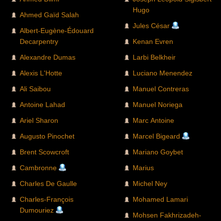
Hugo
Ahmed Gaïd Salah
Jules César
Albert-Eugène-Édouard
Decarpentry
Kenan Evren
Alexandre Dumas
Larbi Belkheir
Alexis L'Hotte
Luciano Menendez
Ali Saibou
Manuel Contreras
Antoine Lahad
Manuel Noriega
Ariel Sharon
Marc Antoine
Augusto Pinochet
Marcel Bigeard
Brent Scowcroft
Mariano Goybet
Cambronne
Marius
Charles De Gaulle
Michel Ney
Charles-François
Mohamed Lamari
Dumouriez
Mohsen Fakhrizadeh-