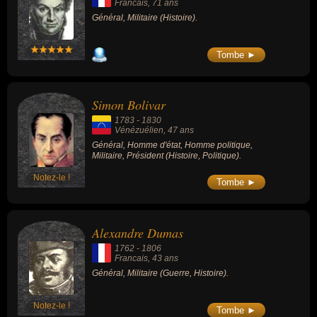
Francais
, 71 ans
Général, Militaire (Histoire).
Tombe ►
Simon Bolivar
1783
-
1830
Vénézuélien
, 47 ans
Général, Homme d'état, Homme politique,
Militaire, Président (Histoire, Politique).
Notez-le !
Tombe ►
Alexandre Dumas
1762
-
1806
Francais
, 43 ans
Général, Militaire (Guerre, Histoire).
Notez-le !
Tombe ►