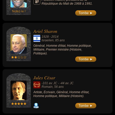
République du Mali de 1968 à 1991.
Notez-le !
Tombe ►
Ariel Sharon
1928
-
2014
Israelien
, 85 ans
Général, Homme d'état, Homme politique,
Militaire, Premier ministre (Histoire,
Politique).
Tombe ►
Jules César
-101 av. JC
-
-44 av. JC
Romain
, 56 ans
Artiste, Écrivain, Général, Homme d'état,
Homme politique, Militaire (Histoire).
Tombe ►