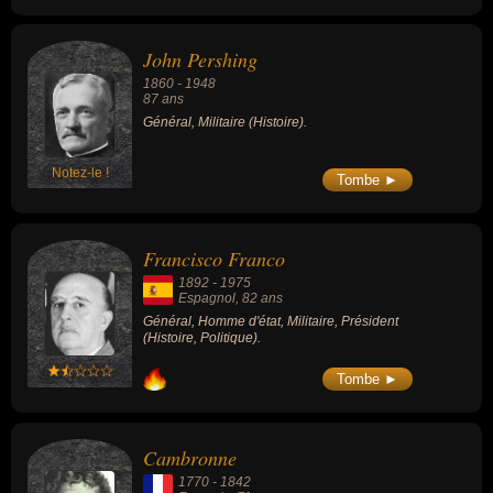
à la sécurité nationale sous les présidences
de Gerald Ford et George H. W. Bush.
John Pershing
1860
-
1948
87 ans
Général, Militaire (Histoire).
Notez-le !
Tombe ►
Francisco Franco
1892
-
1975
Espagnol
, 82 ans
Général, Homme d'état, Militaire, Président
(Histoire, Politique).
Tombe ►
Cambronne
1770
-
1842