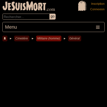
JeSuisMort
Inscription
.com
Connexion
Menu
►
Cimetière
►
Militaire (homme)
►
Général