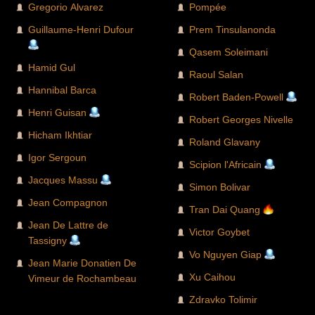
Gregorio Alvarez
Pompée
Guillaume-Henri Dufour
Prem Tinsulanonda
Qasem Soleimani
Hamid Gul
Raoul Salan
Hannibal Barca
Robert Baden-Powell
Henri Guisan
Robert Georges Nivelle
Hicham Ikhtiar
Roland Glavany
Igor Sergoun
Scipion l'Africain
Jacques Massu
Simon Bolivar
Jean Compagnon
Tran Dai Quang
Jean De Lattre de
Victor Goybet
Tassigny
Vo Nguyen Giap
Jean Marie Donatien De
Xu Caihou
Vimeur de Rochambeau
Zdravko Tolimir