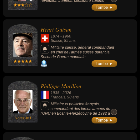
révolution iraniens, considéré comme
terroriste par les États-Unis, l'image de
Tombe ►
Soleimani en Iran est celle d'un
irréprochable héros de guerre, un vétéran
décoré de la guerre Iran-Irak, dans laquelle il
est devenu commandant de la division à
Henri Guisan
moins de 30 ans. Il est assassiné par l'armée
américaine en 2020 lors d'un raid sur
1874
-
1960
Bagdad.
Suisse
, 85 ans
Militaire suisse, général commandant
en chef de l'armée suisse durant la
Seconde Guerre mondiale.
Tombe ►
Philippe Morillon
1935
-
2026
Francais
, 90 ans
Militaire et politicien français,
commandant des forces armées de
+
+
l'ONU en Bosnie-Herzégovine de 1992 à
Notez-le !
1993, connu pour son intervention héroïque
Tombe ►
durant la guerre de Bosnie en mars 1993.
Alors que l'enclave de Srebrenica était sur le
point de tomber, il a bravé les interdictions
pour rejoindre la population civile assiégée