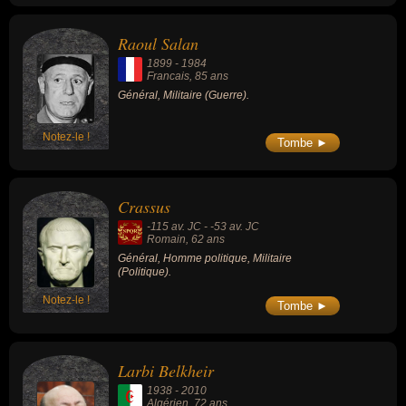
Raoul Salan
1899
-
1984
Francais
, 85 ans
Général, Militaire (Guerre).
Notez-le !
Tombe ►
Crassus
-115 av. JC
-
-53 av. JC
Romain
, 62 ans
Général, Homme politique, Militaire
(Politique).
Notez-le !
Tombe ►
Larbi Belkheir
1938
-
2010
Algérien
, 72 ans