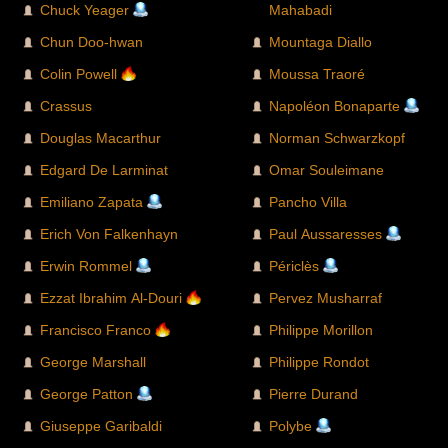
Chuck Yeager
Mahabadi
Chun Doo-hwan
Mountaga Diallo
Colin Powell
Moussa Traoré
Crassus
Napoléon Bonaparte
Douglas Macarthur
Norman Schwarzkopf
Edgard De Larminat
Omar Souleimane
Emiliano Zapata
Pancho Villa
Erich Von Falkenhayn
Paul Aussaresses
Erwin Rommel
Périclès
Ezzat Ibrahim Al-Douri
Pervez Musharraf
Francisco Franco
Philippe Morillon
George Marshall
Philippe Rondot
George Patton
Pierre Durand
Giuseppe Garibaldi
Polybe