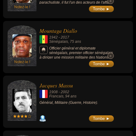
+
+
parachutiste, il fut l'un des acteurs de l'affaire
Notez-le !
Clearstream (affaire française de 2004 où un
Tombe ►
petit groupe de politiciens et d'industriels
tenta de manipuler la justice afin d'évincer
des concurrents).
Mountaga Diallo
1942
-
2017
Sénégalais
, 75 ans
Officier général et diplomate
sénégalais, premier officier sénégalais
+
+
à diriger une mission militaire des Nations
Notez-le !
unies, il a exercé les fonctions d'Inspecteur
Tombe ►
général des forces armées et d'ambassadeur
du Sénégal en Russie.
Jacques Massu
1908
-
2002
Francais
, 94 ans
Général, Militaire (Guerre, Histoire).
Tombe ►