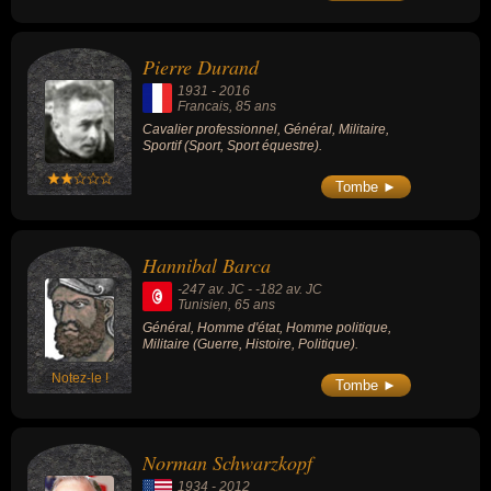
Pierre Durand
1931
-
2016
Francais
, 85 ans
Cavalier professionnel, Général, Militaire,
Sportif (Sport, Sport équestre).
Tombe ►
Hannibal Barca
-247 av. JC
-
-182 av. JC
Tunisien
, 65 ans
Général, Homme d'état, Homme politique,
Militaire (Guerre, Histoire, Politique).
Notez-le !
Tombe ►
Norman Schwarzkopf
1934
-
2012