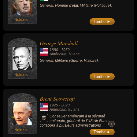
Général, Homme d'état, Militaire (Politique).
Notez-le !
Tombe ►
George Marshall
1880
-
1959
Américain
, 78 ans
Général, Militaire (Guerre, Histoire).
Notez-le !
Tombe ►
Brent Scowcroft
1925
-
2020
Américain
, 95 ans
Conseiller américain à la sécurité
nationale, général de l'US Air Force,
+
+
collabora à plusieurs administrations
Notez-le !
républicaines, fut conseiller militaire sous la
Tombe ►
présidence de Richard Nixon puis conseiller