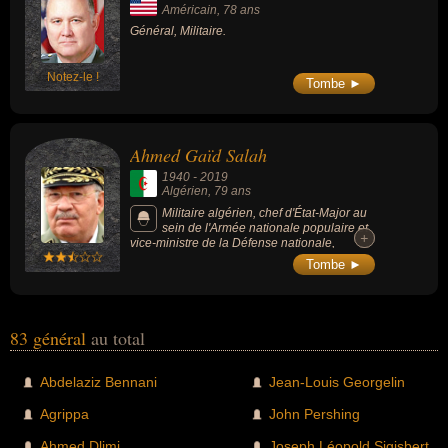
Américain
, 78 ans
Général, Militaire.
Notez-le !
Tombe ►
Ahmed Gaïd Salah
1940
-
2019
Algérien
, 79 ans
Militaire algérien, chef d'État-Major au
sein de l'Armée nationale populaire et
+
+
vice-ministre de la Défense nationale,
devenu la bête noire des manifestants en
Tombe ►
2019 à la suite de manifestations de masse
contre le régime, il pousse à la démission le
président Abdelaziz Bouteflika, dont il était
un proche et est à son tour appelé à quitter le
pouvoir quelques jours après l'investiture du
83 général
au total
nouveau président Abdelmadjid Tebboune. Il
était le dernier haut responsable à avoir
participé à la guerre d’indépendance de
Abdelaziz Bennani
Jean-Louis Georgelin
l’Algérie.
Agrippa
John Pershing
Ahmed Dlimi
Joseph Léopold Sigisbert