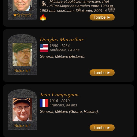
Militaire et politicien américain, chef
d'État-Major des armées entre 1989 et
+
+
1993 puis secrétaire d'État entre 2001 et
2005 dans l'administration du président
Tombe ►
George W. Bush. Défenseur de l’intervention
américaine, il avait fait en 2003 une longue
allocution sur les armes de destruction
massive prétendument détenues par l’Irak
Douglas Macarthur
(des arguments qui ont servi à justifier
l’invasion du pays).
1880
-
1964
Américain
, 84 ans
Général, Militaire (Histoire).
Notez-le !
Tombe ►
Jean Compagnon
1916
-
2010
Francais
, 94 ans
Général, Militaire (Guerre, Histoire).
Notez-le !
Tombe ►