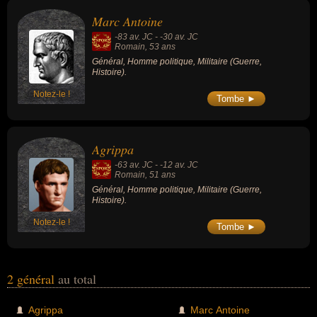
politique ou militaire. En ce qui concerne leurs nationalités au
Marc Antoine
moment de leurs morts, ils peuvent avoir été romain par exemple.
-83 av. JC
-
-30 av. JC
Romain
, 53 ans
Général, Homme politique, Militaire (Guerre,
Histoire).
Notez-le !
Tombe ►
Agrippa
-63 av. JC
-
-12 av. JC
Romain
, 51 ans
Général, Homme politique, Militaire (Guerre,
Histoire).
Notez-le !
Tombe ►
2 général
au total
Agrippa
Marc Antoine