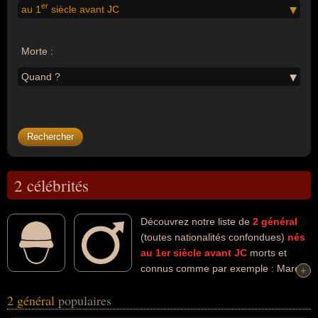
er
au 1
siècle avant JC
Morte :
Quand ?
2 célébrités
Découvrez notre liste de
2
général
(toutes nationalités confondues)
nés
au 1er siècle avant JC
morts et
connus comme par exemple : Marc
+
+
Antoine, Agrippa... Ces personnalités (de sexe masculin) peuvent
2 général
populaires
avoir des liens variés dans les domaines de la guerre ou de
l'histoire. Ces célébrités peuvent également avoir été homme