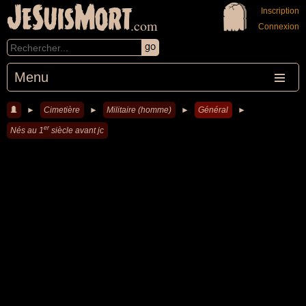
JeSuisMort
Inscription
.com
Connexion
Menu
►
Cimetière
►
Militaire (homme)
►
Général
►
er
Nés au 1
siècle avant jc