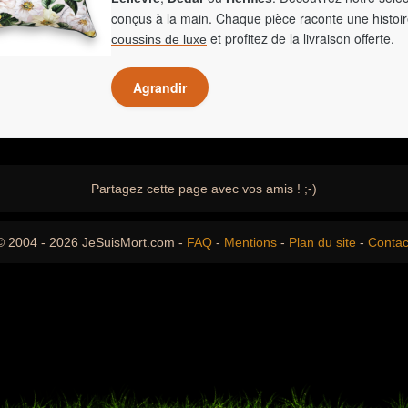
conçus à la main. Chaque pièce raconte une histoir
et profitez de la livraison offerte.
coussins de luxe
Agrandir
Partagez cette page avec vos amis ! ;-)
© 2004 - 2026 JeSuisMort.com -
FAQ
-
Mentions
-
Plan du site
-
Contac