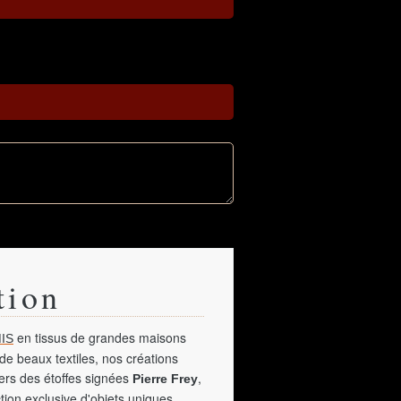
tion
en tissus de grandes maisons
IS
de beaux textiles, nos créations
vers des étoffes signées
,
Pierre Frey
tion exclusive d'objets uniques