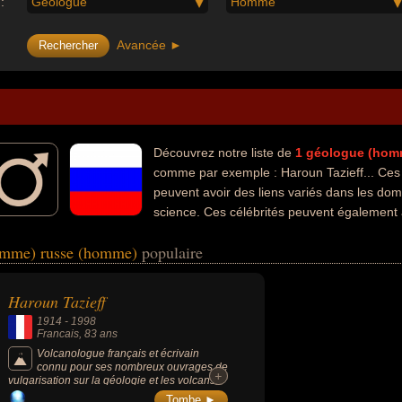
:
Géologue
Homme
Avancée ►
Découvrez notre liste de
1
géologue (hom
comme par exemple : Haroun Tazieff... Ces 
peuvent avoir des liens variés dans les domai
science. Ces célébrités peuvent également av
ce qui concerne leurs nationalités au moment de leurs morts, ils peuve
omme) russe (homme)
populaire
Haroun Tazieff
1914
-
1998
Francais
, 83 ans
Volcanologue français et écrivain
connu pour ses nombreux ouvrages de
+
+
vulgarisation sur la géologie et les volcans,
ainsi que plus d'une centaine de publications
Tombe ►