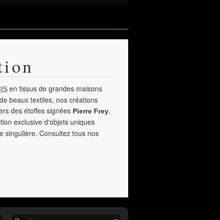
tion
en tissus de grandes maisons
IS
de beaux textiles, nos créations
vers des étoffes signées
,
Pierre Frey
tion exclusive d'objets uniques
e singulière. Consultez tous nos