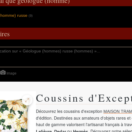
ral que géologue (homme)
 (homme) russe
(9)
res
Image
Coussins d'Excep
Découvrez les coussins d'exception
MAISON TRAM
d'édition. Destinées aux amateurs d'objets rares et 
haut de gamme valorisent l'artisanat français à tra
,
ou
. Découvrez notre sélec
Lelièvre
Dedar
Hermès