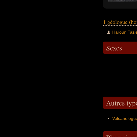
1 géologue (h
Haroun Tazie
Sexes
Autres ty
Volcanologu