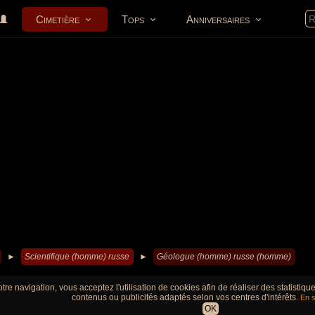
Cimetière
Tops
Anniversaires
►
Scientifique (homme) russe
►
Géologue (homme) russe (homme)
tre navigation, vous acceptez l'utilisation de cookies afin de réaliser des statistiq
contenus ou publicités adaptés selon vos centres d'intérêts.
En s
OK