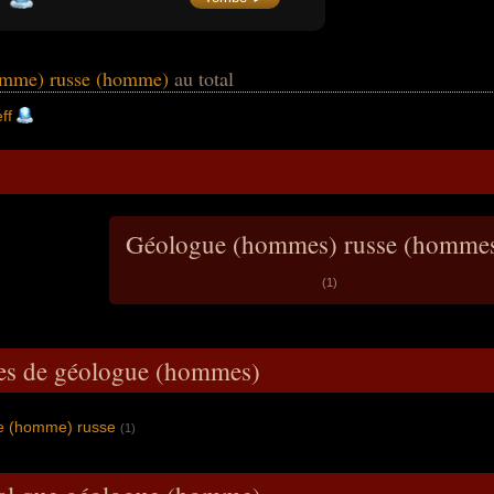
scientifiques et plusieurs films
documentaires.
omme) russe (homme)
au total
ff
Géologue (hommes) russe (homme
(1)
pes de géologue (hommes)
e (homme) russe
(1)