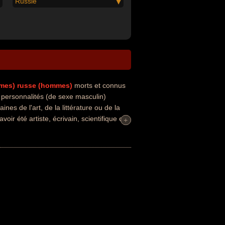
Russie
mes)
russe (hommes)
morts et connus
personnalités (de sexe masculin)
nes de l'art, de la littérature ou de la
oir été artiste, écrivain, scientifique ou
+
+
nt avoir été francais ou belge par