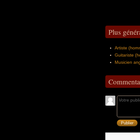
Plus génér
Artiste (hom
Guitariste (
Musicien ang
Commentai