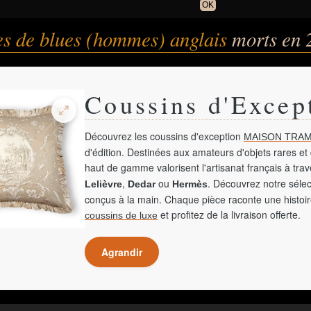
OK
es de blues (hommes) anglais
morts en 
Coussins d'Excep
Découvrez les coussins d'exception
MAISON TRAM
d'édition. Destinées aux amateurs d'objets rares et 
haut de gamme valorisent l'artisanat français à tra
,
ou
. Découvrez notre sélec
Lelièvre
Dedar
Hermès
conçus à la main. Chaque pièce raconte une histoir
et profitez de la livraison offerte.
coussins de luxe
Agrandir