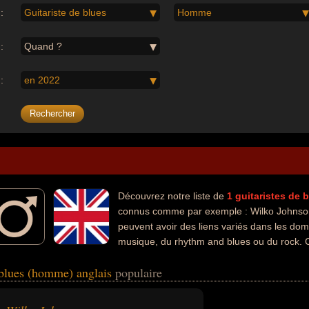
:
Guitariste de blues
Homme
:
Quand ?
:
en 2022
Découvrez notre liste de
1
guitaristes de
connus comme par exemple : Wilko Johnson.
peuvent avoir des liens variés dans les doma
musique, du rhythm and blues ou du rock. 
te, chanteur, chanteur de blues, chanteur de rock, compositeur, composi
e blues (homme) anglais
populaire
iste de rock ou musicien.