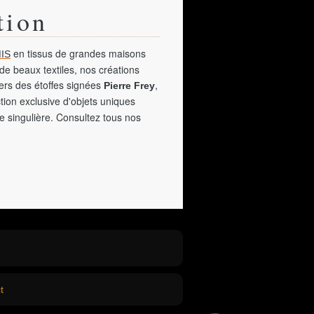
tion
en tissus de grandes maisons
IS
de beaux textiles, nos créations
vers des étoffes signées
,
Pierre Frey
tion exclusive d'objets uniques
e singulière. Consultez tous nos
t