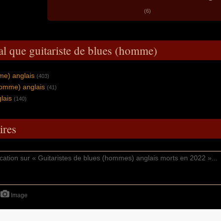
(6)
al que guitariste de blues (homme)
me) anglais
(403)
homme) anglais
(41)
lais
(140)
res
Image