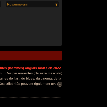
Royaume-uni
 blues (hommes)
anglais
morts en 2022
.. Ces personnalités (de sexe masculin)
ines de l'art, du blues, du cinéma, de la
Ces célébrités peuvent également avoir
+
+
teur de blues, compositeur de rock,