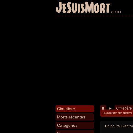
JeSuisMort
.com
Cimetière
►
Cimetière
Guitariste de blue
Morts récentes
Catégories
En poursuivant vo