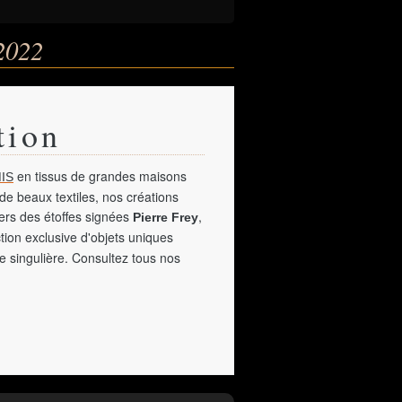
2022
tion
en tissus de grandes maisons
IS
de beaux textiles, nos créations
vers des étoffes signées
,
Pierre Frey
tion exclusive d'objets uniques
e singulière. Consultez tous nos