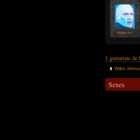
Notez-le !
1 guitariste d
Wilko Johns
Sexes