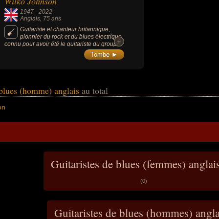
Wilko Johnson
1947
-
2022
Anglais
, 75 ans
Guitariste et chanteur britannique,
pionnier du rock et du blues électrique,
+
+
connu pour avoir été le guitariste du groupe
de pub rock anglais Dr. Feelgood. Son jeu
Tombe ►
de guitare est particulièrement remarquable
(rythmique, sans médiator), et a influencé, à
la fin des années 1970, de nombreux
musiciens tels The Stranglers ou The Clash.
e blues (homme) anglais
au total
on
Guitaristes de blues (femmes) anglai
(0)
Guitaristes de blues (hommes) angl