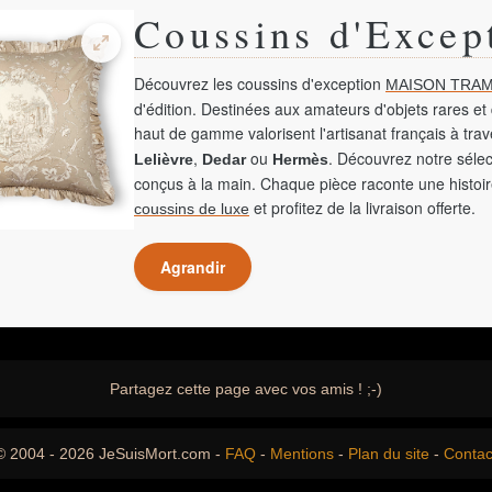
Coussins d'Excep
Découvrez les coussins d'exception
MAISON TRAM
d'édition. Destinées aux amateurs d'objets rares et 
haut de gamme valorisent l'artisanat français à tra
,
ou
. Découvrez notre sélec
Lelièvre
Dedar
Hermès
conçus à la main. Chaque pièce raconte une histoir
et profitez de la livraison offerte.
coussins de luxe
Agrandir
Partagez cette page avec vos amis ! ;-)
© 2004 - 2026 JeSuisMort.com -
FAQ
-
Mentions
-
Plan du site
-
Contac