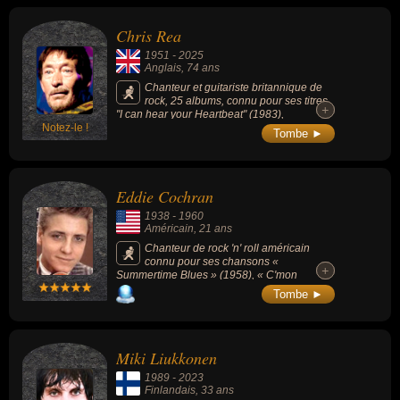
l'enregistrement de Antichrist Superstar.
Chris Rea
1951
-
2025
Anglais
, 74 ans
Chanteur et guitariste britannique de
rock, 25 albums, connu pour ses titres
+
+
"I can hear your Heartbeat" (1983),
Notez-le !
"Josephine" (1985), "On the Beach" (1986),
Tombe ►
"The Road To Hell, part 2" (1989), "Auberge"
(1991), "Julia" (1993).
Eddie Cochran
1938
-
1960
Américain
, 21 ans
Chanteur de rock 'n' roll américain
connu pour ses chansons «
+
+
Summertime Blues » (1958), « C'mon
Everybody » (1958) ou « Somethin' Else »
Tombe ►
(1959).
Miki Liukkonen
1989
-
2023
Finlandais
, 33 ans