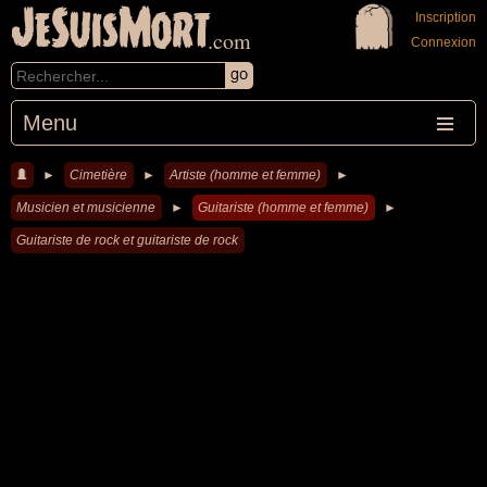
JeSuisMort
Inscription
.com
Connexion
Menu
►
Cimetière
►
Artiste (homme et femme)
►
Musicien et musicienne
►
Guitariste (homme et femme)
►
Guitariste de rock et guitariste de rock