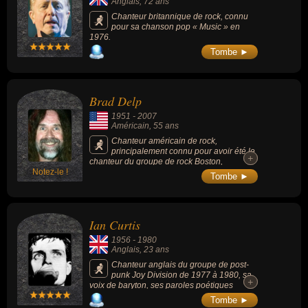
Anglais
, 72 ans
Chanteur britannique de rock, connu
pour sa chanson pop « Music » en
1976.
Tombe ►
Brad Delp
1951
-
2007
Américain
, 55 ans
Chanteur américain de rock,
principalement connu pour avoir été le
+
+
chanteur du groupe de rock Boston,
Notez-le !
surnommé « The Man with the golden voice
Tombe ►
» (l'homme à la voix d'or), il est l'un des plus
grands chanteurs de l'histoire du rock anglo-
saxon au même titre que Freddie Mercury et
dans une moindre mesure Steve Walsh,
Ian Curtis
deux chanteurs aux tessitures similaires.
1956
-
1980
Anglais
, 23 ans
Chanteur anglais du groupe de post-
punk Joy Division de 1977 à 1980, sa
+
+
voix de baryton, ses paroles poétiques
sombres, ses prestations scéniques, et sa vie
Tombe ►
tragique (suicide à 23 ans) ont largement