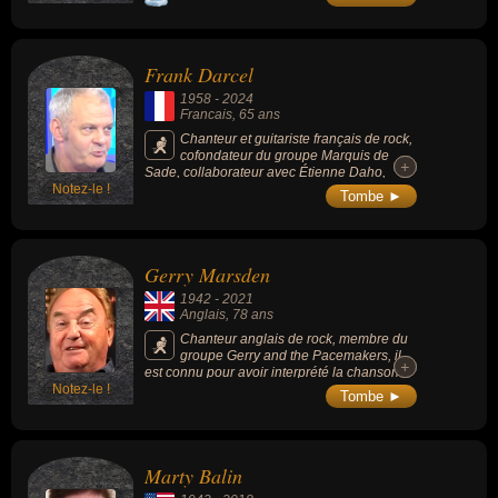
la fin des années 1970).
Frank Darcel
1958
-
2024
Francais
, 65 ans
Chanteur et guitariste français de rock,
cofondateur du groupe Marquis de
+
+
Sade, collaborateur avec Étienne Daho,
Notez-le !
militant nationaliste et séparatiste breton.
Tombe ►
Gerry Marsden
1942
-
2021
Anglais
, 78 ans
Chanteur anglais de rock, membre du
groupe Gerry and the Pacemakers, il
+
+
est connu pour avoir interprété la chanson
Notez-le !
américaine « You'll Never Walk Alone »,
Tombe ►
rapidement devenu l'hymne du Liverpool FC.
Marty Balin