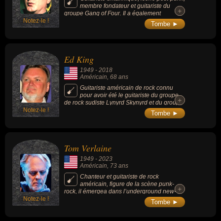
membre fondateur et guitariste du
+
+
groupe Gang of Four. Il a également
Notez-le !
collaboré avec d'autres groupes tels que
Tombe ►
Red Hot Chili Peppers.
Ed King
1949
-
2018
Américain
, 68 ans
Guitariste américain de rock connu
pour avoir été le guitariste du groupe
+
+
de rock sudiste Lynyrd Skynyrd et du groupe
Notez-le !
de rock psychédélique Strawberry Alarm
Tombe ►
Clock.
Tom Verlaine
1949
-
2023
Américain
, 73 ans
Chanteur et guitariste de rock
américain, figure de la scène punk-
+
+
rock, il émergea dans l’underground new-
Notez-le !
yorkais à la fin des années 1970. Guitariste
Tombe ►
réputé, il a aussi interprété vocalement les
chansons « Marquee Moon » (1977), « Days