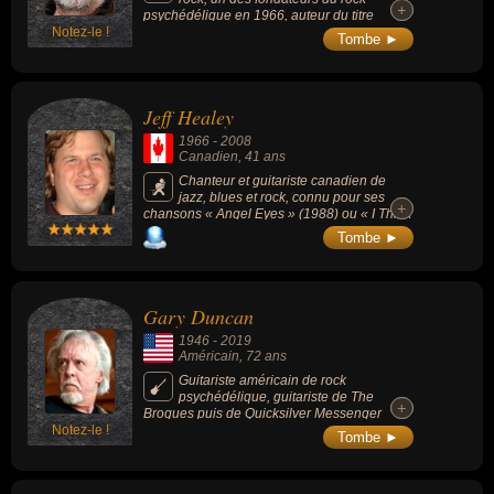
+
+
psychédélique en 1966, auteur du titre
Notez-le !
You're Gonna Miss (1966) avec son groupe
Tombe ►
13th Floor Elevators.
Jeff Healey
1966
-
2008
Canadien
, 41 ans
Chanteur et guitariste canadien de
jazz, blues et rock, connu pour ses
+
+
chansons « Angel Eyes » (1988) ou « I Think
I Love You Too Much » (1990) .
Tombe ►
Gary Duncan
1946
-
2019
Américain
, 72 ans
Guitariste américain de rock
psychédélique, guitariste de The
+
+
Brogues puis de Quicksilver Messenger
Notez-le !
Service, où sa collaboration avec John
Tombe ►
Cipollina donne le son unique légendaire du
groupe.