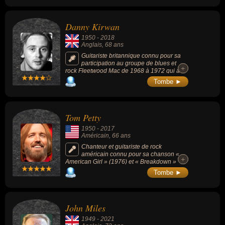
Danny Kirwan
1950
-
2018
Anglais
, 68 ans
Guitariste britannique connu pour sa
participation au groupe de blues et
+
+
rock Fleetwood Mac de 1968 à 1972 qui a
connu un énorme succès mondial dans les
Tombe ►
années 1970.
Tom Petty
1950
-
2017
Américain
, 66 ans
Chanteur et guitariste de rock
américain connu pour sa chanson «
+
+
American Girl » (1976) et « Breakdown »
(1976) avec le groupe Tom Petty and the
Tombe ►
Heartbreakers.
John Miles
1949
-
2021