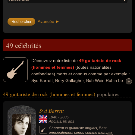
Avancée ►
49 célébrités
Découvrez notre liste de
49
guitariste de rock
(hommes et femmes)
(toutes nationalités
confondues) morts et connus comme par exemple :
Syd Barrett, Rory Gallagher, Bob Weir, Robin Le
+
+
Mesurier, Tom Fogerty, Roky Erickson, Jeff Healey, Gary Duncan,
49 guitariste de rock (hommes et femmes)
populaires
Wilko Johnson, Denny Laine... Ces personnalités peuvent avoir des
liens variés dans les domaines de l'art, de la musique, de la
peinture, people, du rock, du blues, de la country, du rock
Syd Barrett
psychédélique, du jazz, du cinéma ou du rhythm and blues. Ces
1946
-
2006
célébrités peuvent également avoir été artiste, chanteur, chanteur
Anglais
, 60 ans
de rock, guitariste, musicien, peintre, guitariste de blues,
Chanteur et guitariste anglais, il est
principalement connu comme membre
compositeur, compositeur de rock, descendant de célébrité,