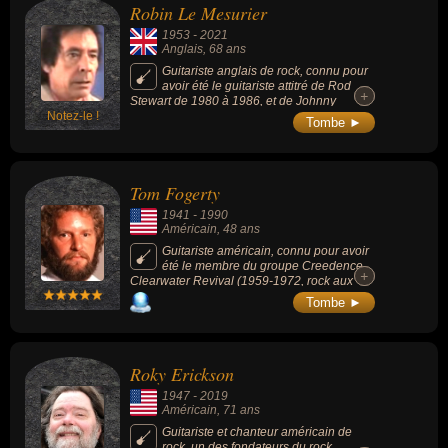
Robin Le Mesurier
1953
-
2021
Anglais
, 68 ans
Guitariste anglais de rock, connu pour
avoir été le guitariste attitré de Rod
+
+
Stewart de 1980 à 1986, et de Johnny
Notez-le !
Hallyday à partir de 1994.
Tombe ►
Tom Fogerty
1941
-
1990
Américain
, 48 ans
Guitariste américain, connu pour avoir
été le membre du groupe Creedence
+
+
Clearwater Revival (1959-1972, rock aux
influences blues et country) et le frère aîné
Tombe ►
de John Fogerty, chanteur principal et
guitariste du même groupe.
Roky Erickson
1947
-
2019
Américain
, 71 ans
Guitariste et chanteur américain de
rock, un des fondateurs du rock