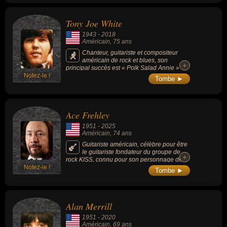
Tony Joe White
1943
-
2018
Américain
, 75 ans
Chanteur, guitariste et compositeur
américain de rock et blues, son
+
+
principal succès est « Polk Salad Annie »
Notez-le !
(1969). Il était l'archétype, avec son confrère
Tombe ►
guitariste de l’Oklahoma J.J. Cale (1938-
2013), de l’attitude et du style laid-back
(décontracté) dans le country-rock américain.
Ace Frehley
1951
-
2025
Américain
, 74 ans
Guitariste américain, célèbre pour être
le guitariste fondateur du groupe de
+
+
rock KISS, connu pour son personnage de
Notez-le !
scène “The Spaceman”, avec son
Tombe ►
maquillage argenté et son style flamboyant.
Son jeu de guitare innovant, mêlant énergie
brute et solos spectaculaires, a influencé des
générations de musiciens.
Alan Merrill
1951
-
2020
Américain
, 69 ans