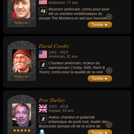
Américain
, 77 ans
Musicien américain, connu pour avoir
été un membre emblématique du
+
+
groupe The Monkees en tant que bassiste et
Notez-le !
claviériste, et en jouant dans la série « The
Tombe ►
Monkees » (1966-1968, 58 épisodes).
David Crosby
1941
-
2023
Américain
, 81 ans
Chanteur américain, rockeur du
supergroupe Crosby, Stills, Nash &
+
+
Young, connu pour la qualité de sa voix
Notez-le !
haute et pure, ainsi que pour ses talents
Tombe ►
d'arrangeur de chœurs.
Pete Shelley
1955
-
2018
Anglais
, 63 ans
Auteur, chanteur et guitariste
britannique de punk rock, leader des
+
+
Buzzcocks (groupe clé de la scène de
Manchester et de la vague punk anglaise de
Tombe ►