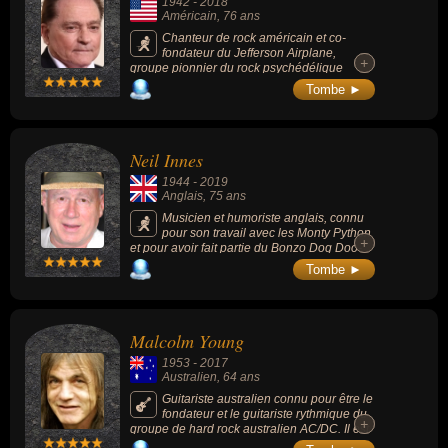
1942
-
2018
Américain
, 76 ans
Chanteur de rock américain et co-
fondateur du Jefferson Airplane,
+
+
groupe pionnier du rock psychédélique
formé à San Francisco. Parmi les titres
Tombe ►
phares de l’album « Surrealistic Pillow »,
grand succès du groupe, figurent « White
Rabbit » et « Somebody to Love » écrits
notamment par Marty Balin.
Neil Innes
1944
-
2019
Anglais
, 75 ans
Musicien et humoriste anglais, connu
pour son travail avec les Monty Python
+
+
et pour avoir fait partie du Bonzo Dog Doo-
Dah Band, puis du groupe parodique les
Tombe ►
Rutles (parodie des Beatles, avec le Monty
Python Eric Idles).
Malcolm Young
1953
-
2017
Australien
, 64 ans
Guitariste australien connu pour être le
fondateur et le guitariste rythmique du
+
+
groupe de hard rock australien AC/DC. Il est
le frère de George et Angus Young.