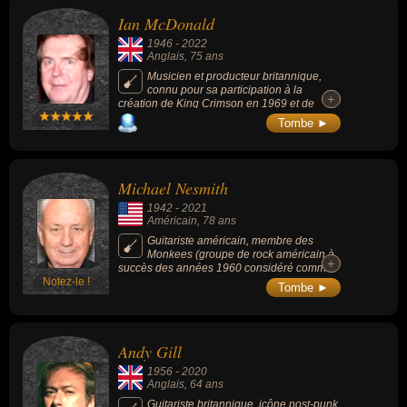
au cours de sa carrière, a connu sa période
Ian McDonald
d'apogée musicale dans le milieu des
années 1970 (en solo) et figure 2 fois au
1946
-
2022
Rock and Roll Hall of Fame.
Anglais
, 75 ans
Musicien et producteur britannique,
connu pour sa participation à la
+
+
création de King Crimson en 1969 et de
Foreigner de 1976 à 1979. Multi-
Tombe ►
instrumentiste, il est reconnu pour ses talents
de saxophoniste, flûtiste, guitariste et
claviéristes.
Michael Nesmith
1942
-
2021
Américain
, 78 ans
Guitariste américain, membre des
Monkees (groupe de rock américain à
+
+
succès des années 1960 considéré comme
Notez-le !
le premier boys band de l’histoire, monté de
Tombe ►
toutes pièces pour une émission de
télévision, en pleine Beatlemania).
Andy Gill
1956
-
2020
Anglais
, 64 ans
Guitariste britannique, icône post-punk,