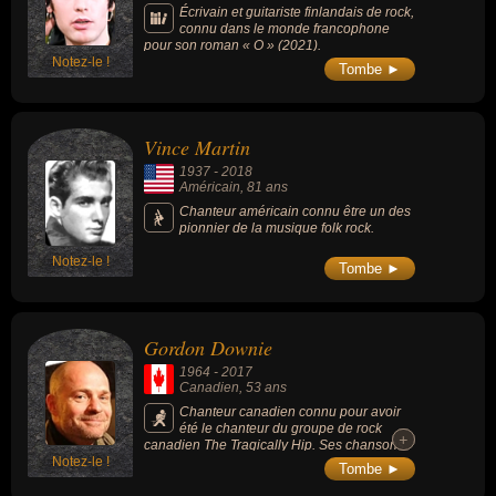
Écrivain et guitariste finlandais de rock,
connu dans le monde francophone
pour son roman « O » (2021).
Notez-le !
Tombe ►
Vince Martin
1937
-
2018
Américain
, 81 ans
Chanteur américain connu être un des
pionnier de la musique folk rock.
Notez-le !
Tombe ►
Gordon Downie
1964
-
2017
Canadien
, 53 ans
Chanteur canadien connu pour avoir
été le chanteur du groupe de rock
+
+
canadien The Tragically Hip. Ses chansons
Notez-le !
les + connues sont : Ahead by a Century
Tombe ►
(1996), Wheat Kings (1992) ou Bobcaygeon
(1998).