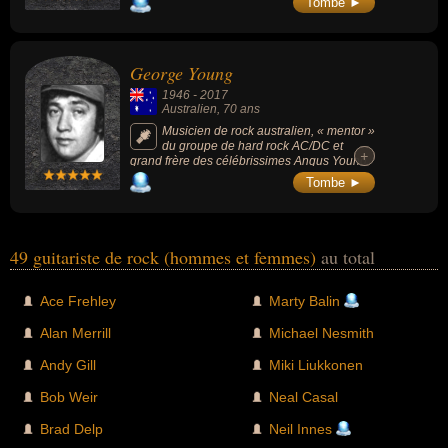
Tombe ►
George Young
1946
-
2017
Australien
, 70 ans
Musicien de rock australien, « mentor »
du groupe de hard rock AC/DC et
+
+
grand frère des célébrissimes Angus Young
(guitariste) et Malcolm Young (guitariste).
Tombe ►
49 guitariste de rock (hommes et femmes)
au total
Ace Frehley
Marty Balin
Alan Merrill
Michael Nesmith
Andy Gill
Miki Liukkonen
Bob Weir
Neal Casal
Brad Delp
Neil Innes