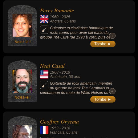
» et l'album « Adventure » créés avec son
groupe Television, qui ont influencé de très
Perry Bamonte
nombreux musiciens de la scène Rock.
1960
-
2025
Anglais
, 65 ans
Guitariste et claviériste britannique de
rock, connu pour avoir fait partie du
+
+
groupe The Cure (de 1990 à 2005 puis de
Notez-le !
2022 à 2025).
Tombe ►
Neal Casal
1968
-
2019
Américain
, 50 ans
Guitariste de rock américain, membre
du groupe de rock The Cardinals et
+
+
compagnon de route de Willie Nelson ou
Notez-le !
Phil Lesh.
Tombe ►
Geoffrey Oryema
1953
-
2018
Francais
, 65 ans