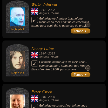
Wilko Johnson
1947
-
2022
Anglais
, 75 ans
Guitariste et chanteur britannique,
pionnier du rock et du blues électrique,
+
+
connu pour avoir été le guitariste du groupe
Notez-le !
de pub rock anglais Dr. Feelgood. Son jeu
Tombe ►
de guitare est particulièrement remarquable
(rythmique, sans médiator), et a influencé, à
la fin des années 1970, de nombreux
musiciens tels The Stranglers ou The Clash.
Denny Laine
1944
-
2023
Anglais
, 79 ans
Guitariste britannique de rock, connu
comme membre fondateur des Moody
+
+
Blues (années 1960), puis comme
Notez-le !
guitariste/bassiste/chanteur des Wings avec
Tombe ►
Paul McCartney et son épouse Linda durant
la décennie suivante.
Peter Green
1946
-
2020
Anglais
, 73 ans
Guitariste et compositeur britannique