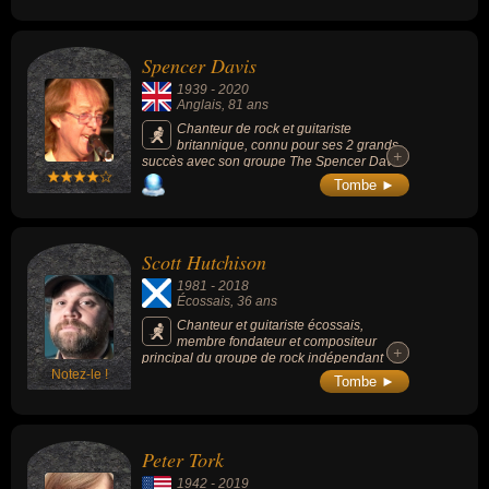
contribué au succès, puis au mythe
posthume de Joy Division.
Spencer Davis
1939
-
2020
Anglais
, 81 ans
Chanteur de rock et guitariste
britannique, connu pour ses 2 grands
+
+
succès avec son groupe The Spencer Davis
Group : « Somebody Help Me » (1966) et «
Tombe ►
I’m A Man » (1967).
Scott Hutchison
1981
-
2018
Écossais
, 36 ans
Chanteur et guitariste écossais,
membre fondateur et compositeur
+
+
principal du groupe de rock indépendant
Notez-le !
Frightened Rabbit, avec qui il a enregistré 5
Tombe ►
albums studio.
Peter Tork
1942
-
2019