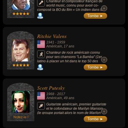
Chanteur et compositeur français de
world music, connu pour avoir co-
+
+
composé la BO du film « Un indien dans la
ville » (1994, comédie, avec Thierry
Tombe ►
Lhermitte) avec Tonton David et Manu
Katché sous le nom de groupe KOD. Groupe
avec qui il avait remporté en 1996 une
Victoire de la musique pour le titre « Chacun
Ritchie Valens
sa route » faisant partie de la BO du film et
qui était devenu un tube en France.
1941
-
1959
Américain
, 17 ans
Chanteur de rock américain connu
pour ses chansons "La Bamba" (1er
+
+
latino à placer un hit dans le top 50 des
ventes de disques aux États-Unis), « Come
Tombe ►
On Let's Go » (1958) et « Donna » (1958).
Scott Putesky
1968
-
2017
Américain
, 49 ans
Guitariste américain, premier guitariste
et le cofondateur de Marilyn Manson
+
+
(le groupe portait alors le nom de Marilyn
Notez-le !
Manson & The Spooky Kids). Il était donc le
Tombe ►
deuxième membre du groupe, jusqu'à ce
qu'il quitte le groupe en 1996 pendant