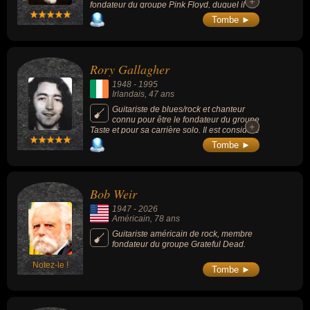
+
+
fondateur du groupe Pink Floyd, duquel il
chanteur de blues, chanteur de jazz, compositeur de jazz, guitariste
sera mis à l'écart par les autres membres du
Tombe ►
groupe à cause de son instabilité et
de jazz, acteur, compositeur de blues ou bassiste. En ce qui
poursuivra une carrière solo. Il incarna
concerne leurs nationalités au moment de leurs morts, ils peuvent
également le mouvement psychédélique
avoir été anglais, irlandais, américain ou canadien par exemple.
anglais.
Rory Gallagher
1948
-
1995
Irlandais
, 47 ans
Guitariste de blues/rock et chanteur
connu pour être le fondateur du groupe
+
+
Taste et pour sa carrière solo. Il est considéré
comme l'un des musiciens les plus influents
Tombe ►
de l'histoire et l'un des meilleurs guitaristes
de blues rock.
Bob Weir
1947
-
2026
Américain
, 78 ans
Guitariste américain de rock, membre
fondateur du groupe Grateful Dead.
Notez-le !
Tombe ►