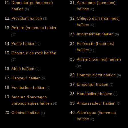
Dramaturge (hommes)
Agronome (hommes)
haïtien
haïtien
(0)
(0)
Président haïtien
Critique d'art (hommes)
(3)
haïtien
(0)
Peintre (hommes) haïtien
Informaticien haïtien
(0)
(0)
Poète haïtien
Polémiste (hommes)
(0)
haïtien
(0)
Chanteur de rock haïtien
Altiste (hommes) haïtien
(0)
(0)
Abbé haïtien
(0)
Homme d'état haïtien
(5)
Rappeur haïtien
(0)
Empereur haïtien
(0)
Footballeur haïtien
(0)
Handballeur haïtien
(0)
Auteurs d'ouvrages
philosophiques haïtien
Ambassadeur haïtien
(0)
(0)
Criminel haïtien
Astrologue (hommes)
(1)
haïtien
(0)