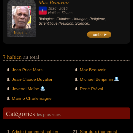
Max Beauvoir
1936
-
2015
Haïtien
, 79 ans
Biologiste, Chimiste, Houngan, Religieux,
Scientifique (Religion, Science).
Notez-le !
Tombe ►
7 haïtien
au total
Jean Price Mars
Max Beauvoir
Jean-Claude Duvalier
Michael Benjamin
Jovenel Moïse
René Préval
Manno Charlemagne
Catégories
les plus vues
Artiste (hommes) haïtien
Star du x (hommes)