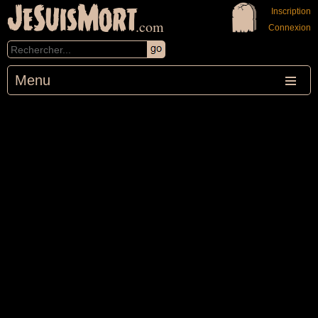
JeSuisMort
Inscription
.com
Connexion
Menu