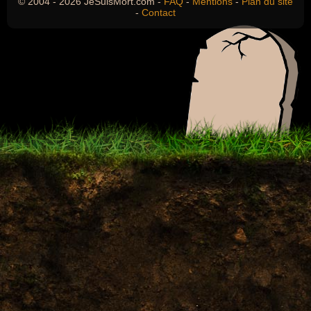
© 2004 - 2026 JeSuisMort.com -
FAQ
-
Mentions
-
Plan du site
-
Contact