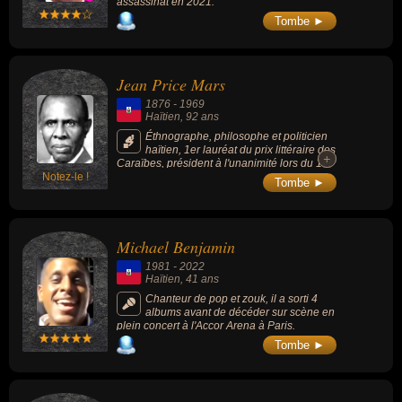
assassinat en 2021.
Tombe ►
Jean Price Mars
1876
-
1969
Haïtien
, 92 ans
Éthnographe, philosophe et politicien
haïtien, 1er lauréat du prix littéraire des
+
+
Caraïbes, président à l'unanimité lors du 1er
Notez-le !
Congrès des écrivains et artistes noirs
Tombe ►
(1956), l'Académie française lui accorde un
prix spécial qui distingue l'ensemble de son
oeuvre en 1959. Écrivain prolifique, il affirme
dans son ouvrage « Ainsi parla l'oncle »
Michael Benjamin
(1928), que les Haïtiens ne sont pas des «
Français colorés », mais des hommes nés en
1981
-
2022
des conditions historiques déterminées et
Haïtien
, 41 ans
ayant un double héritage, français et africain.
Chanteur de pop et zouk, il a sorti 4
albums avant de décéder sur scène en
plein concert à l'Accor Arena à Paris.
Tombe ►