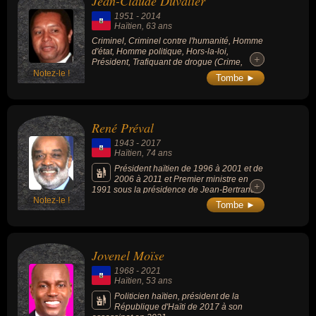
Jean-Claude Duvalier
pop, biologiste, chimiste, houngan ou religieux.
1951
-
2014
Haïtien
, 63 ans
Criminel, Criminel contre l'humanité, Homme
d'état, Homme politique, Hors-la-loi,
+
+
Président, Trafiquant de drogue (Crime,
Justice, Politique).
Notez-le !
Tombe ►
René Préval
1943
-
2017
Haïtien
, 74 ans
Président haïtien de 1996 à 2001 et de
2006 à 2011 et Premier ministre en
+
+
1991 sous la présidence de Jean-Bertrand
Notez-le !
Aristide son prédécesseur.
Tombe ►
Jovenel Moïse
1968
-
2021
Haïtien
, 53 ans
Politicien haïtien, président de la
République d'Haïti de 2017 à son