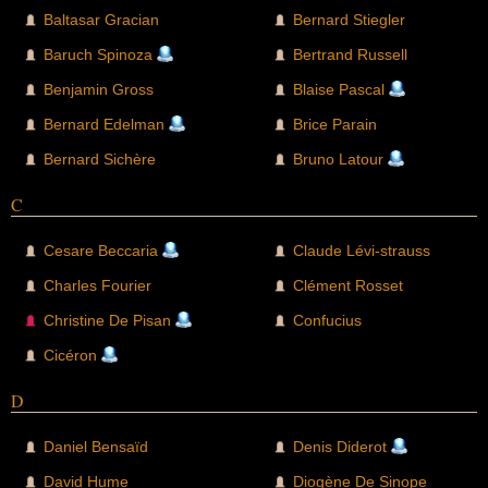
Baltasar Gracian
Bernard Stiegler
Baruch Spinoza
Bertrand Russell
Benjamin Gross
Blaise Pascal
Bernard Edelman
Brice Parain
Bernard Sichère
Bruno Latour
C
Cesare Beccaria
Claude Lévi-strauss
Charles Fourier
Clément Rosset
Christine De Pisan
Confucius
Cicéron
D
Daniel Bensaïd
Denis Diderot
David Hume
Diogène De Sinope