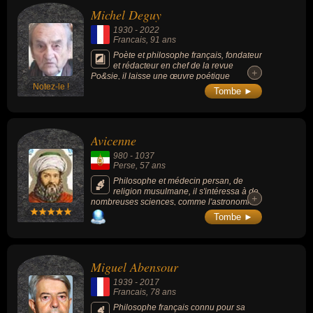
Michel Deguy
1930
-
2022
Francais
, 91 ans
Poète et philosophe français, fondateur
et rédacteur en chef de la revue
+
+
Po&sie, il laisse une œuvre poétique
Notez-le !
empreinte de lyrisme et attachée à la part
Tombe ►
concrète de l’existence.
Avicenne
980
-
1037
Perse
, 57 ans
Philosophe et médecin persan, de
religion musulmane, il s'intéressa à de
+
+
nombreuses sciences, comme l'astronomie,
l'alchimie, et la psychologie. Ses oeuvres
Tombe ►
principales sont l'encyclopédie médicale
Qanûn (« Canon de la médecine ») et ses
deux encyclopédies scientifiques ash-Shifa
(« La guérison [de l'âme] ») et Danesh-e
Miguel Abensour
Nâma (« Livre de science »). Dans son
Qanûn, il opère une vaste synthèse médico-
1939
-
2017
philosophique avec la logique d'Aristote,
Francais
, 78 ans
combinée avec le néo-platonisme, élevant la
dignité de la médecine comme discipline
Philosophe français connu pour sa