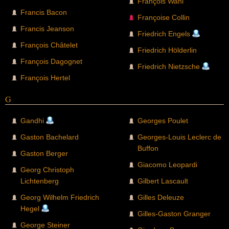
François Wahl
Francis Bacon
Françoise Collin
Francis Jeanson
Friedrich Engels
François Châtelet
Friedrich Hölderlin
François Dagognet
Friedrich Nietzsche
François Hertel
G
Gandhi
Georges Poulet
Gaston Bachelard
Georges-Louis Leclerc de
Buffon
Gaston Berger
Giacomo Leopardi
Georg Christoph
Lichtenberg
Gilbert Lascault
Georg Wilhelm Friedrich
Gilles Deleuze
Hegel
Gilles-Gaston Granger
George Steiner