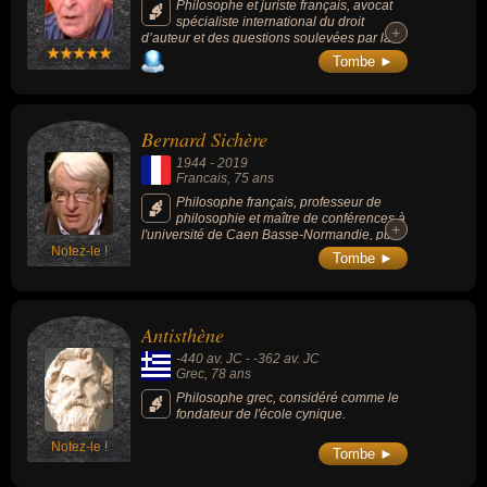
Philosophe et juriste français, avocat
spécialiste international du droit
+
+
d’auteur et des questions soulevées par la
propriété intellectuelle, il est aussi l’auteur
Tombe ►
d’une œuvre importante installée à la
frontière du droit et de la philosophie.
Bernard Sichère
1944
-
2019
Francais
, 75 ans
Philosophe français, professeur de
philosophie et maître de conférences à
+
+
l'université de Caen Basse-Normandie, puis
Notez-le !
à l'université Paris VII - Diderot, ancien
Tombe ►
militant maoïste et auteur de romans et
d’essais.
Antisthène
-440 av. JC
-
-362 av. JC
Grec
, 78 ans
Philosophe grec, considéré comme le
fondateur de l'école cynique.
Notez-le !
Tombe ►