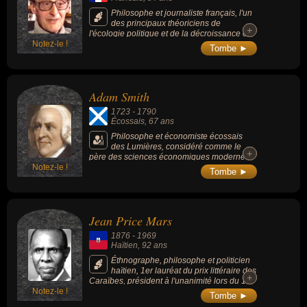
Philosophe et journaliste français, l'un
des principaux théoriciens de
+
+
l'écologie politique et de la décroissance et
Notez-le !
cofondateur en 1964 du Nouvel Observateur.
Tombe ►
Adam Smith
1723
-
1790
Écossais
, 67 ans
Philosophe et économiste écossais
des Lumières, considéré comme le
+
+
père des sciences économiques modernes,
Notez-le !
dont l'œuvre principale « La Richesse des
Tombe ►
nations » (1776), est un des textes
fondateurs du libéralisme économique.
Professeur de philosophie morale à
l'université de Glasgow, il consacre 10 ans
Jean Price Mars
de sa vie à ce texte qui inspire les grands
économistes suivants, ceux que Karl Marx
1876
-
1969
appellera les « classiques » et qui poseront
Haïtien
, 92 ans
les grands principes du libéralisme
économique. La plupart des économistes
Éthnographe, philosophe et politicien
considèrent Smith comme « le père de
haïtien, 1er lauréat du prix littéraire des
+
+
l’économie politique » ; pourtant, certains,
Caraïbes, président à l'unanimité lors du 1er
comme Joseph Schumpeter ou Murray
Notez-le !
Congrès des écrivains et artistes noirs
Tombe ►
Rothbard, l’ont défini comme un auteur
(1956), l'Académie française lui accorde un