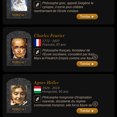
Philosophe grec, appelé Diogène le
cynique, il est le plus célèbre
représentant de l'école cynique.
Notez-le !
Tombe ►
Charles Fourier
1772
-
1837
Francais
, 65 ans
Philosophe français, fondateur de
l'École sociétaire, considéré par Karl
+
+
Marx et Friedrich Engels comme une figure
Notez-le !
du « socialisme critico-utopique », dont un
Tombe ►
autre représentant fut Robert Owen.
Plusieurs communautés utopiques,
indirectement inspirées de ses écrits, ont été
créées depuis les années 1830.
Agnes Heller
1929
-
2019
Hongroise
, 90 ans
Philosophe hongroise d'inspiration
marxiste, dissidente du régime
+
+
communiste hongrois, elle fut la figure de
Notez-la !
l’opposition intellectuelle au pouvoir du
Tombe ►
national-conservateur Viktor Orban.