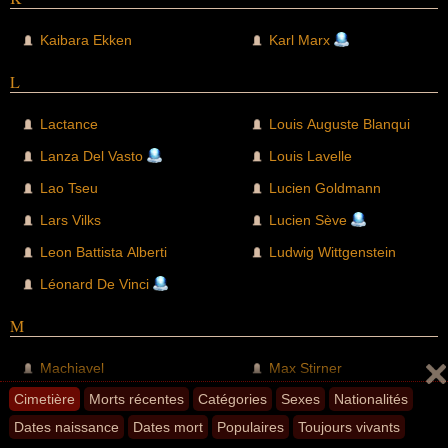
Kaibara Ekken
Karl Marx
L
Lactance
Louis Auguste Blanqui
Lanza Del Vasto
Louis Lavelle
Lao Tseu
Lucien Goldmann
Lars Vilks
Lucien Sève
Leon Battista Alberti
Ludwig Wittgenstein
Léonard De Vinci
M
Machiavel
Max Stirner
Cimetière
Morts récentes
Catégories
Sexes
Nationalités
Maine De Biran
Michel Chodkiewicz
Dates naissance
Dates mort
Populaires
Toujours vivants
Malek Chebel
Michel Deguy