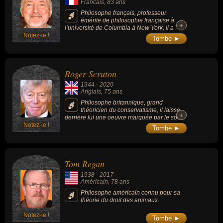
Francais
, 83 ans
Philosophe français, professeur
émérite de philosophie française à
+
+
l’université de Columbia à New York, il a
Notez-le !
largement contribué au rayonnement nord-
Tombe ►
américain de la pensée française,
particulièrement de la « French Theory »,
qu’il publia et édita.
Roger Scruton
1944
-
2020
Anglais
, 75 ans
Philosophe britannique, grand
théoricien du conservatisme, il laisse
+
+
derrière lui une oeuvre marquée par le souci
Notez-le !
de préserver la beauté. Il est l’auteur de plus
Tombe ►
de 30 livres, parmi lesquels « Art and
Imagination » (1974), « Sexual Desire »
(1986), « The Aesthetics of Music » (1997).
Tom Regan
1938
-
2017
Américain
, 78 ans
Philosophe américain connu pour sa
théorie du droit des animaux.
Notez-le !
Tombe ►