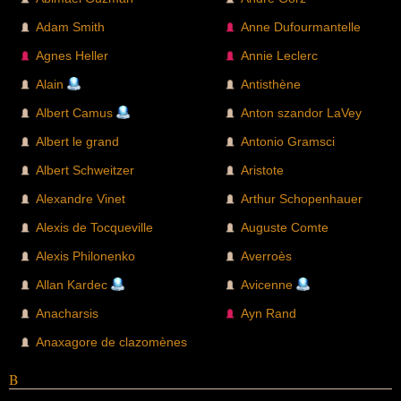
Adam Smith
Anne Dufourmantelle
Agnes Heller
Annie Leclerc
Alain
Antisthène
Albert Camus
Anton szandor LaVey
Albert le grand
Antonio Gramsci
Albert Schweitzer
Aristote
Alexandre Vinet
Arthur Schopenhauer
Alexis de Tocqueville
Auguste Comte
Alexis Philonenko
Averroès
Allan Kardec
Avicenne
Anacharsis
Ayn Rand
Anaxagore de clazomènes
B