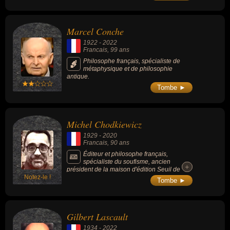
Marcel Conche
1922
-
2022
Francais
, 99 ans
Philosophe français, spécialiste de
métaphysique et de philosophie
antique.
Tombe ►
Michel Chodkiewicz
1929
-
2020
Francais
, 90 ans
Éditeur et philosophe français,
spécialiste du soufisme, ancien
+
+
président de la maison d'édition Seuil de
Notez-le !
1977 à 1989, il a créé en 1978 la revue «
Tombe ►
L’Histoire ».
Gilbert Lascault
1934
-
2022