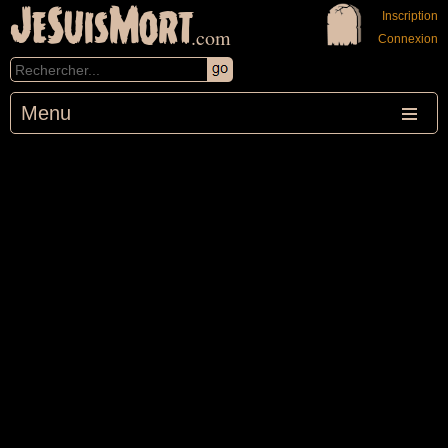
JeSuisMort
Inscription
.com
Connexion
Menu