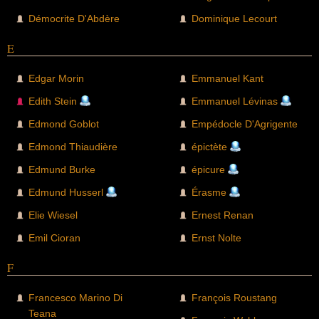
Démocrite D'Abdère
Dominique Lecourt
E
Edgar Morin
Emmanuel Kant
Edith Stein
Emmanuel Lévinas
Edmond Goblot
Empédocle D'Agrigente
Edmond Thiaudière
épictète
Edmund Burke
épicure
Edmund Husserl
Érasme
Elie Wiesel
Ernest Renan
Emil Cioran
Ernst Nolte
F
Francesco Marino Di
François Roustang
Teana