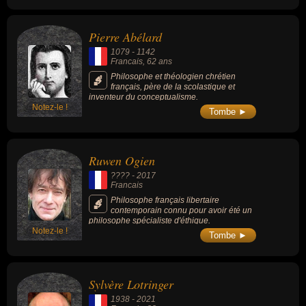
mineur, considérant que son œuvre
prix spécial qui distingue l'ensemble de son
comportait peu d’idées originales et que ces
oeuvre en 1959. Écrivain prolifique, il affirme
dernières étaient pour beaucoup fausses.
dans son ouvrage « Ainsi parla l'oncle »
Pierre Abélard
(1928), que les Haïtiens ne sont pas des «
Français colorés », mais des hommes nés en
1079
-
1142
des conditions historiques déterminées et
Francais
, 62 ans
ayant un double héritage, français et africain.
Philosophe et théologien chrétien
français, père de la scolastique et
inventeur du conceptualisme.
Notez-le !
Tombe ►
Ruwen Ogien
???? -
2017
Francais
Philosophe français libertaire
contemporain connu pour avoir été un
philosophe spécialiste d'éthique.
Notez-le !
Tombe ►
Sylvère Lotringer
1938
-
2021