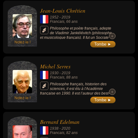
sorte de préfiguration de la perspective des
cyniques mettant à distance les mœurs
Jean-Louis Chrétien
habituelles de la Cité.
1952
-
2019
Francais
, 66 ans
Philosophe et poète français, adepte
de Vladimir Jankélévitch (philosophe
+
+
et musicologue français). Il fut un Socrate
Notez-le !
des temps modernes pour ses étudiants et
Tombe ►
les anciennes humanités ont été son champ
de prédilection.
Michel Serres
1930
-
2019
Francais
, 88 ans
Philosophe français, historien des
sciences, il est élu à l'Académie
+
+
française en 1990. Il est l’auteur des best-
Notez-le !
sellers « Les Cinq Sens » (1985), « Petite
Tombe ►
Poucette » (2012), « Le Gaucher boiteux »
(2015).
Bernard Edelman
1938
-
2020
Francais
, 82 ans