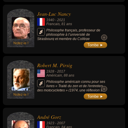
Jean-Luc Nancy
1940
-
2021
Francais
, 81 ans
Philosophe français, professeur de
philosophie à l’université de
+
+
Strasbourg et membre du Collège
Notez-le !
international de philosophie, auteur de plus
Tombe ►
de 200 titres parus sur une grande variété
des thèmes traités : littérature, politique,
histoire, philosophie, psychanalyse, art,
religion, sexualité, pandémie de Covid-19...
Robert M. Pirsig
1928
-
2017
Américain
, 88 ans
Philosophe américain connu pour ses
livres « Traité du zen et de l'entretien
+
+
des motocyclettes » (1974, une réflexion sur
Notez-le !
la métaphysique et la philosophie
Tombe ►
existentielle) et « Lila : Enquête sur la morale
» (1991).
André Gorz
1923
-
2007
Francais
, 84 ans