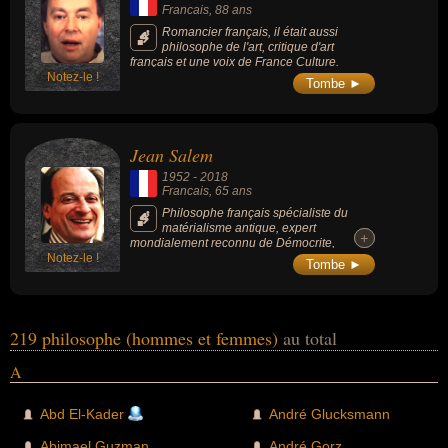
Francais
, 88 ans
Romancier français, il était aussi
philosophe de l'art, critique d'art
français et une voix de France Culture.
Notez-le !
Tombe ►
Jean Salem
1952
-
2018
Francais
, 65 ans
Philosophe français spécialiste du
matérialisme antique, expert
+
+
mondialement reconnu de Démocrite,
Notez-le !
Epicure ou Lucrèce. Fidèle aux idéaux de
Tombe ►
Marx, il dénonçait la perte de repères d'une
gauche envoûtée par les sirènes libérales.
219 philosophe (hommes et femmes)
au total
A
Abd El-Kader
André Glucksmann
Abimael Guzman
André Gorz