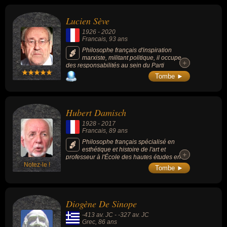
Lucien Sève
1926
-
2020
Francais
, 93 ans
Philosophe français d'inspiration
marxiste, militant politique, il occupe
+
+
des responsabilités au sein du Parti
communiste français pendant plus de 60
Tombe ►
ans.
Hubert Damisch
1928
-
2017
Francais
, 89 ans
Philosophe français spécialisé en
esthétique et histoire de l'art et
+
+
professeur à l'École des hautes études en
Notez-le !
sciences sociales de Paris. Il prend en
Tombe ►
compte la sémiologie dans l'esthétique et a
écrit sur la peinture, l'architecture, la
photographie, le cinéma, le théâtre et
développa une pensée originale autour des
Diogène De Sinope
manières dont les œuvres agissent sur nous.
-413 av. JC
-
-327 av. JC
Grec
, 86 ans