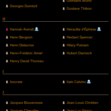
Giordano Bruno
Georges Dumézil
Gustave Thibon
H
Hannah Arendt
Héraclite d'Éphèse
Henri Bergson
Herbert Spencer
Henri Delacroix
Hilary Putnam
Henri-Frédéric Amiel
Hubert Damisch
Henry David Thoreau
I
Isocrate
Italo Calvino
J
Jacques Bouveresse
Jean-Louis Chrétien
Jacques Chevalier
Jean-Luc Nancy