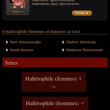
Haltérophile, Sportif (Athlétisme,
Haltérophilie, Sport, Sport de force).
Notez-le !
Tombe ►
4 haltérophile (hommes et femmes)
au total
Naim Süleymanoğlu
Vladimir Jabotinsky
Vassili Alexeiev
Waldemar Baszanowski
Sexes
Haltérophile (femmes) ♀
(0)
Haltérophile (hommes) ♂