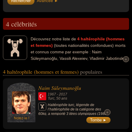
Avancée ►
4 célébrités
Découvrez notre liste de
4
haltérophile (hommes
et femmes)
(toutes nationalités confondues) morts
et connus comme par exemple : Naim
Süleymanoğlu, Vassili Alexeiev, Vladimir Jabotinsky,
+
+
Waldemar Baszanowski... Ces personnalités peuvent avoir des
4 haltérophile (hommes et femmes)
populaires
liens variés dans les domaines de l'haltérophilie, des record, du
sport, du sport de force ou de l'athlétisme. Ces célébrités peuvent
également avoir été recordman ou sportif. En ce qui concerne leurs
Naim Süleymanoğlu
nationalités au moment de leurs morts, ils peuvent avoir été turc,
1967
-
2017
russe, ukrainien ou polonais par exemple.
Turc
, 50 ans
Haltérophile turc, légende de
l’haltérophilie de la catégorie des
+
+
60kg, a remporté 3 titres olympiques (1988,
Notez-le !
1992, 1996) et 2 titres mondiaux (1985,
Tombe ►
1986). Ses records sont de 170,5kg à
l’épaulé-jeté et 152,5kg à l’arraché.