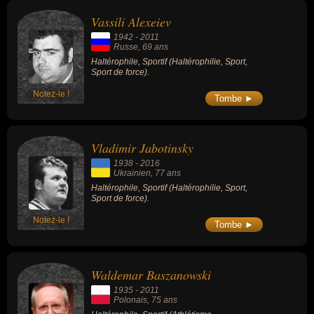
Vassili Alexeiev
1942
-
2011
Russe
, 69 ans
Haltérophile, Sportif (Haltérophilie, Sport,
Sport de force).
Notez-le !
Tombe ►
Vladimir Jabotinsky
1938
-
2016
Ukrainien
, 77 ans
Haltérophile, Sportif (Haltérophilie, Sport,
Sport de force).
Notez-le !
Tombe ►
Waldemar Baszanowski
1935
-
2011
Polonais
, 75 ans