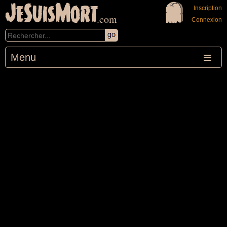
JeSuisMort
Inscription
.com
Connexion
Menu