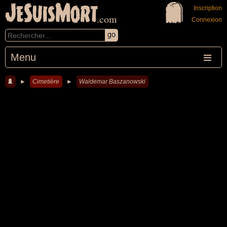
JeSuisMort
Inscription
.com
Connexion
Menu
►
Cimetière
►
Waldemar Baszanowski