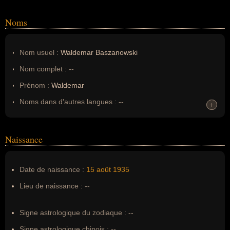
Noms
Nom usuel :
Waldemar Baszanowski
Nom complet :
--
Prénom :
Waldemar
Noms dans d'autres langues :
--
+
+
Homonymes :
0
(aucun)
Naissance
Nom de famille :
Baszanowski
Pseudonyme :
--
Date de naissance :
15 août
1935
Surnom :
--
Lieu de naissance :
--
Erreurs d'écriture :
--
Signe astrologique du zodiaque :
--
Signe astrologique chinois :
--