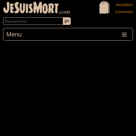
JeSuisMort
Inscription
.com
Connexion
Menu