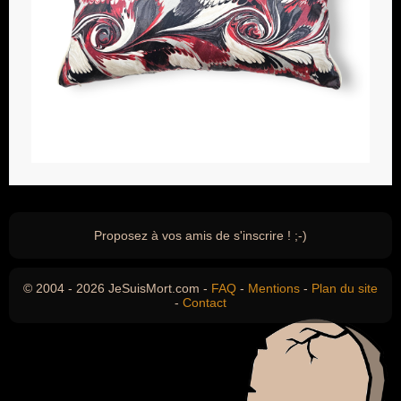
Proposez à vos amis de s'inscrire ! ;-)
© 2004 - 2026 JeSuisMort.com -
FAQ
-
Mentions
-
Plan du site
-
Contact