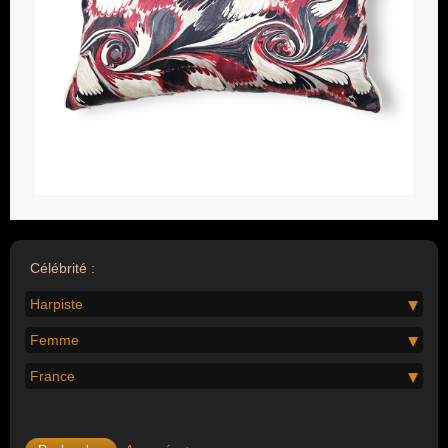
Célébrité :
Harpiste
Femme
France