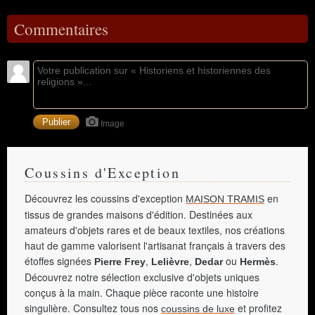
Commentaires
Image
Coussins d'Exception
Découvrez les coussins d'exception
en
MAISON TRAMIS
tissus de grandes maisons d'édition. Destinées aux
amateurs d'objets rares et de beaux textiles, nos créations
haut de gamme valorisent l'artisanat français à travers des
étoffes signées
,
,
ou
.
Pierre Frey
Lelièvre
Dedar
Hermès
Découvrez notre sélection exclusive d'objets uniques
conçus à la main. Chaque pièce raconte une histoire
singulière. Consultez tous nos
et profitez
coussins de luxe