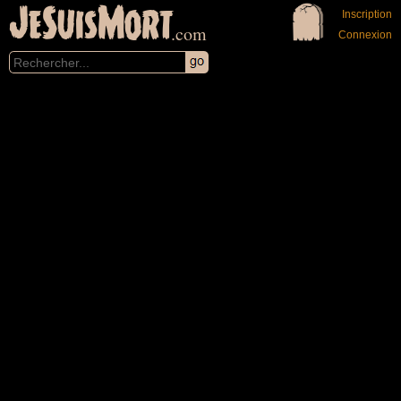
JeSuisMort
Inscription
.com
Connexion