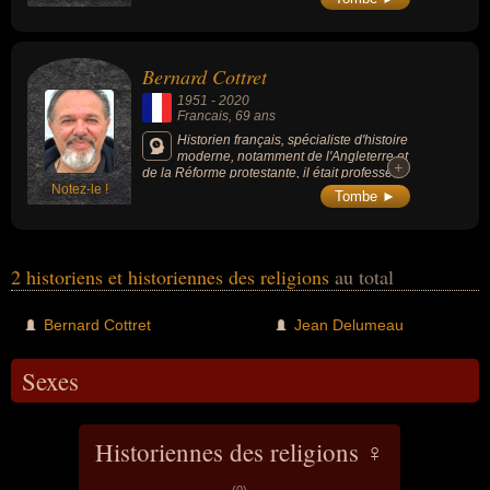
l'Époque moderne.
Bernard Cottret
1951
-
2020
Francais
, 69 ans
Historien français, spécialiste d'histoire
moderne, notamment de l'Angleterre et
+
+
de la Réforme protestante, il était professeur
Notez-le !
émérite de civilisation britannique à
Tombe ►
l'université de Versailles-Saint-Quentin-en-
Yvelines (France).
2 historiens et historiennes des religions
au total
Bernard Cottret
Jean Delumeau
Sexes
Historiennes des religions ♀