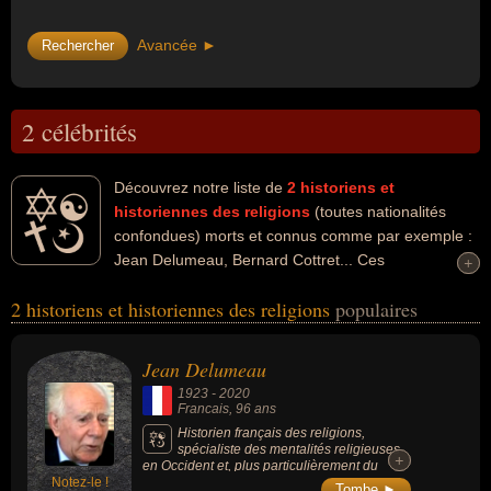
Avancée ►
2 célébrités
Découvrez notre liste de
2
historiens et
historiennes des religions
(toutes nationalités
confondues) morts et connus comme par exemple :
Jean Delumeau, Bernard Cottret... Ces
+
+
personnalités peuvent avoir des liens variés dans les domaines de
2 historiens et historiennes des religions
populaires
l'histoire ou de la religion. Ces célébrités peuvent également avoir
été enseignant, historien, professeur d'histoire ou scientifique. En
ce qui concerne leurs nationalités au moment de leurs morts, ils
Jean Delumeau
peuvent avoir été francais par exemple.
1923
-
2020
Francais
, 96 ans
Historien français des religions,
spécialiste des mentalités religieuses
+
+
en Occident et, plus particulièrement du
Notez-le !
christianisme de la Renaissance et de
Tombe ►