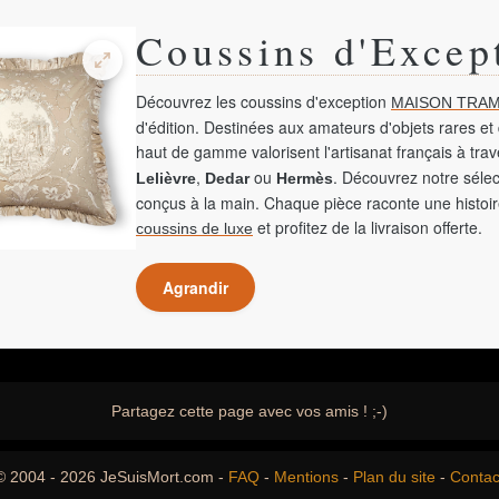
Coussins d'Excep
Découvrez les coussins d'exception
MAISON TRAM
d'édition. Destinées aux amateurs d'objets rares et 
haut de gamme valorisent l'artisanat français à tra
,
ou
. Découvrez notre sélec
Lelièvre
Dedar
Hermès
conçus à la main. Chaque pièce raconte une histoir
et profitez de la livraison offerte.
coussins de luxe
Agrandir
Partagez cette page avec vos amis ! ;-)
© 2004 - 2026 JeSuisMort.com -
FAQ
-
Mentions
-
Plan du site
-
Contac