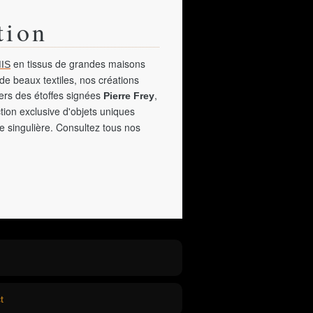
tion
en tissus de grandes maisons
IS
de beaux textiles, nos créations
vers des étoffes signées
,
Pierre Frey
tion exclusive d'objets uniques
e singulière. Consultez tous nos
t