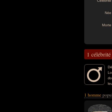
Célébrité 
Née 
Morte 
1 célébrité
Dé
Lo
do
le
1 homme
popul