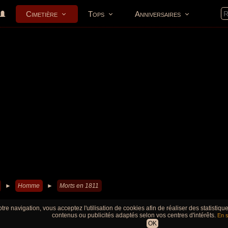
Cimetière
Tops
Anniversaires
►
Homme
►
Morts en 1811
tre navigation, vous acceptez l'utilisation de cookies afin de réaliser des statistiq
contenus ou publicités adaptés selon vos centres d'intérêts.
En s
OK