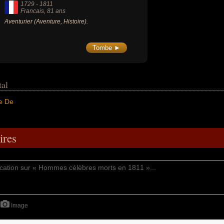
1729
-
1811
Francais
, 81 ans
Aventurier (Aventure, Histoire).
Tombe ►
tal
e De
res
Image