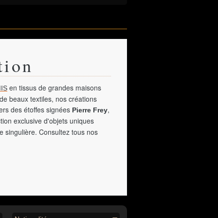
tion
en tissus de grandes maisons
IS
de beaux textiles, nos créations
vers des étoffes signées
,
Pierre Frey
tion exclusive d'objets uniques
e singulière. Consultez tous nos