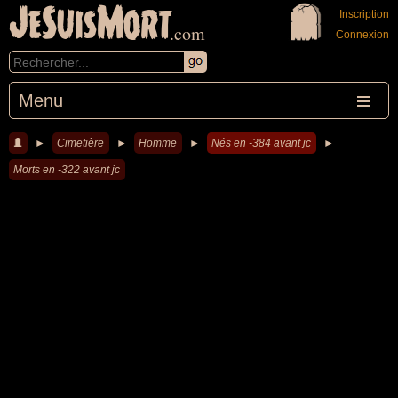
JeSuisMort
Inscription
.com
Connexion
Menu
►
Cimetière
►
Homme
►
Nés en -384 avant jc
►
Morts en -322 avant jc