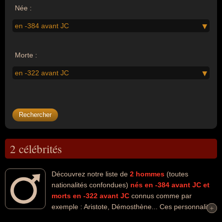
Née :
en -384 avant JC
Morte :
en -322 avant JC
2 célébrités
Découvrez notre liste de
2
hommes
(toutes
nationalités confondues)
nés en -384 avant JC
et
morts en -322 avant JC
connus comme par
exemple : Aristote, Démosthène... Ces personnalités
+
+
(de sexe masculin) peuvent avoir des liens variés dans les