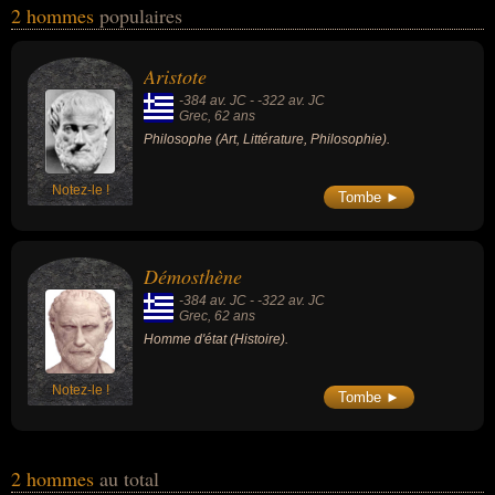
2 hommes
populaires
domaines de l'art, de la littérature, de la philosophie ou de l'histoire.
Ces célébrités peuvent également avoir été philosophe ou homme
d'état. En ce qui concerne leurs nationalités au moment de leurs
Aristote
morts, ils peuvent avoir été grec par exemple.
-384 av. JC
-
-322 av. JC
Grec
, 62 ans
Philosophe (Art, Littérature, Philosophie).
Notez-le !
Tombe ►
Démosthène
-384 av. JC
-
-322 av. JC
Grec
, 62 ans
Homme d'état (Histoire).
Notez-le !
Tombe ►
2 hommes
au total