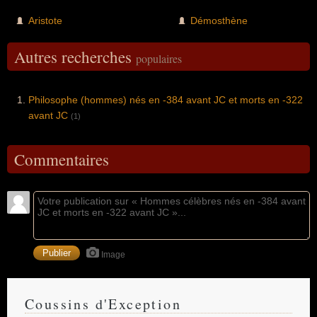
Aristote
Démosthène
Autres recherches
populaires
Philosophe (hommes) nés en -384 avant JC et morts en -322
avant JC
(1)
Commentaires
Image
Coussins d'Exception