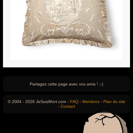
Partagez cette page avec vos amis ! ;-)
© 2004 - 2026 JeSuisMort.com -
FAQ
-
Mentions
-
Plan du site
-
Contact