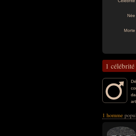
Célébrité 
Née 
Morte 
1 célébrité
Dé
co
da
ar
leurs morts, ils 
1 homme
popul