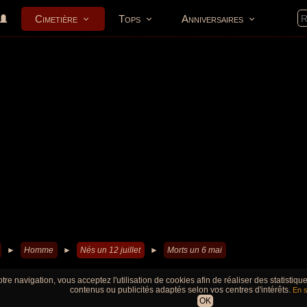
Cimetière
Tops
Anniversaires
►
Homme
►
Nés un 12 juillet
►
Morts un 6 mai
tre navigation, vous acceptez l'utilisation de cookies afin de réaliser des statistiq
contenus ou publicités adaptés selon vos centres d'intérêts.
En s
OK