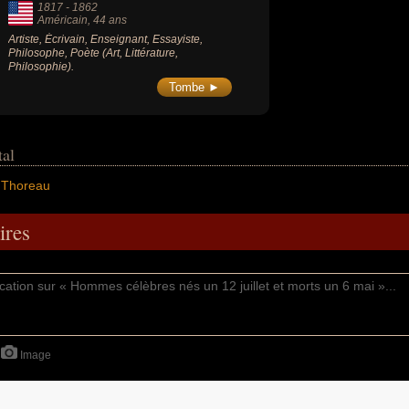
1817
-
1862
Américain
, 44 ans
Artiste, Écrivain, Enseignant, Essayiste,
Philosophe, Poète (Art, Littérature,
Philosophie).
Tombe ►
tal
 Thoreau
res
Image