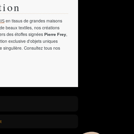
tion
en tissus de grandes maisons
IS
de beaux textiles, nos créations
vers des étoffes signées
,
Pierre Frey
tion exclusive d'objets uniques
e singulière. Consultez tous nos
t