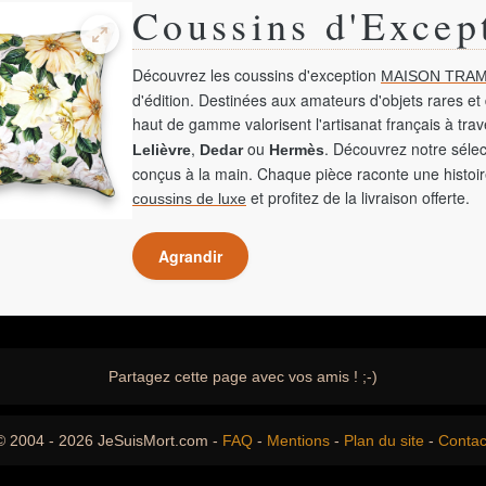
Coussins d'Excep
Découvrez les coussins d'exception
MAISON TRAM
d'édition. Destinées aux amateurs d'objets rares et 
haut de gamme valorisent l'artisanat français à tra
,
ou
. Découvrez notre sélec
Lelièvre
Dedar
Hermès
conçus à la main. Chaque pièce raconte une histoir
et profitez de la livraison offerte.
coussins de luxe
Agrandir
Partagez cette page avec vos amis ! ;-)
© 2004 - 2026 JeSuisMort.com -
FAQ
-
Mentions
-
Plan du site
-
Contac