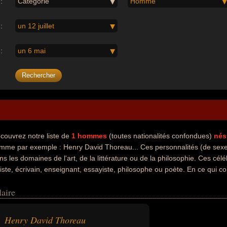
:
Catégorie
Homme
:
un 12 juillet
:
un 6 mai
couvrez notre liste de
1
hommes
(toutes nationalités confondues)
nés
mme par exemple : Henry David Thoreau... Ces personnalités (de sexe 
ns les domaines de l'art, de la littérature ou de la philosophie. Ces cé
tiste, écrivain, enseignant, essayiste, philosophe ou poète. En ce qui 
peuvent avoir été américain par exemple.
aire
Henry David Thoreau