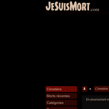
JeSuisMort
.com
Cimetière
►
Cimetière
Morts récentes
En poursuivant vo
Catégories