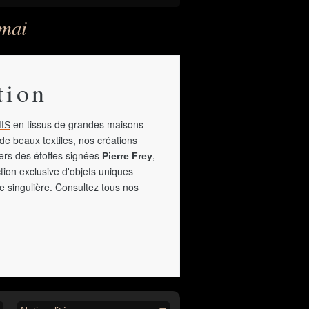
 mai
tion
en tissus de grandes maisons
IS
de beaux textiles, nos créations
vers des étoffes signées
,
Pierre Frey
tion exclusive d'objets uniques
e singulière. Consultez tous nos