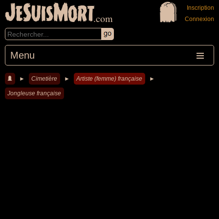
JeSuisMort
Inscription
.com
Connexion
Menu
►
Cimetière
►
Artiste (femme) française
►
Jongleuse française