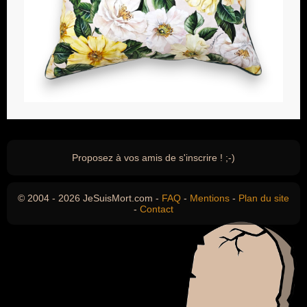
Proposez à vos amis de s'inscrire ! ;-)
© 2004 - 2026 JeSuisMort.com -
FAQ
-
Mentions
-
Plan du site
-
Contact