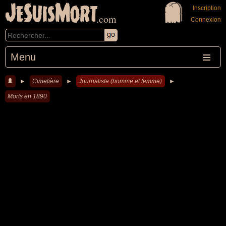
JeSuisMort
Inscription
.com
Connexion
Menu
►
Cimetière
►
Journaliste (homme et femme)
►
Morts en 1890