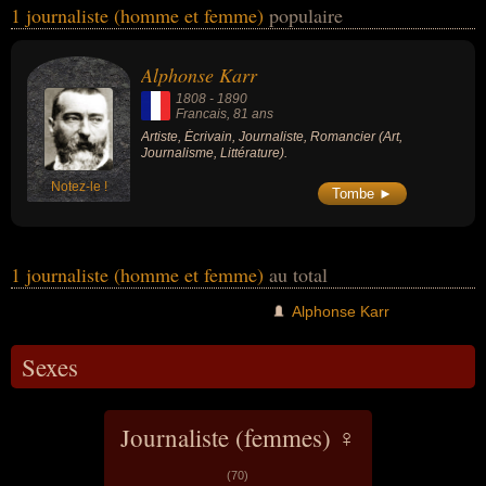
1 journaliste (homme et femme)
populaire
célébrités peuvent également avoir été artiste, écrivain ou
romancier. En ce qui concerne leurs nationalités au moment de
leurs morts, ils peuvent avoir été francais par exemple.
Alphonse Karr
1808
-
1890
Francais
, 81 ans
Artiste, Écrivain, Journaliste, Romancier (Art,
Journalisme, Littérature).
Notez-le !
Tombe ►
1 journaliste (homme et femme)
au total
Alphonse Karr
Sexes
Journaliste (femmes) ♀
(70)