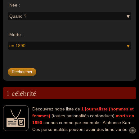
Née :
Quand ?
Morte :
en 1890
1 célébrité
Découvrez notre liste de
1
journaliste (hommes et
femmes)
(toutes nationalités confondues)
morts en
1890
connus comme par exemple : Alphonse Karr...
Ces personnalités peuvent avoir des liens variés
+
+
dans les domaines de l'art, du journalisme ou de la littérature. Ces