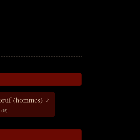
portif (hommes) ♂
(15)