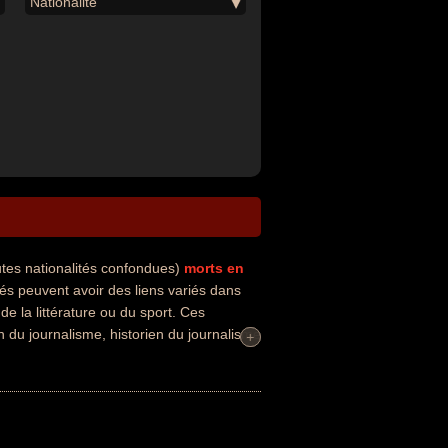
Nationalité
tes nationalités confondues)
morts en
 peuvent avoir des liens variés dans
de la littérature ou du sport. Ces
en du journalisme, historien du journalisme
+
+
urs morts, ils peuvent avoir été francais