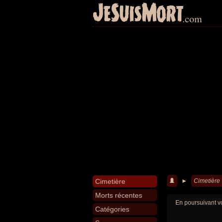
JeSuisMort
.com
Cimetière
►
Cimetière
Morts récentes
En poursuivant vo
Catégories