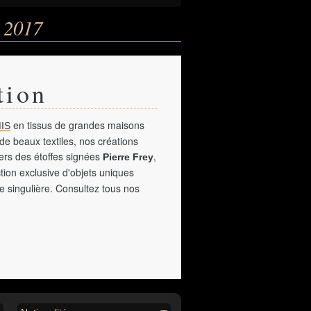
 2017
tion
en tissus de grandes maisons
IS
de beaux textiles, nos créations
vers des étoffes signées
,
Pierre Frey
tion exclusive d'objets uniques
e singulière. Consultez tous nos