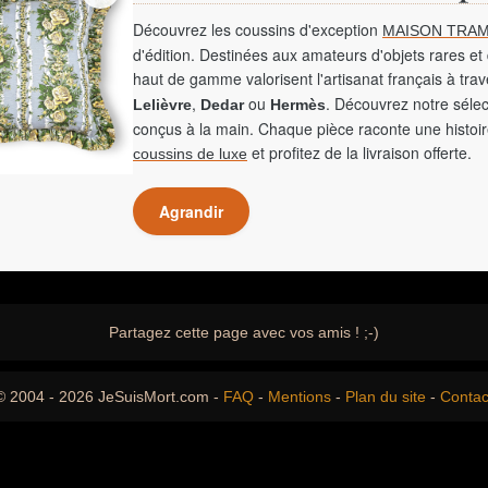
Découvrez les coussins d'exception
MAISON TRAM
d'édition. Destinées aux amateurs d'objets rares et 
haut de gamme valorisent l'artisanat français à tra
,
ou
. Découvrez notre sélec
Lelièvre
Dedar
Hermès
conçus à la main. Chaque pièce raconte une histoir
et profitez de la livraison offerte.
coussins de luxe
Agrandir
Partagez cette page avec vos amis ! ;-)
© 2004 - 2026 JeSuisMort.com -
FAQ
-
Mentions
-
Plan du site
-
Contac