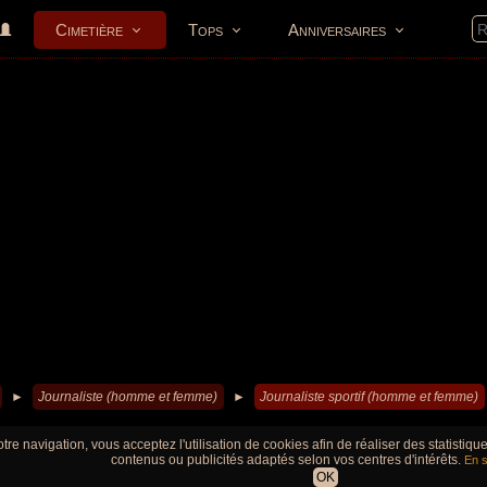
Cimetière
Tops
Anniversaires
►
Journaliste (homme et femme)
►
Journaliste sportif (homme et femme)
tre navigation, vous acceptez l'utilisation de cookies afin de réaliser des statistiq
contenus ou publicités adaptés selon vos centres d'intérêts.
En s
OK