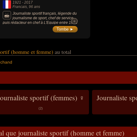
1921
-
2017
Francais
, 96 ans
Journaliste sportif français, légende du
journalisme de sport, chef de service
+
+
puis rédacteur en chef à L'Equipe entre 1955
et 1977, il a largement contribué à hisser au
Tombe ►
plus haut le journalisme de sport dans
l'après-guerre. Spécialisé plus
particulièrement dans le cyclisme, il fut le
créateur du Tour de France de l'Avenir. C'est
également un historien du journalisme
sportif (homme et femme)
au total
sportif, un écrivain du cyclisme, auteur de
plusieurs ouvrages.
rchand
ournaliste sportif (femmes) ♀
Journaliste s
(2)
al que journaliste sportif (homme et femme)