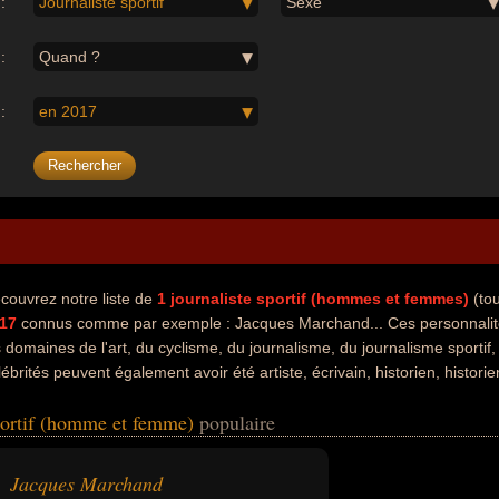
:
Journaliste sportif
Sexe
:
Quand ?
:
en 2017
couvrez notre liste de
1
journaliste sportif (hommes et femmes)
(tou
017
connus comme par exemple : Jacques Marchand... Ces personnalités
s domaines de l'art, du cyclisme, du journalisme, du journalisme sportif, 
lébrités peuvent également avoir été artiste, écrivain, historien, histori
te ou scientifique. En ce qui concerne leurs nationalités au moment de le
sportif (homme et femme)
populaire
Jacques Marchand