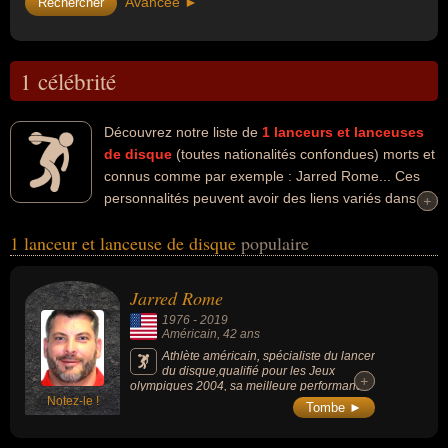
Avancée ►
1 célébrité
Découvrez notre liste de
1
lanceurs et lanceuses
de disque
(toutes nationalités confondues) morts et
connus comme par exemple : Jarred Rome... Ces
personnalités peuvent avoir des liens variés dans les
+
+
domaines de l'athlétisme, du lancer du disque ou du sport. Ces
1 lanceur et lanceuse de disque
populaire
célébrités peuvent également avoir été athlète ou sportif. En ce qui
concerne leurs nationalités au moment de leurs morts, ils peuvent
avoir été américain par exemple.
Jarred Rome
1976
-
2019
Américain
, 42 ans
Athlète américain, spécialiste du lancer
du disque,qualifié pour les Jeux
+
+
olympiques 2004, sa meilleure performance
Notez-le !
est de 68,76 m (3e performance mondiale en
Tombe ►
2011).