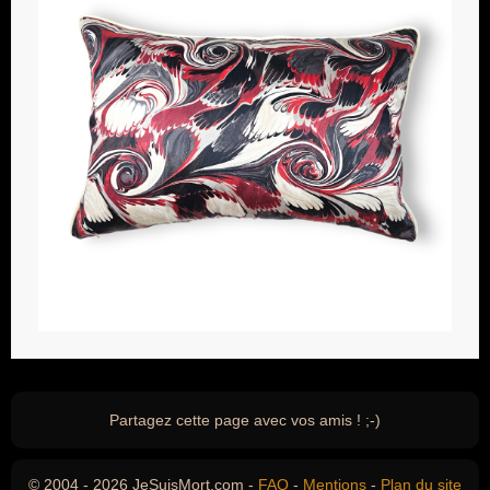
Partagez cette page avec vos amis ! ;-)
© 2004 - 2026 JeSuisMort.com -
FAQ
-
Mentions
-
Plan du site