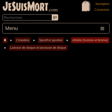
JeSuisMort
Inscription
.com
Connexion
Menu
►
Cimetière
►
Sportif et sportive
►
Athlète (homme et femme)
►
Lanceur de disque et lanceuse de disque