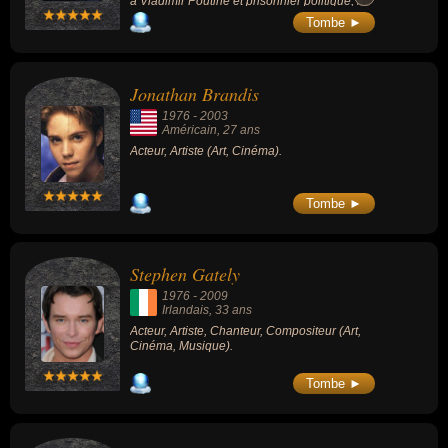
l'état du patient ne s'améliore.
à Vladimir Poutine et prisonnier politique, il
est reconnu par Amnesty International
Tombe ►
comme prisonnier d'opinion et reçoit le prix
Sakharov pour son activité en faveur des
droits de l'homme.
Jonathan Brandis
1976
-
2003
Américain
, 27 ans
Acteur, Artiste (Art, Cinéma).
Tombe ►
Stephen Gately
1976
-
2009
Irlandais
, 33 ans
Acteur, Artiste, Chanteur, Compositeur (Art,
Cinéma, Musique).
Tombe ►