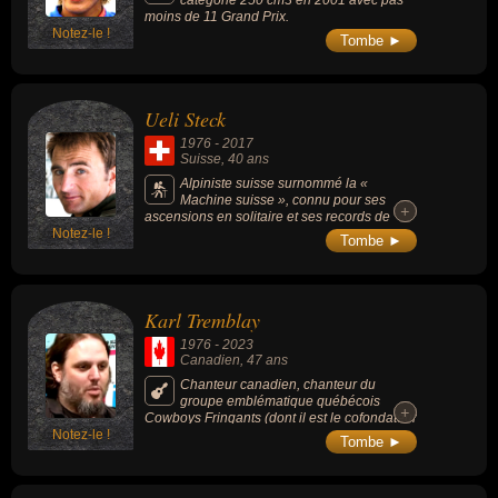
moins de 11 Grand Prix.
Notez-le !
Tombe ►
Ueli Steck
1976
-
2017
Suisse
, 40 ans
Alpiniste suisse surnommé la «
Machine suisse », connu pour ses
+
+
ascensions en solitaire et ses records de
Notez-le !
vitesse, un des ambassadeurs des « speed
Tombe ►
climbers » qui a pulvérisé pendant près de
30 ans les mythes de l'alpinisme en réalisant
des ascensions à un rythme extraordinaire.
Karl Tremblay
1976
-
2023
Canadien
, 47 ans
Chanteur canadien, chanteur du
groupe emblématique québécois
+
+
Cowboys Fringants (dont il est le cofondateur
Notez-le !
avec Jean-François Pauzé).
Tombe ►