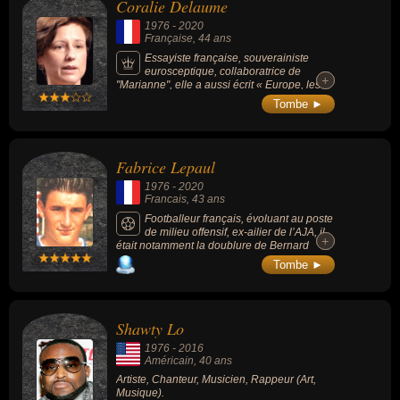
Coralie Delaume
1976
-
2020
Française
, 44 ans
Essayiste française, souverainiste
eurosceptique, collaboratrice de
+
+
"Marianne", elle a aussi écrit « Europe, les
États désunis » (2014) et « Le couple franco-
Tombe ►
allemand n'existe pas » (2018).
Fabrice Lepaul
1976
-
2020
Francais
, 43 ans
Footballeur français, évoluant au poste
de milieu offensif, ex-ailier de l’AJA, il
+
+
était notamment la doublure de Bernard
Diomède lors de l’année du titre de
Tombe ►
champion en 1996.
Shawty Lo
1976
-
2016
Américain
, 40 ans
Artiste, Chanteur, Musicien, Rappeur (Art,
Musique).