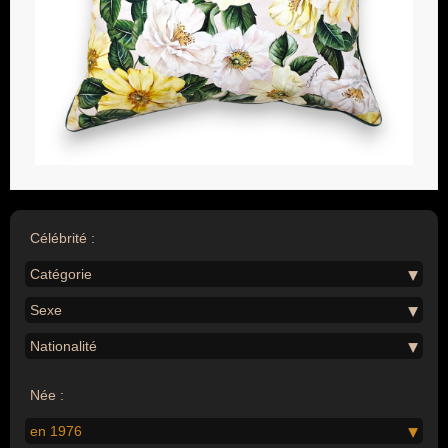
Célébrité :
Catégorie
Sexe
Nationalité
Née :
en 1976