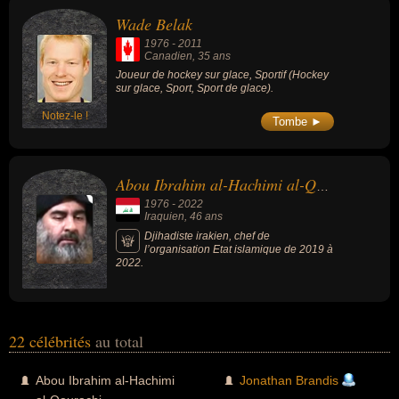
Wade Belak
1976
-
2011
Canadien
, 35 ans
Joueur de hockey sur glace, Sportif (Hockey
sur glace, Sport, Sport de glace).
Notez-le !
Tombe ►
Abou Ibrahim al-Hachimi al-Qourachi
1976
-
2022
Iraquien
, 46 ans
Djihadiste irakien, chef de
l’organisation Etat islamique de 2019 à
2022.
22 célébrités
au total
Abou Ibrahim al-Hachimi
Jonathan Brandis