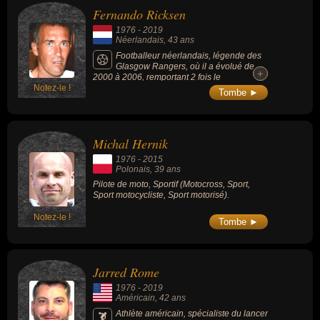
Fernando Ricksen
1976
-
2019
Néerlandais
, 43 ans
Footballeur néerlandais, légende des
Glasgow Rangers, où il a évolué de
+
+
2000 à 2006, remportant 2 fois le
Notez-le !
Championnat d'Ecosse (2003 et 2005), il a
Tombe ►
aussi été sacré champion de Russie avec le
Zénith Saint-Pétersbourg (2007) avec qui il a
également soulevé la Coupe UEFA en 2008.
Michal Hernik
1976
-
2015
Polonais
, 39 ans
Pilote de moto, Sportif (Motocross, Sport,
Sport motocycliste, Sport motorisé).
Notez-le !
Tombe ►
Jarred Rome
1976
-
2019
Américain
, 42 ans
Athlète américain, spécialiste du lancer