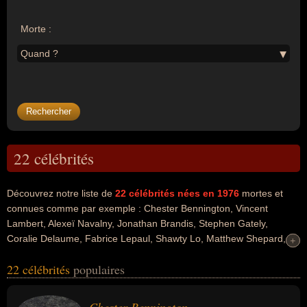
Morte :
Quand ?
22 célébrités
Découvrez notre liste de
22
célébrités nées en 1976
mortes et
connues comme par exemple : Chester Bennington, Vincent
Lambert, Alexeï Navalny, Jonathan Brandis, Stephen Gately,
Coralie Delaume, Fabrice Lepaul, Shawty Lo, Matthew Shepard,
+
+
Alexandre Zakhartchenko... Ces personnalités peuvent avoir des
22 célébrités
populaires
liens variés dans les domaines de l'art, de la musique, de la justice,
de l'agression, de la corruption, de la politique, du cinéma, du
journalisme, de la littérature, du football, du sport, du sport collectif,