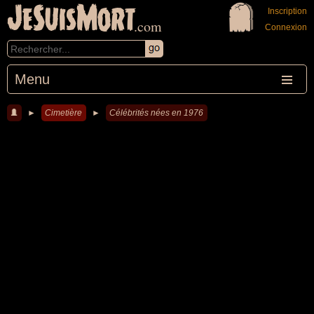
JeSuisMort
Inscription
.com
Connexion
Menu
►
Cimetière
►
Célébrités nées en 1976