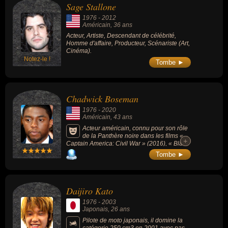
Sage Stallone
poigne. Au moment de sa mort, les forces de
sécurité des séparatistes dénoncent un acte
1976
-
2012
« terroriste ».
Américain
, 36 ans
Acteur, Artiste, Descendant de célébrité,
Homme d'affaire, Producteur, Scénariste (Art,
Cinéma).
Notez-le !
Tombe ►
Chadwick Boseman
1976
-
2020
Américain
, 43 ans
Acteur américain, connu pour son rôle
de la Panthère noire dans les films «
+
+
Captain America: Civil War » (2016), « Black
Panther » (2018), « Avengers: Infinity War »
Tombe ►
(2018) et « Avengers: Endgame » (2019).
Daijiro Kato
1976
-
2003
Japonais
, 26 ans
Pilote de moto japonais, il domine la
catégorie 250 cm3 en 2001 avec pas