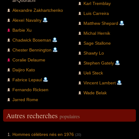
al-Qourachi
Karl Tremblay
Alexandre Zakhartchenko
Luis Carreira
Alexeï Navalny
Matthew Shepard
Barbie Xu
Michal Hernik
Chadwick Boseman
Sage Stallone
Chester Bennington
Shawty Lo
Coralie Delaume
Stephen Gately
Daijiro Kato
Ueli Steck
Fabrice Lepaul
Vincent Lambert
Fernando Ricksen
Wade Belak
Jarred Rome
Autres recherches
populaires
Hommes célèbres nés en 1976
(20)