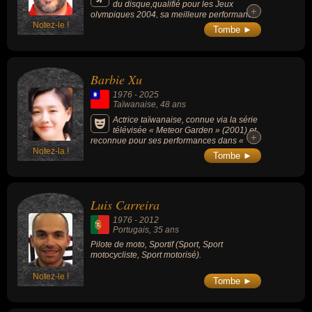
du disque,qualifié pour les Jeux
+
+
olympiques 2004, sa meilleure performance
Notez-le !
est de 68,76 m (3e performance mondiale en
Tombe ►
2011).
Barbie Xu
1976
-
2025
Taïwanaise
, 48 ans
Actrice taïwanaise, connue via la série
télévisée « Meteor Garden » (2001) et
+
+
reconnue pour ses performances dans «
Notez-la !
Phantom Lover ».
Tombe ►
Luis Carreira
1976
-
2012
Portugais
, 35 ans
Pilote de moto, Sportif (Sport, Sport
motocycliste, Sport motorisé).
Notez-le !
Tombe ►