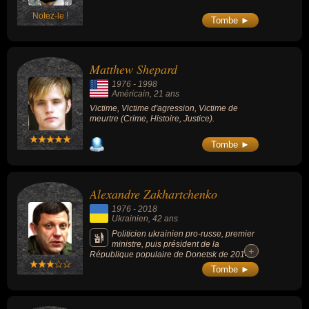
Notez-le !
Tombe ►
Matthew Shepard
1976
-
1998
Américain
, 21 ans
Victime, Victime d'agression, Victime de
meurtre (Crime, Histoire, Justice).
Tombe ►
Alexandre Zakhartchenko
1976
-
2018
Ukrainien
, 42 ans
Politicien ukrainien pro-russe, premier
ministre, puis président de la
+
+
République populaire de Donetsk de 2014
jusqu'à son assassinat. Il est ainsi le
Tombe ►
principal dirigeant des séparatistes pro-
russes dans le cadre de la guerre du
Donbass. Principal chef séparatiste
ukrainien, il était un homme réputé pour sa