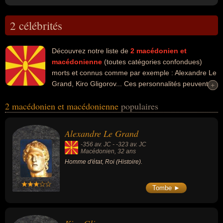
2 célébrités
Découvrez notre liste de
2
macédonien et
macédonienne
(toutes catégories confondues)
morts et connus comme par exemple : Alexandre Le
Grand, Kiro Gligorov... Ces personnalités peuvent
+
+
avoir des liens variés dans les domaines de l'histoire ou de la
2 macédonien et macédonienne
populaires
politique. Ces célébrités peuvent également avoir été homme
d'état, roi, homme politique ou président.
Alexandre Le Grand
-356 av. JC
-
-323 av. JC
Macédonien
, 32 ans
Homme d'état, Roi (Histoire).
Tombe ►