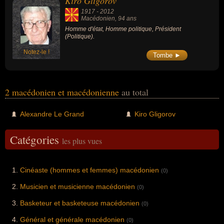
Kiro Gligorov
1917
-
2012
Macédonien
, 94 ans
Homme d'état, Homme politique, Président
(Politique).
Notez-le !
Tombe ►
2 macédonien et macédonienne
au total
Alexandre Le Grand
Kiro Gligorov
Catégories
les plus vues
Cinéaste (hommes et femmes) macédonien
(0)
Musicien et musicienne macédonien
(0)
Basketeur et basketeuse macédonien
(0)
Général et générale macédonien
(0)