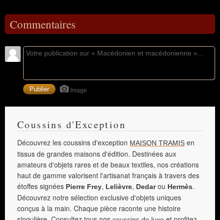
Commentaires
Image
Coussins d'Exception
Découvrez les coussins d'exception
en
MAISON TRAMIS
tissus de grandes maisons d'édition. Destinées aux
amateurs d'objets rares et de beaux textiles, nos créations
haut de gamme valorisent l'artisanat français à travers des
étoffes signées
,
,
ou
.
Pierre Frey
Lelièvre
Dedar
Hermès
Découvrez notre sélection exclusive d'objets uniques
conçus à la main. Chaque pièce raconte une histoire
singulière. Consultez tous nos
et profitez
coussins de luxe