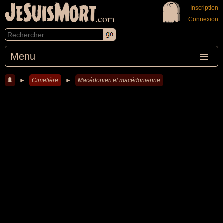
JeSuisMort
Inscription
.com
Connexion
Menu
►
Cimetière
►
Macédonien et macédonienne