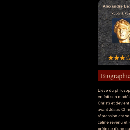
Alexandre Le
-356 à -3
Biographi
Elève du philoso
en fait son modèle
Christ) et devien
avant Jésus-Chri
répression est san
calme revenu et l
prétexte d'une gu