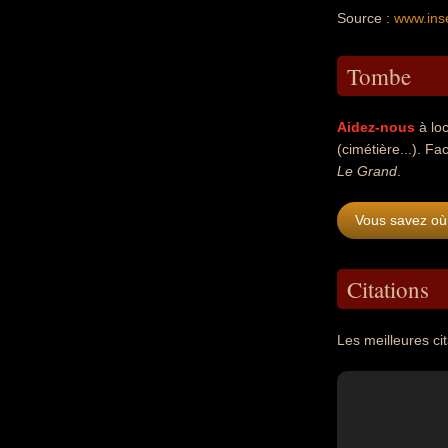
Source :
www.ins
Tombe
Aidez-nous
à loc
(cimétière...). Fac
Le Grand
.
Vous savez où
Citations
Les meilleures ci