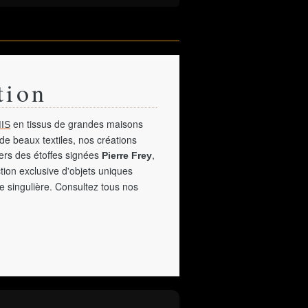
tion
en tissus de grandes maisons
IS
de beaux textiles, nos créations
vers des étoffes signées
,
Pierre Frey
tion exclusive d'objets uniques
e singulière. Consultez tous nos