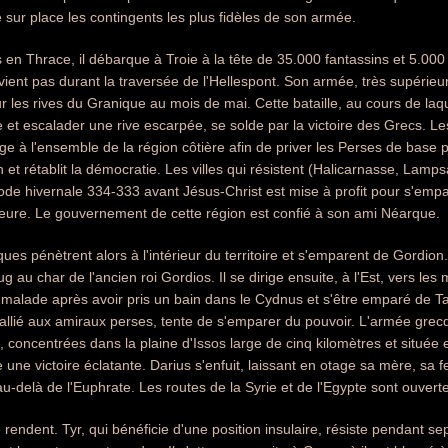
e sur place les contingents les plus fidèles de son armée.
s en Thrace, il débarque à Troie à la tête de 35.000 fantassins et 5.000
ient pas durant la traversée de l'Hellespont. Son armée, très supérieu
les rives du Granique au mois de mai. Cette bataille, au cours de laqu
ve et escalader une rive escarpée, se solde par la victoire des Grecs. L
e à l'ensemble de la région côtière afin de priver les Perses de base po
ran et rétablit la démocratie. Les villes qui résistent (Halicarnasse, La
ode hivernale 334-333 avant Jésus-Christ est mise à profit pour s'empare
neure. Le gouvernement de cette région est confié à son ami Néarque.
es pénètrent alors à l'intérieur du territoire et s'emparent de Gordion
ug au char de l'ancien roi Gordios. Il se dirige ensuite, à l'Est, vers les
alade après avoir pris un bain dans le Cydnus et s'être emparé de Tars
 allié aux amiraux perses, tente de s'emparer du pouvoir. L'armée grecq
oncentrées dans la plaine d'Issos large de cinq kilomètres et située e
 une victoire éclatante. Darius s'enfuit, laissant en otage sa mère, sa 
e au-delà de l'Euphrate. Les routes de la Syrie et de l'Egypte sont ouvert
e rendent. Tyr, qui bénéficie d'une position insulaire, résiste pendant s