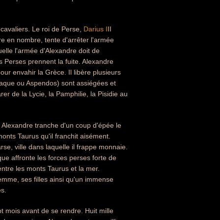
 cavaliers. Le roi de Perse,
Darius I
II
re en nombre, tente d'arrêter l'armée
elle l'armée d'Alexandre doit de
es Perses prennent la fuite. Alexandre
ur envahir la Grèce. Il libère plusieurs
mpsaque ou Aspendos) sont assiégées et
r de la Lycie, la Pamphilie, la Pisidie au
. Alexandre tranche d'un coup d'épée le
 monts Taurus qu'il franchit aisément.
e, ville dans laquelle il frappe monnaie.
ue affronte les forces perses forte de
ntre les monts Taurus et la mer.
femme, ses filles ainsi qu'un immense
es.
ept mois avant de se rendre. Huit mille