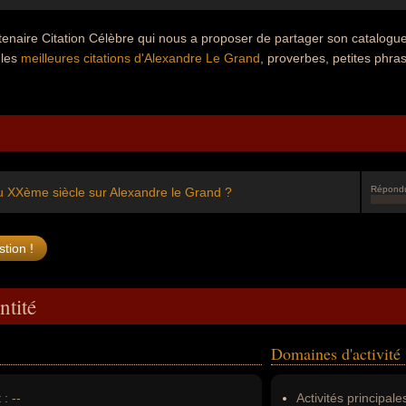
rtenaire Citation Célèbre qui nous a proposer de partager son catalog
 les
meilleures citations d'Alexandre Le Grand
, proverbes, petites phras
Répond
au XXème siècle sur Alexandre le Grand ?
ntité
Domaines d'activité
 :
--
Activités principales