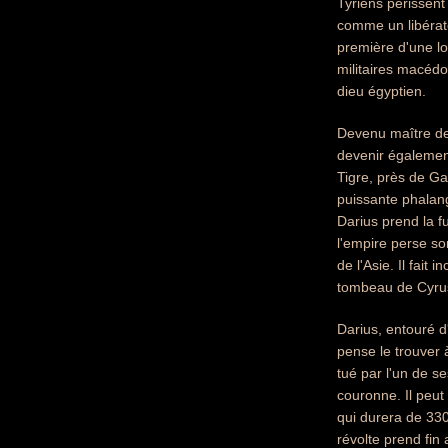
Tyriens périssent 
comme un libérate
première d'une lon
militaires macédo
dieu égyptien.
Devenu maître de 
devenir également 
Tigre, près de Gar
puissante phalang
Darius prend la f
l'empire perse so
de l'Asie. Il fai
tombeau de Cyru
Darius, entouré d
pense le trouver à
tué par l'un de s
couronne. Il peut
qui durera de 330 
révolte prend fin