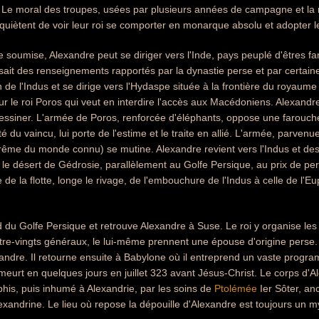
 Le moral des troupes, usées par plusieurs années de campagne et la no
uiètent de voir leur roi se comporter en monarque absolu et adopter l
e soumise, Alexandre peut se diriger vers l'Inde, pays peuplé d'êtres f
osait des renseignements rapportés par la dynastie perse et par certain
 de l'Indus et se dirige vers l'Hydaspe située à la frontière du royaume
ur le roi Poros qui veut en interdire l'accès aux Macédoniens. Alexandre 
essiner. L'armée de Poros, renforcée d'éléphants, oppose une farouch
té du vaincu, lui porte de l'estime et le traite en allié. L'armée, parve
rême du monde connu) se mutine. Alexandre revient vers l'Indus et de
se le désert de Gédrosie, parallèlement au Golfe Persique, au prix de pe
e de la flotte, longe le rivage, de l'embouchure de l'Indus à celle de l
nd du Golfe Persique et retrouve Alexandre à Suse. Le roi y organise l
tre-vingts généraux, le lui-même prennent une épouse d'origine perse. St
dre. Il retourne ensuite à Babylone où il entreprend un vaste progra
l meurt en quelques jours en juillet 323 avant Jésus-Christ. Le corps d'A
is, puis inhumé à Alexandrie, par les soins de
Ptolémée
Ier Sôter, an
exandrine. Le lieu où repose la dépouille d'Alexandre est toujours un m