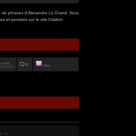
ue de phrases d'Alexandre Le Grand. Vous
es et pensées sur le site Citation
u à 0%
0
Liline
 :
--