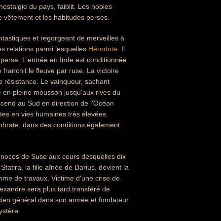
stalgie du pays, faiblit. Les nobles
e vêtement et les habitudes perses.
antastiques et regorgeant de merveilles à
es relations parmi lesquelles
Hérodote
. Il
 perse. L'entrée en Inde est conditionnée
franchit le fleuve par ruse. La victoire
e résistance. Le vainqueur, sachant
nue en pleine mousson jusqu'aux rives du
scend au Sud en direction de l'Océan
rtes en vies humaines très élevées.
'Euphrate, dans des conditions également
es noces de Suse aux cours desquelles dix
atira, la fille aînée de Darius, devient la
mme de travaux. Victime d'une crise de
lexandre sera plus tard transféré de
cien général dans son armée et fondateur
ystère.