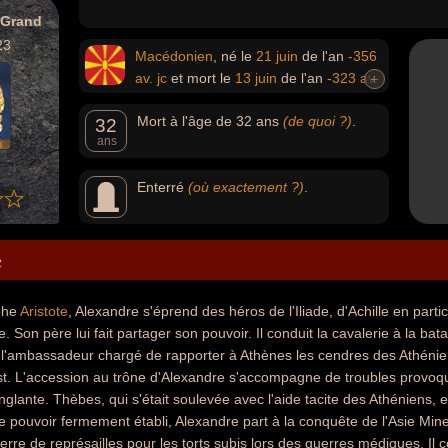
 Grand
23
Macédonien
, né le
21 juin
de l'an
-356
av. jc
et mort le
13 juin
de l'an
-323 av.
+
jc
Mort à l'âge de 32 ans
(de quoi ?)
.
32
ans
Enterré
(où exactement ?)
.
e
phe
Aristote
, Alexandre s'éprend des héros de l'Iliade, d'Achille en parti
. Son père lui fait partager son pouvoir. Il conduit la cavalerie à la b
t l'ambassadeur chargé de rapporter à Athènes les cendres des Athénien
st. L'accession au trône d'Alexandre s'accompagne de troubles provo
glante. Thèbes, qui s'était soulevée avec l'aide tacite des Athéniens, es
e pouvoir fermement établi, Alexandre part à la conquête de l'Asie Min
erre de représailles pour les torts subis lors des guerres médiques. Il 