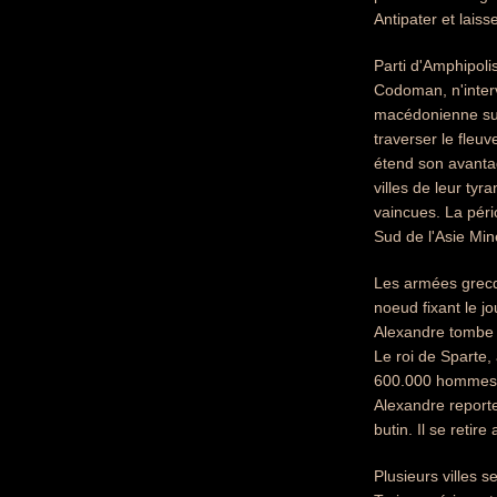
Antipater et laiss
Parti d'Amphipoli
Codoman, n'interv
macédonienne sur 
traverser le fleu
étend son avantag
villes de leur ty
vaincues. La péri
Sud de l'Asie Mi
Les armées grecqu
noeud fixant le jo
Alexandre tombe m
Le roi de Sparte,
600.000 hommes, c
Alexandre reporte
butin. Il se retir
Plusieurs villes s