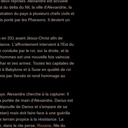
 deux reprises. Alexandre est accueilli
u delta du Nil, la ville d'Alexandrie, la
tration du pays à plusieurs chefs civils et
is porté par les Pharaons. Il devient un
s en 331 avant Jésus-Christ afin de
tance. L'affrontement intervient à l'Est du
onduite par le roi, sur la droite, et la
'hommes est une nouvelle fois vaincue.
char et ses armes. Toutes les capitales de
i à Babylone et à Suse en qualité de roi
 commis par Xerxès et rend hommage au
ys. Alexandre cherche à la capturer. Il
t à portée de main d'Alexandre, Darius est
 dépouille de Darius et s'empare de sa
tan) mais doit faire face à une guérilla
e terrain propice à la résistance. La
, dans le rite perse,
Roxane
, fille du