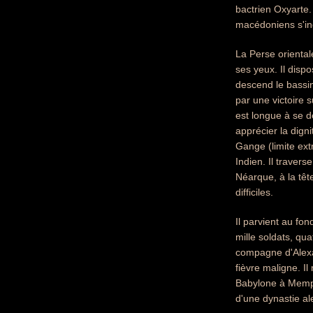
bactrien Oxyarte.
macédoniens s'inq
La Perse oriental
ses yeux. Il disp
descend le bassin
par une victoire s
est longue à se d
apprécier la digni
Gange (limite ext
Indien. Il traver
Néarque, à la têt
difficiles.
Il parvient au fo
mille soldats, qua
compagne d'Alexan
fièvre maligne. I
Babylone à Memph
d'une dynastie al