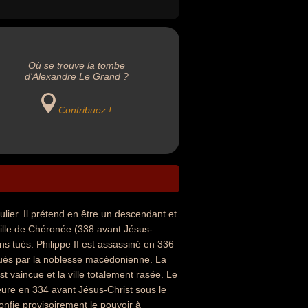
Où se trouve la tombe
d'Alexandre Le Grand ?
Contribuez !
culier. Il prétend en être un descendant et
ataille de Chéronée (338 avant Jésus-
s tués. Philippe II est assassiné en 336
qués par la noblesse macédonienne. La
t vaincue et la ville totalement rasée. Le
eure en 334 avant Jésus-Christ sous le
confie provisoirement le pouvoir à