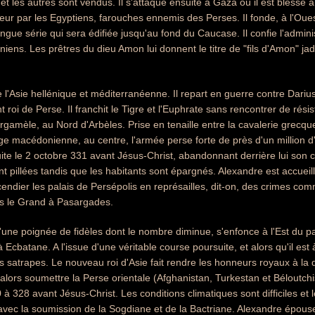
et les autres sont vendus. Il s'attaque ensuite à Gaza où il est blessé à
ur par les Egyptiens, farouches ennemis des Perses. Il fonde, à l'Ouest d
gue série qui sera édifiée jusqu'au fond du Caucase. Il confie l'adminis
niens. Les prêtres du dieu Amon lui donnent le titre de "fils d'Amon" jad
l'Asie hellénique et méditerranéenne. Il repart en guerre contre Dariu
roi de Perse. Il franchit le Tigre et l'Euphrate sans rencontrer de résis
gamèle, au Nord d'Arbèles. Prise en tenaille entre la cavalerie grecque c
e macédonienne, au centre, l'armée perse forte de près d'un million d
uite le 2 octobre 331 avant Jésus-Christ, abandonnant derrière lui son 
nt pillées tandis que les habitants sont épargnés. Alexandre est accueill
t incendier les palais de Persépolis en représailles, dit-on, des crimes
s le Grand à Pasargades.
'une poignée de fidèles dont le nombre diminue, s'enfonce à l'Est du pa
 Ecbatane. A l'issue d'une véritable course poursuite, et alors qu'il es
es satrapes. Le nouveau roi d'Asie fait rendre les honneurs royaux à la
 alors soumettre la Perse orientale (Afghanistan, Turkestan et Béloutchis
à 328 avant Jésus-Christ. Les conditions climatiques sont difficiles et l
 avec la soumission de la Sogdiane et de la Bactriane. Alexandre épouse