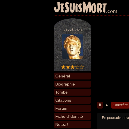
JeSuisMort
.com
-356 à -323
Général
Biographie
Tombe
Citations
►
Cimetière
Forum
Fiche d'identité
En poursuivant vo
Notez !