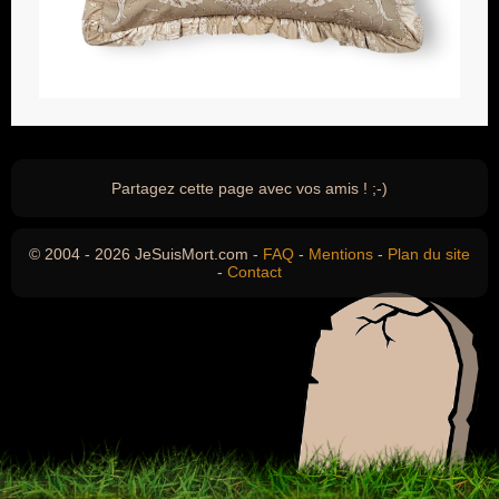
Partagez cette page avec vos amis ! ;-)
© 2004 - 2026 JeSuisMort.com -
FAQ
-
Mentions
-
Plan du site
-
Contact