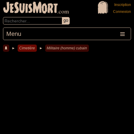
JeSuisMort
Inscription
.com
Connexion
Menu
►
Cimetière
►
Militaire (homme) cubain