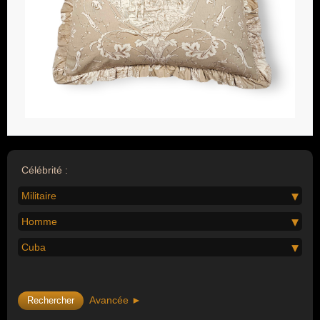
Célébrité :
Militaire
Homme
Cuba
Avancée ►