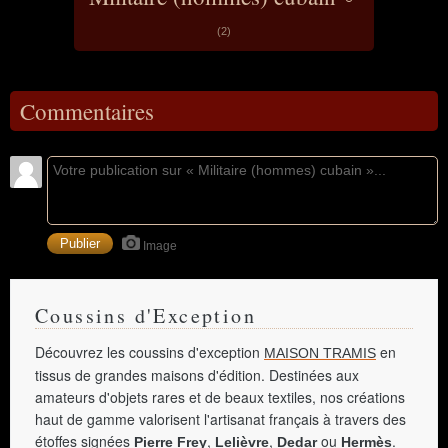
(2)
Commentaires
Image
Coussins d'Exception
Découvrez les coussins d'exception
en
MAISON TRAMIS
tissus de grandes maisons d'édition. Destinées aux
amateurs d'objets rares et de beaux textiles, nos créations
haut de gamme valorisent l'artisanat français à travers des
étoffes signées
,
,
ou
.
Pierre Frey
Lelièvre
Dedar
Hermès