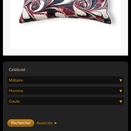
Célébrité :
Militaire
Homme
Gaule
Avancée ►