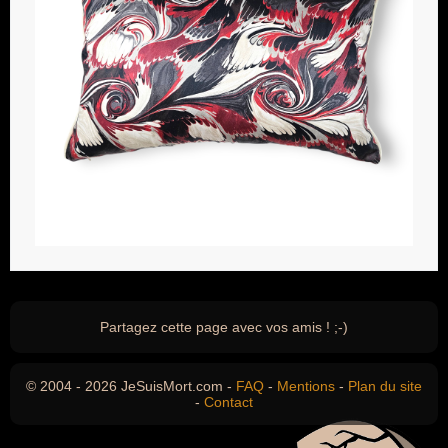
Partagez cette page avec vos amis ! ;-)
© 2004 - 2026 JeSuisMort.com -
FAQ
-
Mentions
-
Plan du site
-
Contact