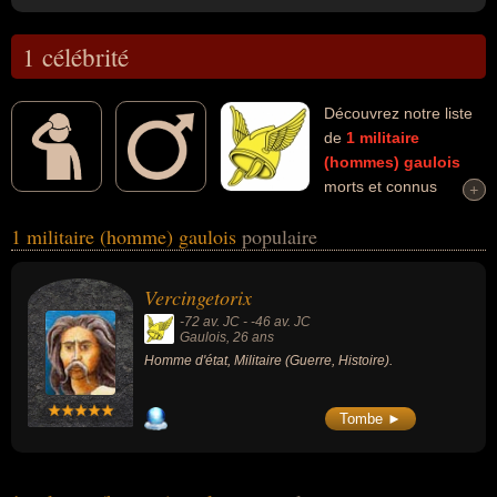
1 célébrité
Découvrez notre liste
de
1
militaire
(hommes)
gaulois
morts et connus
+
+
comme par exemple : Vercingetorix... Ces personnalités (de sexe
1 militaire (homme) gaulois
populaire
masculin) peuvent avoir des liens variés dans les domaines de la
guerre ou de l'histoire. Ces célébrités peuvent également avoir été
homme d'état.
Vercingetorix
-72 av. JC
-
-46 av. JC
Gaulois
, 26 ans
Homme d'état, Militaire (Guerre, Histoire).
Tombe ►