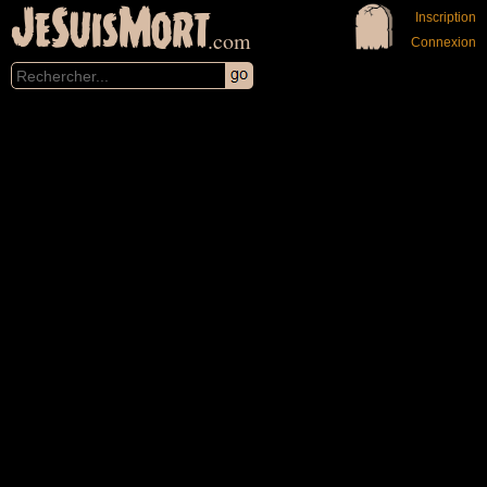
JeSuisMort
Inscription
.com
Connexion