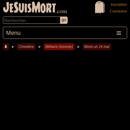
JeSuisMort
Inscription
.com
Connexion
Menu
►
Cimetière
►
Militaire (homme)
►
Morts un 16 mai