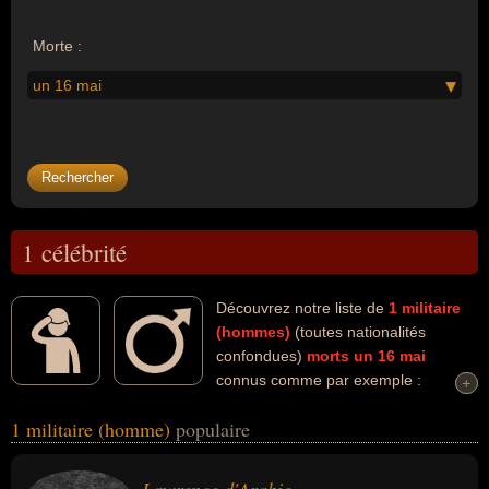
Morte :
un 16 mai
1 célébrité
Découvrez notre liste de
1
militaire
(hommes)
(toutes nationalités
confondues)
morts un 16 mai
connus comme par exemple :
+
+
Lawrence d'Arabie... Ces personnalités (de sexe masculin) peuvent
1 militaire (homme)
populaire
avoir des liens variés dans les domaines de l'archéologie, de l'art,
de l'aventure, de l'histoire, de la littérature, de la science ou de la
traduction. Ces célébrités peuvent également avoir été