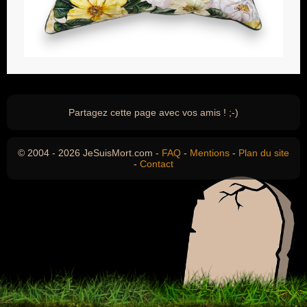
Partagez cette page avec vos amis ! ;-)
© 2004 - 2026 JeSuisMort.com -
FAQ
-
Mentions
-
Plan du site
-
Contact