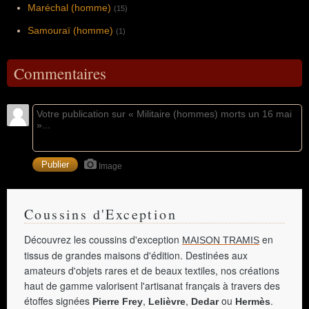
Maréchal (homme)
(15)
Samouraï (homme)
(1)
Commentaires
Image
Coussins d'Exception
Découvrez les coussins d'exception
en
MAISON TRAMIS
tissus de grandes maisons d'édition. Destinées aux
amateurs d'objets rares et de beaux textiles, nos créations
haut de gamme valorisent l'artisanat français à travers des
étoffes signées
,
,
ou
.
Pierre Frey
Lelièvre
Dedar
Hermès