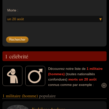
Morte :
un 20 août
1 célébrité
Découvrez notre liste de
1
militaire
(hommes)
(toutes nationalités
confondues)
morts un 20 août
connus comme par exemple :
+
+
Yoshikage Asakura... Ces personnalités (de sexe masculin)
1 militaire (homme)
populaire
peuvent avoir des liens variés dans les domaines de la guerre ou
de l'histoire. Ces célébrités peuvent également avoir été samouraï.
En ce qui concerne leurs nationalités au moment de leurs morts, ils