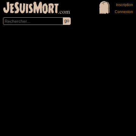
JeSuisMort
Inscription
.com
Connexion