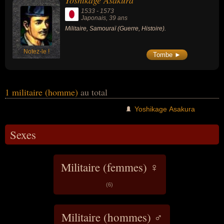
Yoshikage Asakura
peuvent avoir été japonais par exemple.
1533
-
1573
Japonais
, 39 ans
Militaire, Samouraï (Guerre, Histoire).
Notez-le !
Tombe ►
1 militaire (homme)
au total
Yoshikage Asakura
Sexes
Militaire (femmes) ♀
(6)
Militaire (hommes) ♂