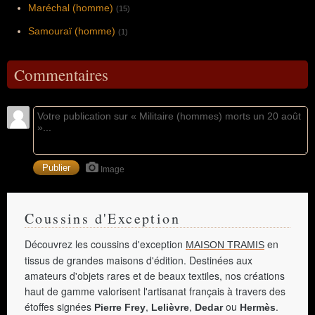
Maréchal (homme)
(15)
Samouraï (homme)
(1)
Commentaires
Image
Coussins d'Exception
Découvrez les coussins d'exception
en
MAISON TRAMIS
tissus de grandes maisons d'édition. Destinées aux
amateurs d'objets rares et de beaux textiles, nos créations
haut de gamme valorisent l'artisanat français à travers des
étoffes signées
,
,
ou
.
Pierre Frey
Lelièvre
Dedar
Hermès