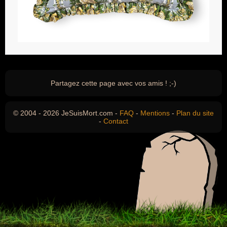
Partagez cette page avec vos amis ! ;-)
© 2004 - 2026 JeSuisMort.com -
FAQ
-
Mentions
-
Plan du site
-
Contact