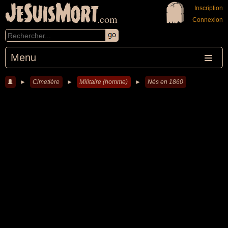
JeSuisMort
Inscription
.com
Connexion
Menu
►
Cimetière
►
Militaire (homme)
►
Nés en 1860