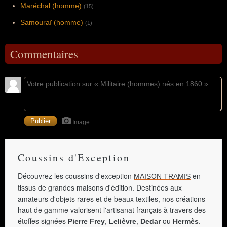
Maréchal (homme)
(15)
Samouraï (homme)
(1)
Commentaires
Image
Coussins d'Exception
Découvrez les coussins d'exception
en
MAISON TRAMIS
tissus de grandes maisons d'édition. Destinées aux
amateurs d'objets rares et de beaux textiles, nos créations
haut de gamme valorisent l'artisanat français à travers des
étoffes signées
,
,
ou
.
Pierre Frey
Lelièvre
Dedar
Hermès