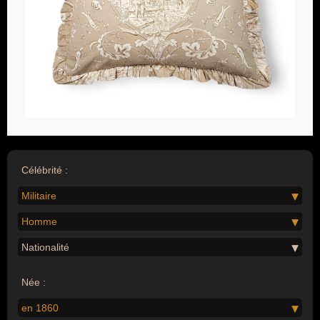
Célébrité :
Militaire
Homme
Nationalité
Née :
en 1860