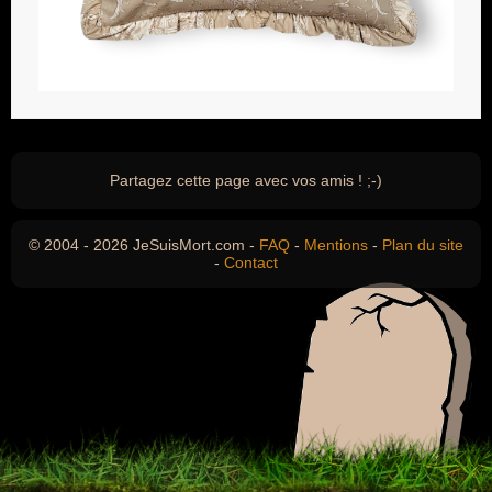
Partagez cette page avec vos amis ! ;-)
© 2004 - 2026 JeSuisMort.com -
FAQ
-
Mentions
-
Plan du site
-
Contact