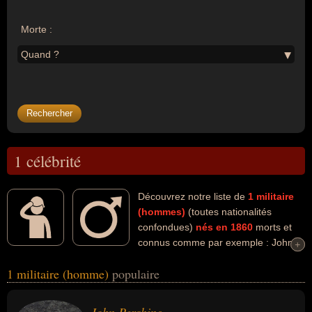
Morte :
Quand ?
1 célébrité
Découvrez notre liste de
1
militaire
(hommes)
(toutes nationalités
confondues)
nés en 1860
morts et
connus comme par exemple : John
+
+
Pershing... Ces personnalités (de sexe masculin) peuvent avoir des
1 militaire (homme)
populaire
liens variés dans les domaines de l'histoire. Ces célébrités peuvent
également avoir été général.