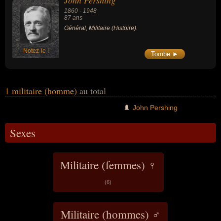
John Pershing
1860
-
1948
87 ans
Général, Militaire (Histoire).
Notez-le !
Tombe ►
1 militaire (homme)
au total
John Pershing
Sexes
Militaire (femmes) ♀
(6)
Militaire (hommes) ♂