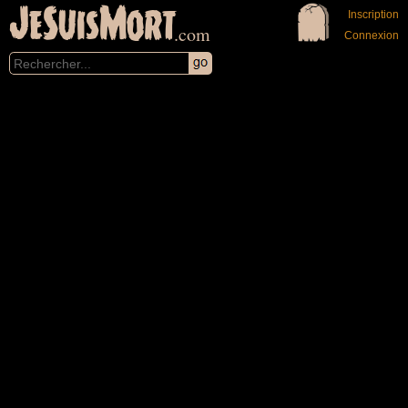
JeSuisMort
Inscription
.com
Connexion