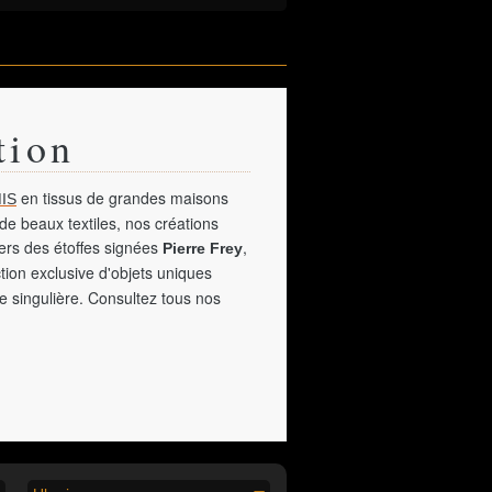
tion
en tissus de grandes maisons
IS
de beaux textiles, nos créations
vers des étoffes signées
,
Pierre Frey
tion exclusive d'objets uniques
e singulière. Consultez tous nos