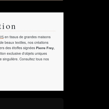
tion
en tissus de grandes maisons
IS
de beaux textiles, nos créations
vers des étoffes signées
,
Pierre Frey
tion exclusive d'objets uniques
e singulière. Consultez tous nos