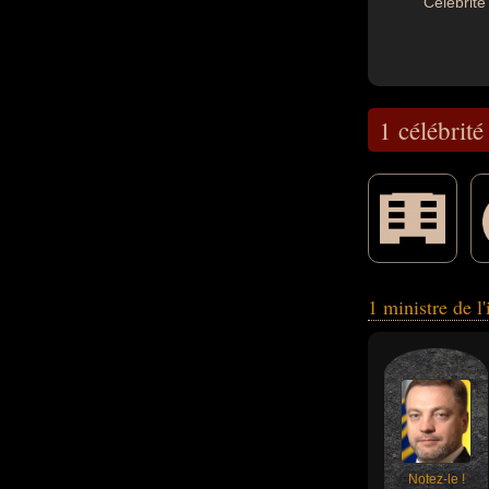
Célébrité 
1 célébrité
homme d'état, ho
1 ministre de l
Notez-le !