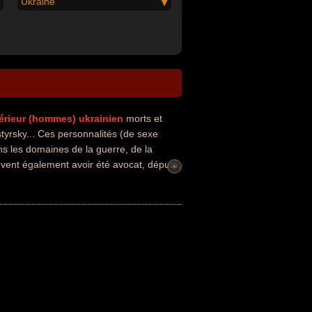
Ukraine
ntérieur (hommes)
ukrainien
morts et
rsky... Ces personnalités (de sexe
ns les domaines de la guerre, de la
euvent également avoir été avocat, député,
+