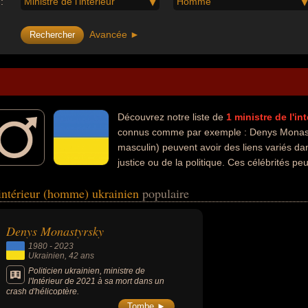
:
Ministre de l'intérieur
Homme
Avancée ►
Découvrez notre liste de
1
ministre de l'i
connus comme par exemple : Denys Monasty
masculin) peuvent avoir des liens variés da
justice ou de la politique. Ces célébrités p
mme de loi ou ministre.
'intérieur (homme) ukrainien
populaire
Denys Monastyrsky
1980
-
2023
Ukrainien
, 42 ans
Politicien ukrainien, ministre de
l'Intérieur de 2021 à sa mort dans un
crash d'hélicoptère.
Tombe ►