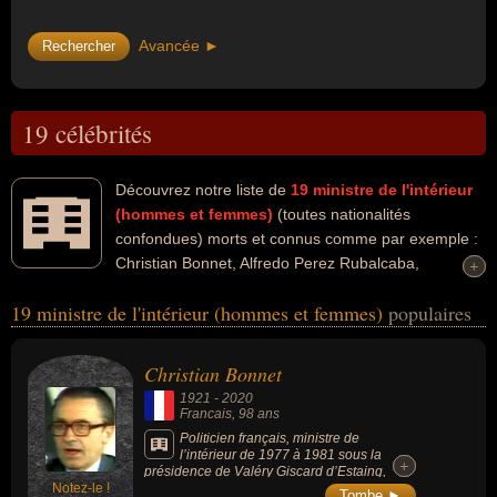
Avancée ►
19 célébrités
Découvrez notre liste de
19
ministre de l'intérieur
(hommes et femmes)
(toutes nationalités
confondues) morts et connus comme par exemple :
Christian Bonnet, Alfredo Perez Rubalcaba,
+
+
Wolfgang Schäuble, Joseph Fouché, Jean-louis Debré, Georges
19 ministre de l'intérieur (hommes et femmes)
populaires
Mandel, Denys Monastyrsky, Paul Quilès, Gérard Collomb, Philippe
Marchand... Ces personnalités peuvent avoir des liens variés dans
les domaines de la politique, du parti socialiste, de la politique de
Christian Bonnet
gauche, de la politique de droite, du gotha, de l'histoire, de l'ump,
1921
-
2020
de la guerre, du journalisme ou de la justice. Ces célébrités
Francais
, 98 ans
peuvent également avoir été député, homme d'état, maire,
Politicien français, ministre de
l’intérieur de 1977 à 1981 sous la
ministre, secrétaire d'état, sénateur, homme politique, ministre de
+
+
présidence de Valéry Giscard d’Estaing,
l'éducation, président d'un parti politique, ministre des finances,
Notez-le !
député du Morbihan pendant 18 ans de
Tombe ►