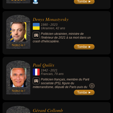
Tombe ►
Denys Monastyrsky
1980
-
2023
Ukrainien
, 42 ans
Politicien ukrainien, ministre de
l'Intérieur de 2021 à sa mort dans un
crash d'hélicoptère.
Notez-le !
Tombe ►
Paul Quilès
1942
-
2021
Francais
, 79 ans
Politicien français, membre du Parti
socialiste (PS), figure du
+
+
mitterrandisme, député de Paris puis du
Notez-le !
Tarn, maire de Cordes-sur-Ciel, ainsi que
Tombe ►
ministre dans plusieurs gouvernements de
gauche dans les années 1980-1990.
Gérard Collomb