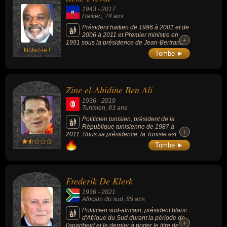
1943
-
2017
Haïtien
, 74 ans
Président haïtien de 1996 à 2001 et de
2006 à 2011 et Premier ministre en
+
+
1991 sous la présidence de Jean-Bertrand
Notez-le !
Aristide son prédécesseur.
Tombe ►
Zine el-Abidine Ben Ali
1936
-
2019
Tunisien
, 83 ans
Politicien tunisien, président de la
République tunisienne de 1987 à
+
+
2011. Sous sa présidence, la Tunisie est
classée première en termes de compétitivité
Tombe ►
économique en Afrique. Le pays jouit d'une
bonne image dans le monde occidental, en
particulier grâce à la place qu'il accorde aux
femmes : remontant à l'ère bourguibienne, le
Frederik De Klerk
statut de la femme tunisienne est notamment
renforcé en 1993 avec la suppression de son
1936
-
2021
obligation d'obéissance à son mari. Des
Africain du sud
, 85 ans
organisations non gouvernementales et des
médias étrangers dénoncent cependant sa
Politicien sud-africain, président blanc
politique en matière de droits de l'homme, la
d'Afrique du Sud durant la période de
+
+
qualifiant de dictatoriale, notamment du fait
l'apartheid et le dernier à porter le titre de