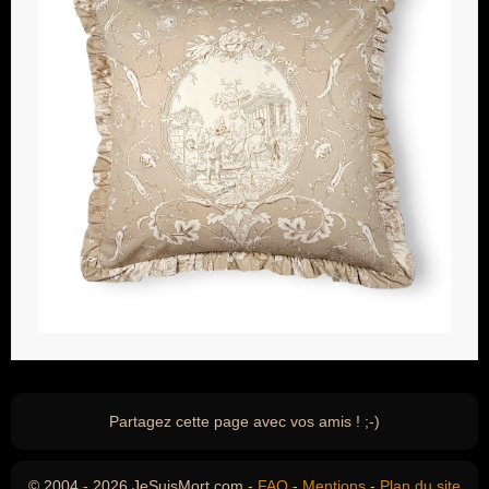
Partagez cette page avec vos amis ! ;-)
© 2004 - 2026 JeSuisMort.com -
FAQ
-
Mentions
-
Plan du site