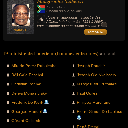
Mangosuthu Buthelezi
1928
-
2023
Africain du sud
, 95 ans
Politicien sud-africain, ministre des
Affaires intérieures (de 1994 à 2004),
+
+
chef historique du parti zoulou Inkatha, il était
Notez-le !
à l’origine des violences les plus marquantes
Tombe ►
en Afrique du Sud avant les premières
élections multiraciales en 1994.
19 ministre de l'intérieur (hommes et femmes)
au total
Alfredo Perez Rubalcaba
Joseph Fouché
Béji Caïd Essebsi
Joseph Ole Nkaissery
Christian Bonnet
Mangosuthu Buthelezi
Denys Monastyrsky
Paul Quilès
Frederik De Klerk
Philippe Marchand
Georges Mandel
Pierre-Simon De Laplace
Gérard Collomb
René Préval