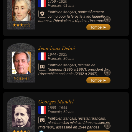
1759
-
1820
des Finances en 2009, il défend les
Francais
, 61 ans
politiques de rigueur budgétaire en Europe
et œuvre, sans succès, pour la sortie de la
Politicien français, particulièrement
Grèce de la zone euro en 2015.
connu pour la férocité avec laquelle,
+
+
durant la Révolution, il réprima l'insurrection
lyonnaise en 1793 et pour avoir été ministre
Tombe ►
de la Police sous le Directoire, le Consulat et
l'Empire.
Jean-louis Debré
1944
-
2025
Francais
, 80 ans
Politicien français, ministre de
l'Intérieur (1995 à 1997), président de
+
+
l'Assemblée nationale (2002 à 2007),
Notez-le !
président du Conseil constitutionnel (2007 à
Tombe ►
2016) puis le Conseil supérieur des archives
(2016 à sa mort en 2025).
Georges Mandel
1885
-
1944
Francais
, 59 ans
Politicien français, résistant français,
plusieurs fois ministre (dont ministre de
+
+
l'Intérieur), assassiné en 1944 par des
miliciens dans la France occupée.