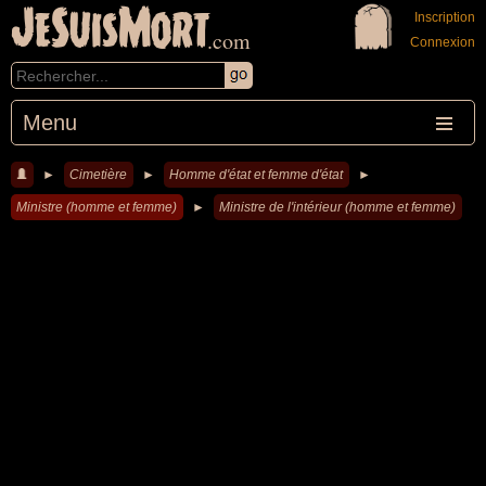
JeSuisMort
Inscription
.com
Connexion
Menu
►
Cimetière
►
Homme d'état et femme d'état
►
Ministre (homme et femme)
►
Ministre de l'intérieur (homme et femme)