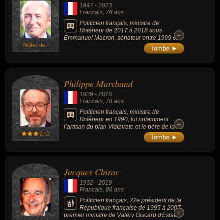
1947
-
2023
Francais
, 76 ans
Politicien français, ministre de
l'Intérieur de 2017 à 2018 sous
+
+
Emmanuel Macron, sénateur entre 1999 et
Notez-le !
2017 et maire de Lyon de 2001 à 2017 et de
Tombe ►
2018 à 2020.
Philippe Marchand
1939
-
2018
Francais
, 78 ans
Politicien français, ministre de
l'Intérieur en 1990, fut notamment
+
+
l’artisan du plan Vigipirate et le père de la loi
sur les intercommunalités.
Tombe ►
Jacques Chirac
1932
-
2019
Francais
, 86 ans
Politicien français, 22e président de la
République française de 1995 à 2007,
+
+
premier ministre de Valéry Giscard d'Estaing